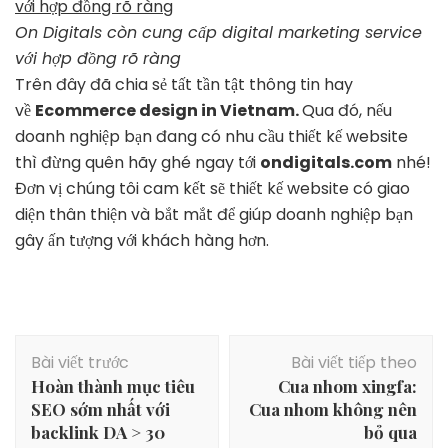
On Digitals còn cung cấp digital marketing service
với hợp đồng rõ ràng
Trên đây đã chia sẻ tất tần tật thông tin hay
về
Ecommerce design in Vietnam.
Qua đó, nếu
doanh nghiệp bạn đang có nhu cầu thiết kế website
thì đừng quên hãy ghé ngay tới
ondigitals.com
nhé!
Đơn vị chúng tôi cam kết sẽ thiết kế website có giao
diện thân thiện và bắt mắt để giúp doanh nghiệp bạn
gây ấn tượng với khách hàng hơn.
Điều
Bài viết trước
Bài viết tiếp theo
hướng
Hoàn thành mục tiêu
Cua nhom xingfa:
bài
SEO sớm nhất với
Cua nhom không nên
viết
backlink DA > 30
bỏ qua