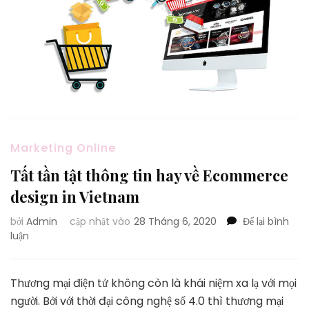
Marketing Online
Tất tần tật thông tin hay về Ecommerce
design in Vietnam
bởi
Admin
cập nhật vào
28 Tháng 6, 2020
Để lại bình
tại
luận
Tất
tần
tật
Thương mại điện tử không còn là khái niệm xa lạ với mọi
thông
người. Bởi với thời đại công nghệ số 4.0 thì thương mại
tin