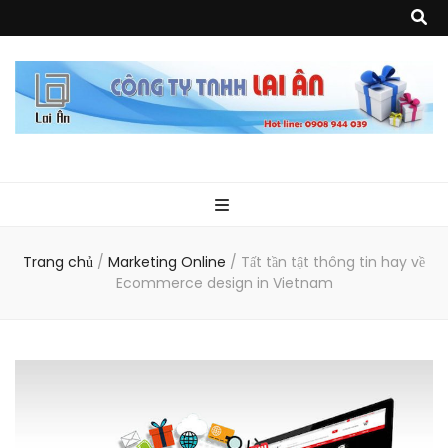
Quà Tặng Lai
Chuyên thiết kế, sản xuất và cung cấp các vật phẩm khuyến mại, quà
tặng, hàng thủy tinh ngoại nhập, hàng gia dụng ngoại nhập, các sản
phẩm về may mặc như túi vải không dệt, túi xách, ba lô,vali…, các sản
phẩm về nhựa như áo mưa, túi nhựa, handger…Đặc biệt là các sản phẩm
Ân
từ MICA, MDF, FORMAT như tủ trưng bày, quầy, kệ, Tray…
Trang chủ
/
Marketing Online
/
Tất tần tật thông tin hay về
Ecommerce design in Vietnam