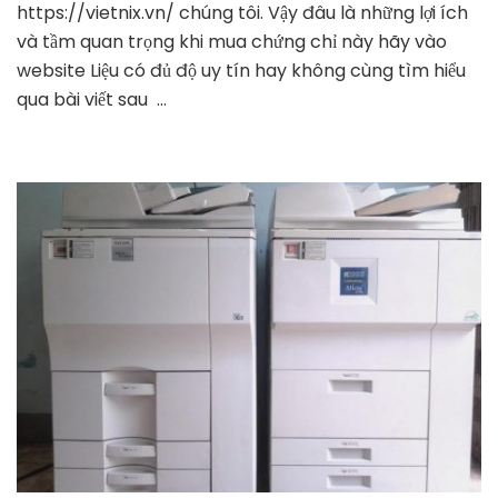
cấp
https://vietnix.vn/ chúng tôi. Vậy đâu là những lợi ích
mua
và tầm quan trọng khi mua chứng chỉ này hãy vào
chứng
website Liệu có đủ độ uy tín hay không cùng tìm hiểu
chỉ
qua bài viết sau …
ssl
giá
rẻ