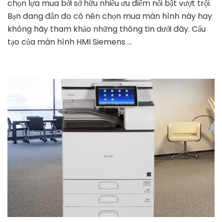
Siemens
chọn lựa mua bởi sở hữu nhiều ưu điểm nổi bật vượt trội.
KTP700
Bạn đang đắn đo có nên chọn mua màn hình này hay
Basic
không hãy tham khảo những thông tin dưới đây. Cấu
6AV2123-
tạo của màn hình HMI Siemens …
2GB03-
0AX0
Siemens