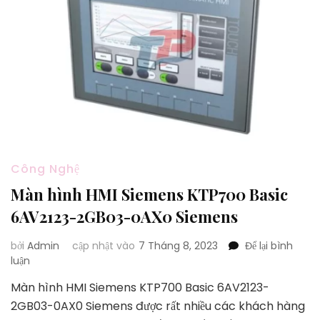
Công Nghệ
Màn hình HMI Siemens KTP700 Basic
6AV2123-2GB03-0AX0 Siemens
bởi
Admin
cập nhật vào
7 Tháng 8, 2023
Để lại bình
tại
luận
Màn
Màn hình HMI Siemens KTP700 Basic 6AV2123-
hình
2GB03-0AX0 Siemens được rất nhiều các khách hàng
HMI