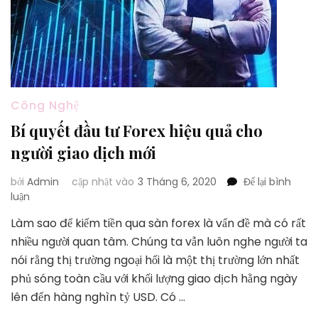
Công Nghệ
Bí quyết đầu tư Forex hiệu quả cho
người giao dịch mới
bởi
Admin
cập nhật vào
3 Tháng 6, 2020
Để lại bình
tại
luận
Bí
Làm sao để kiếm tiền qua sàn forex là vấn đề mà có rất
quyết
nhiều người quan tâm. Chúng ta vẫn luôn nghe người ta
đầu
tư
nói rằng thị trường ngoại hối là một thị trường lớn nhất
Forex
phủ sóng toàn cầu với khối lượng giao dịch hằng ngày
hiệu
lên đến hàng nghìn tỷ USD. Có …
quả
cho