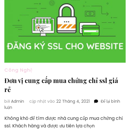
Công Nghệ
Đơn vị cung cấp mua chứng chỉ ssl giá
rẻ
bởi
Admin
cập nhật vào
22 Tháng 4, 2021
Để lại bình
tại
luận
Đơn
Không khó để tìm được nhà cung cấp mua chứng chỉ
vị
ssl. Khách hàng và được ưu tiên lựa chọn
cung