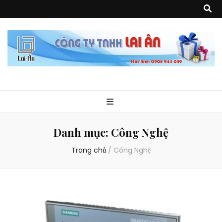
Quà Tặng Lai
Chuyên thiết kế, sản xuất và cung cấp các vật phẩm khuyến mại, quà
tặng, hàng thủy tinh ngoại nhập, hàng gia dụng ngoại nhập, các sản
phẩm về may mặc như túi vải không dệt, túi xách, ba lô,vali…, các sản
phẩm về nhựa như áo mưa, túi nhựa, handger…Đặc biệt là các sản phẩm
Ân
từ MICA, MDF, FORMAT như tủ trưng bày, quầy, kệ, Tray…
Danh mục:
Công Nghệ
Trang chủ
/
Công Nghệ