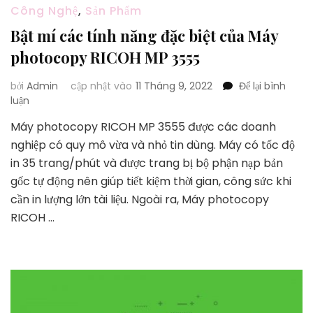
Công Nghệ
,
Sản Phẩm
Bật mí các tính năng đặc biệt của Máy
photocopy RICOH MP 3555
bởi
Admin
cập nhật vào
11 Tháng 9, 2022
Để lại bình
tại
luận
Bật
Máy photocopy RICOH MP 3555 được các doanh
mí
nghiệp có quy mô vừa và nhỏ tin dùng. Máy có tốc độ
các
tính
in 35 trang/phút và được trang bị bộ phận nạp bản
năng
gốc tự động nên giúp tiết kiệm thời gian, công sức khi
đặc
cần in lượng lớn tài liệu. Ngoài ra, Máy photocopy
biệt
RICOH …
của
Máy
photocopy
RICOH
MP
3555