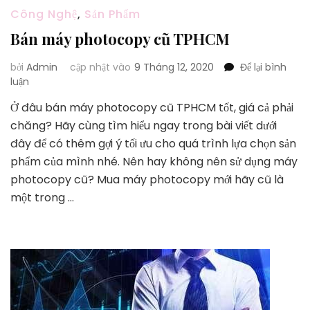
Công Nghệ
,
Sản Phẩm
Bán máy photocopy cũ TPHCM
bởi
Admin
cập nhật vào
9 Tháng 12, 2020
Để lại bình
tại
luận
Bán
Ở đâu bán máy photocopy cũ TPHCM tốt, giá cả phải
máy
chăng? Hãy cùng tìm hiểu ngay trong bài viết dưới
photocopy
cũ
đây để có thêm gợi ý tối ưu cho quá trình lựa chọn sản
TPHCM
phẩm của mình nhé. Nên hay không nên sử dụng máy
photocopy cũ? Mua máy photocopy mới hãy cũ là
một trong …