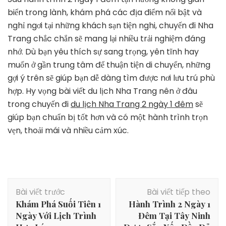
biển trong lành, khám phá các địa điểm nổi bật và
nghỉ ngơi tại những khách sạn tiện nghi, chuyến đi Nha
Trang chắc chắn sẽ mang lại nhiều trải nghiệm đáng
nhớ. Dù bạn yêu thích sự sang trọng, yên tĩnh hay
muốn ở gần trung tâm để thuận tiện di chuyển, những
gợi ý trên sẽ giúp bạn dễ dàng tìm được nơi lưu trú phù
hợp. Hy vọng bài viết du lịch Nha Trang nên ở đâu
trong chuyến đi
du lịch Nha Trang 2 ngày 1 đêm
sẽ
giúp bạn chuẩn bị tốt hơn và có một hành trình trọn
vẹn, thoải mái và nhiều cảm xúc.
Điều
Bài viết trước
Bài viết tiếp theo
hướng
Khám Phá Suối Tiên 1
Hành Trình 2 Ngày 1
bài
Ngày Với Lịch Trình
Đêm Tại Tây Ninh
viết