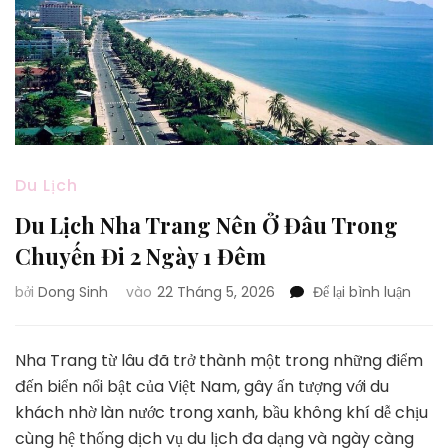
Du Lịch
Du Lịch Nha Trang Nên Ở Đâu Trong
Chuyến Đi 2 Ngày 1 Đêm
tại
bởi
Dong Sinh
vào
22 Tháng 5, 2026
Để lại bình luận
Du
Lịch
Nha
Nha Trang từ lâu đã trở thành một trong những điểm
Tran
đến biển nổi bật của Việt Nam, gây ấn tượng với du
Nên
khách nhờ làn nước trong xanh, bầu không khí dễ chịu
Ở
cùng hệ thống dịch vụ du lịch đa dạng và ngày càng
Đâu