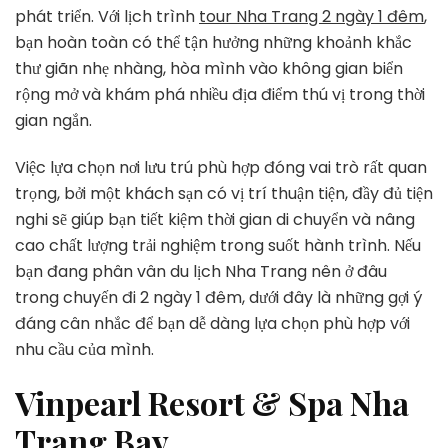
Tron
phát triển. Với lịch trình
tour Nha Trang 2 ngày 1 đêm
,
Chuy
bạn hoàn toàn có thể tận hưởng những khoảnh khắc
Đi
thư giãn nhẹ nhàng, hòa mình vào không gian biển
2
rộng mở và khám phá nhiều địa điểm thú vị trong thời
Ngày
1
gian ngắn.
Đêm
Việc lựa chọn nơi lưu trú phù hợp đóng vai trò rất quan
trọng, bởi một khách sạn có vị trí thuận tiện, đầy đủ tiện
nghi sẽ giúp bạn tiết kiệm thời gian di chuyển và nâng
cao chất lượng trải nghiệm trong suốt hành trình. Nếu
bạn đang phân vân du lịch Nha Trang nên ở đâu
trong chuyến đi 2 ngày 1 đêm, dưới đây là những gợi ý
đáng cân nhắc để bạn dễ dàng lựa chọn phù hợp với
nhu cầu của mình.
Vinpearl Resort & Spa Nha
Trang Bay