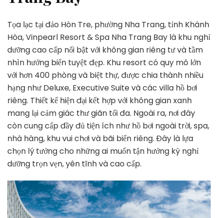
Tọa lạc tại đảo Hòn Tre, phường Nha Trang, tỉnh Khánh
Hòa, Vinpearl Resort & Spa Nha Trang Bay là khu nghỉ
dưỡng cao cấp nổi bật với không gian riêng tư và tầm
nhìn hướng biển tuyệt đẹp. Khu resort có quy mô lớn
với hơn 400 phòng và biệt thự, được chia thành nhiều
hạng như Deluxe, Executive Suite và các villa hồ bơi
riêng. Thiết kế hiện đại kết hợp với không gian xanh
mang lại cảm giác thư giãn tối đa. Ngoài ra, nơi đây
còn cung cấp đầy đủ tiện ích như hồ bơi ngoài trời, spa,
nhà hàng, khu vui chơi và bãi biển riêng. Đây là lựa
chọn lý tưởng cho những ai muốn tận hưởng kỳ nghỉ
dưỡng trọn vẹn, yên tĩnh và cao cấp.