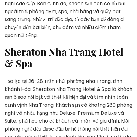
nghi cao cấp. Bên cạnh đó, khách sạn còn có hồ bơi
ngoài trời, phòng gym, spa, nhà hàng và quầy bar
sang trọng. Nhờ vị trí đắc địa, từ đây bạn dễ dàng di
chuyển đến bãi biển, chợ đêm và nhiều điểm tham
quan nổi tiếng.
Sheraton Nha Trang Hotel
& Spa
Tọa lạc tại 26-28 Trần Phú, phường Nha Trang, tỉnh
Khánh Hòa, Sheraton Nha Trang Hotel & Spa là khách
sạn 5 sao nổi bật với thiết kế hiện đại và tầm nhìn toàn
cảnh vịnh Nha Trang. Khách sạn có khoảng 280 phòng
nghỉ với nhiều hạng như Deluxe, Premium Deluxe và
Suite, phù hợp cho cả khách cá nhân và gia đình. Mỗi
phòng nghỉ đều được đầu tư hệ thống nội thất hiện đại,
cao cấp cùng thiết kế cửa kính lớn giúp tận dụng tối đa