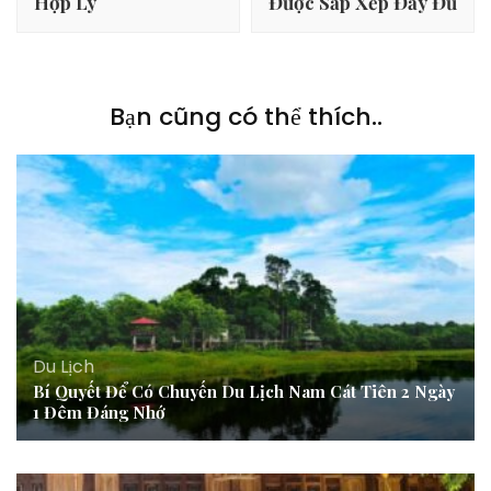
Hợp Lý
Được Sắp Xếp Đầy Đủ
Bạn cũng có thể thích..
Du Lịch
Bí Quyết Để Có Chuyến Du Lịch Nam Cát Tiên 2 Ngày
1 Đêm Đáng Nhớ