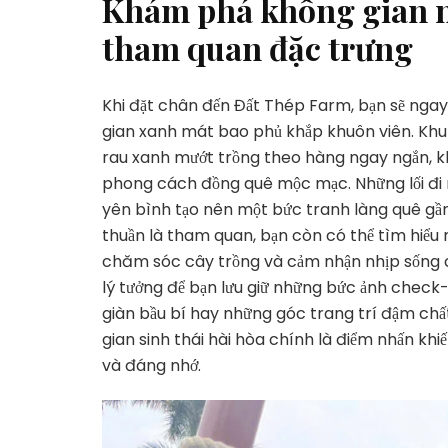
Khám phá không gian nô
tham quan đặc trưng
Khi đặt chân đến Đất Thép Farm, bạn sẽ ngay
gian xanh mát bao phủ khắp khuôn viên. Khu n
rau xanh mướt trồng theo hàng ngay ngắn, k
phong cách đồng quê mộc mạc. Những lối đi 
yên bình tạo nên một bức tranh làng quê gần 
thuần là tham quan, bạn còn có thể tìm hiểu
chăm sóc cây trồng và cảm nhận nhịp sống c
lý tưởng để bạn lưu giữ những bức ảnh check
giàn bầu bí hay những góc trang trí đậm chấ
gian sinh thái hài hòa chính là điểm nhấn kh
và đáng nhớ.