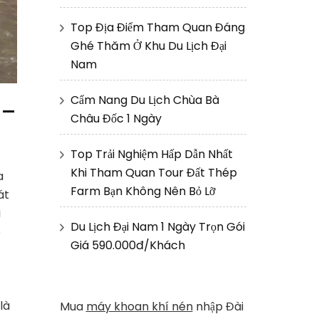
Top Địa Điểm Tham Quan Đáng
Ghé Thăm Ở Khu Du Lịch Đại
Nam
Cẩm Nang Du Lịch Chùa Bà
m
–
Châu Đốc 1 Ngày
Top Trải Nghiệm Hấp Dẫn Nhất
Khi Tham Quan Tour Đất Thép
a
Farm Bạn Không Nên Bỏ Lỡ
át
i
Du Lịch Đại Nam 1 Ngày Trọn Gói
p
Giá 590.000đ/Khách
là
Mua
máy khoan khí nén
nhập Đài