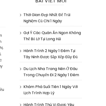
BÀI VIẾT MỚI
Thời Gian Đẹp Nhất Để Trải
Nghiệm Củ Chi 1 Ngày
Gợi Ý Các Quán Ăn Ngon Không
ìm
Thể Bỏ Lỡ Tại Long Hải
h
hị.
Hành Trình 2 Ngày 1 Đêm Tại
,
Tây Ninh Được Sắp Xếp Đầy Đủ
c
ây
Du Lịch Nha Trang Nên Ở Đâu
Trong Chuyến Đi 2 Ngày 1 Đêm
Khám Phá Suối Tiên 1 Ngày Với
iều
Lịch Trình Hợp Lý
Hành Trình Thú Vị Được Yêu