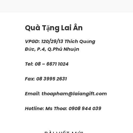
Quà Tặng Lai Ân
VPGD: 120/29/13 Thích Quảng
Đức, P.4, Q.Phú Nhuận
Tel: 08 – 6671 1024
Fax: 08 3995 2631
Email:
thoapham@laiangift.com
Hotline: Ms Thoa: 0908 944 039