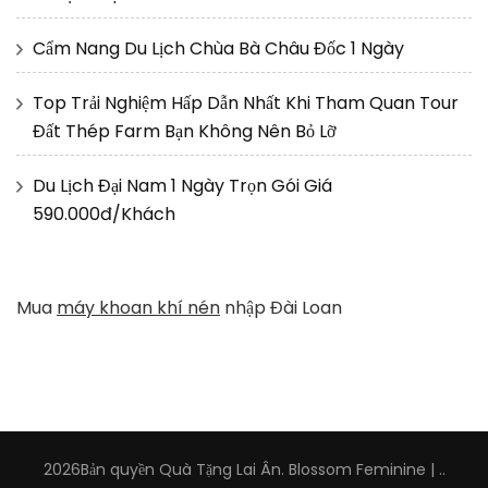
Cẩm Nang Du Lịch Chùa Bà Châu Đốc 1 Ngày
Top Trải Nghiệm Hấp Dẫn Nhất Khi Tham Quan Tour
Đất Thép Farm Bạn Không Nên Bỏ Lỡ
Du Lịch Đại Nam 1 Ngày Trọn Gói Giá
590.000đ/Khách
Mua
máy khoan khí nén
nhập Đài Loan
2026Bản quyền
Quà Tặng Lai Ân
.
Blossom Feminine |
.
.