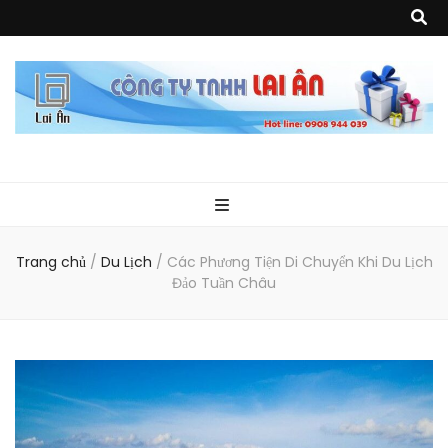
Quà Tặng Lai
Chuyên thiết kế, sản xuất và cung cấp các vật phẩm khuyến mại, quà
tặng, hàng thủy tinh ngoại nhập, hàng gia dụng ngoại nhập, các sản
phẩm về may mặc như túi vải không dệt, túi xách, ba lô,vali…, các sản
phẩm về nhựa như áo mưa, túi nhựa, handger…Đặc biệt là các sản phẩm
Ân
từ MICA, MDF, FORMAT như tủ trưng bày, quầy, kệ, Tray…
Trang chủ
/
Du Lịch
/
Các Phương Tiện Di Chuyển Khi Du Lịch
Đảo Tuần Châu