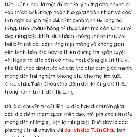
Tiện
Đảo Tuần Châu là một điểm đến lý tưởng cho những ai
Di
yêu thích sự kết hợp hoàn hảo giữa thiên nhiên và các
Chuyển
tiện nghi du lịch hiện đại. Nằm cạnh vịnh Hạ Long nổi
Khi
tiếng, Tuần Châu không hề thua kém mà còn sở hữu vẻ
Du
Lịch
đẹp riêng biệt, khiến du khách không thể rời mắt. Với
Đảo
bãi biển trải dài, cát trắng mịn màng và không gian
Tuần
yên bình, hòn đảo này là thiên đường thư giãn tuyệt
Châu
vời. Ngoài ra, đảo còn có nhiều hoạt động giải trí thú vị
như thể thao dưới nước và các trò chơi cảm giác mạnh,
mang đến trải nghiệm phong phú cho mọi lứa tuổi.
Chắc chắn, Tuần Châu sẽ là điểm đến không thể thiếu
trong hành trình đến Hạ Long.
Dù là di chuyển từ đất liền ra đảo hay di chuyển giữa
các địa điểm tham quan trên đảo, mỗi phương tiện đều
mang đến những sự tiện lợi riêng biệt. Dưới đây là các
phương tiện di chuyển khi
du lịch đảo Tuần Châu
bạn