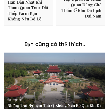
Hấp Dẫn Nhất Khi
viết
Quan Đáng Ghé
Tham Quan Tour Đất
Thăm Ở Khu Du Lịch
Thép Farm Bạn
Đại Nam
Không Nên Bỏ Lỡ
Bạn cũng có thể thích..
Du Lịch
Những Trải Nghiệm Thú Vị Không Nên Bỏ Qua Khi Đi