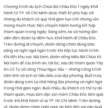
Chương trình du lịch Chùa Bà Châu Đốc 1 ngày khởi
hành từ TP. Hồ Chí Minh được thiết kế phù hợp với
những du khách có quỹ thời gian hạn chế nhưng vẫn
mong muốn thực hiện chuyến hành hương kết hợp
tham quan trong ngày. Sáng sớm, xe và hướng dẫn
viên đón đoàn tại điểm hẹn, khởi hành đi Châu Đốc.
Trên đường di chuyển, đoàn dừng chân dùng bữa
sáng và nghỉ ngơi ngắn trước khi tiếp tục hành trình.
Khi đến khu vực Núi Sam, đoàn viếng Miếu Bà Chúa Xứ
Núi Sam để cầu bình an, tài lộc, sau đó tham quan Tây
An Cổ Tự và Lăng Thoại Ngọc Hầu – những công trình
tâm linh và lịch sử tiêu biểu của địa phương. Buổi trưa,
đoàn dùng cơm tại nhà hàng địa phương và nghỉ ngơi
trong thời gian ngắn. Buổi chiều, du khách có thể tự do
tham quan, mua sắm đặc sản mắm Châu Đốc làm quà
trước khi khởi hành về lại TP. Hồ Chí Minh. Trên đường
về, đoàn dừng chân nghỉ ngơi, dự kiến đến nơi vào buổi