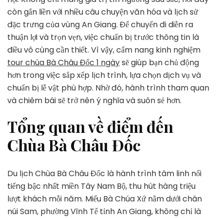
Bà
còn gắn liền với nhiều câu chuyện văn hóa và lịch sử
Châu
Đốc
đặc trưng của vùng An Giang. Để chuyến đi diễn ra
1
thuận lợi và trọn vẹn, việc chuẩn bị trước thông tin là
Ngày
điều vô cùng cần thiết. Vì vậy, cẩm nang kinh nghiệm
tour chùa Bà Châu Đốc 1 ngày
sẽ giúp bạn chủ động
hơn trong việc sắp xếp lịch trình, lựa chọn dịch vụ và
chuẩn bị lễ vật phù hợp. Nhờ đó, hành trình tham quan
và chiêm bái sẽ trở nên ý nghĩa và suôn sẻ hơn.
Tổng quan về điểm đến
Chùa Bà Châu Đốc
Du lịch Chùa Bà Châu Đốc là hành trình tâm linh nổi
tiếng bậc nhất miền Tây Nam Bộ, thu hút hàng triệu
lượt khách mỗi năm. Miếu Bà Chúa Xứ nằm dưới chân
núi Sam, phường Vĩnh Tế tỉnh An Giang, không chỉ là