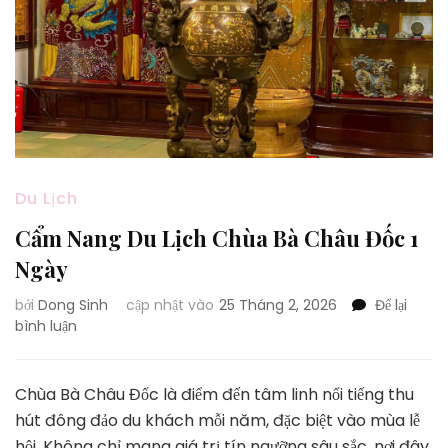
Du Lịch
Cẩm Nang Du Lịch Chùa Bà Châu Đốc 1
Ngày
bởi
Dong Sinh
cập nhật vào
25 Tháng 2, 2026
Để lại
tại
bình luận
Cẩm
Nang
Du
Chùa Bà Châu Đốc là điểm đến tâm linh nổi tiếng thu
Lịch
hút đông đảo du khách mỗi năm, đặc biệt vào mùa lễ
Chùa
hội. Không chỉ mang giá trị tín ngưỡng sâu sắc, nơi đây