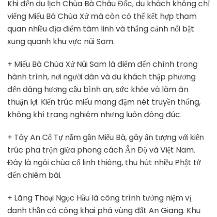
Khi đến du lịch Chùa Bà Châu Đốc, du khách không chỉ
viếng Miếu Bà Chúa Xứ mà còn có thể kết hợp tham
quan nhiều địa điểm tâm linh và thắng cảnh nổi bật
xung quanh khu vực núi Sam.
+ Miếu Bà Chúa Xứ Núi Sam là điểm đến chính trong
hành trình, nơi người dân và du khách thập phương
đến dâng hương cầu bình an, sức khỏe và làm ăn
thuận lợi. Kiến trúc miếu mang đậm nét truyền thống,
không khí trang nghiêm nhưng luôn đông đúc.
+ Tây An Cổ Tự nằm gần Miếu Bà, gây ấn tượng với kiến
trúc pha trộn giữa phong cách Ấn Độ và Việt Nam.
Đây là ngôi chùa cổ linh thiêng, thu hút nhiều Phật tử
đến chiêm bái.
+ Lăng Thoại Ngọc Hầu là công trình tưởng niệm vị
danh thần có công khai phá vùng đất An Giang. Khu