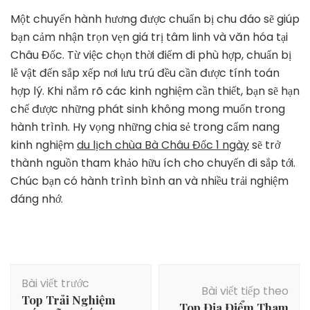
Một chuyến hành hương được chuẩn bị chu đáo sẽ giúp
bạn cảm nhận trọn vẹn giá trị tâm linh và văn hóa tại
Châu Đốc. Từ việc chọn thời điểm đi phù hợp, chuẩn bị
lễ vật đến sắp xếp nơi lưu trú đều cần được tính toán
hợp lý. Khi nắm rõ các kinh nghiệm cần thiết, bạn sẽ hạn
chế được những phát sinh không mong muốn trong
hành trình. Hy vọng những chia sẻ trong cẩm nang
kinh nghiệm
du lịch chùa Bà Châu Đốc 1 ngày
sẽ trở
thành nguồn tham khảo hữu ích cho chuyến đi sắp tới.
Chúc bạn có hành trình bình an và nhiều trải nghiệm
đáng nhớ.
Điều
Bài viết trước
hướng
Bài viết tiếp theo
Top Trải Nghiệm
bài
Top Địa Điểm Tham