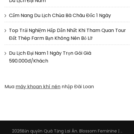
Du Lịch Đại Nam
Cẩm Nang Du Lịch Chùa Bà Châu Đốc 1 Ngày
Top Trải Nghiệm Hấp Dẫn Nhất Khi Tham Quan Tour
Đất Thép Farm Bạn Không Nên Bỏ Lỡ
Du Lịch Đại Nam 1 Ngày Trọn Gói Giá
590.000đ/Khách
Mua
máy khoan khí nén
nhập Đài Loan
2026Bản quyền
Quà Tặng Lai Ân
.
Blossom Feminine |
.
.