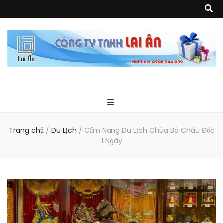
Quà Tặng Lai
Chuyên thiết kế, sản xuất và cung cấp các vật phẩm khuyến mại, quà
tặng, hàng thủy tinh ngoại nhập, hàng gia dụng ngoại nhập, các sản
phẩm về may mặc như túi vải không dệt, túi xách, ba lô,vali…, các sản
phẩm về nhựa như áo mưa, túi nhựa, handger…Đặc biệt là các sản phẩm
Ân
từ MICA, MDF, FORMAT như tủ trưng bày, quầy, kệ, Tray…
Trang chủ
/
Du Lịch
/
Cẩm Nang Du Lịch Chùa Bà Châu Đốc
1 Ngày