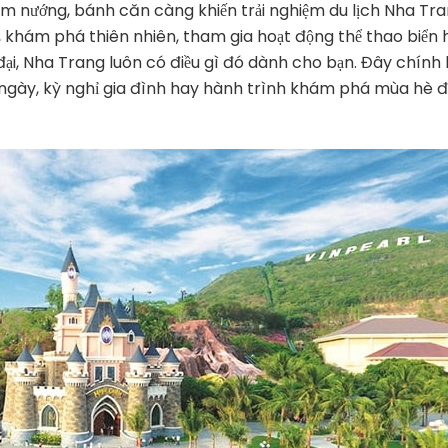
m nướng, bánh căn càng khiến trải nghiệm du lịch Nha Tr
 khám phá thiên nhiên, tham gia hoạt động thể thao biển 
n đại, Nha Trang luôn có điều gì đó dành cho bạn. Đây chính 
 ngày, kỳ nghỉ gia đình hay hành trình khám phá mùa hè đ