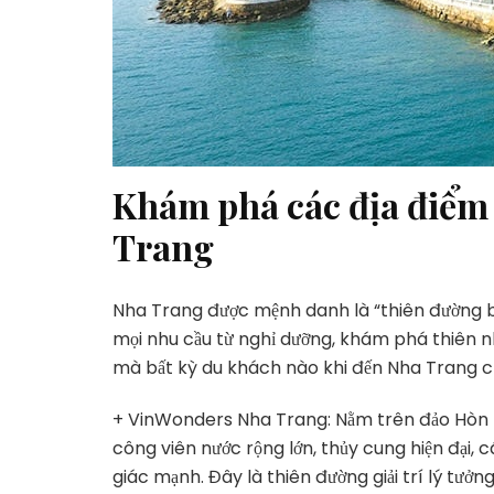
Khám phá các địa điểm 
Trang
Nha Trang được mệnh danh là “thiên đường b
mọi nhu cầu từ nghỉ dưỡng, khám phá thiên nhiê
mà bất kỳ du khách nào khi đến Nha Trang 
+ VinWonders Nha Trang: Nằm trên đảo Hòn Tre
công viên nước rộng lớn, thủy cung hiện đại, c
giác mạnh. Đây là thiên đường giải trí lý tưở