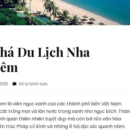
há Du Lịch Nha
Đêm
tại
2025
Để lại bình luận
Bí
Quyết
Khám
m là viên ngọc xanh của các thành phố biển Việt Nam.
Phá
i, cát trắng mịn và làn nước trong xanh như ngọc bích. Thà
Du
h quan thiên nhiên tuyệt đẹp mà còn bởi nền văn hóa
Lịch
iến trúc Pháp cổ kính và những lễ hội đặc sắc quanh năm.
Nha