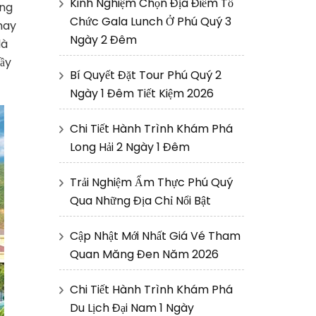
Kinh Nghiệm Chọn Địa Điểm Tổ
ang
Chức Gala Lunch Ở Phú Quý 3
hay
Ngày 2 Đêm
là
ầy
Bí Quyết Đặt Tour Phú Quý 2
Ngày 1 Đêm Tiết Kiệm 2026
Chi Tiết Hành Trình Khám Phá
Long Hải 2 Ngày 1 Đêm
Trải Nghiệm Ẩm Thực Phú Quý
Qua Những Địa Chỉ Nổi Bật
Cập Nhật Mới Nhất Giá Vé Tham
Quan Măng Đen Năm 2026
Chi Tiết Hành Trình Khám Phá
Du Lịch Đại Nam 1 Ngày