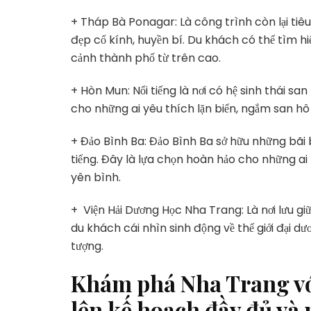
+ Tháp Bà Ponagar: Là công trình còn lại t
đẹp cổ kính, huyền bí. Du khách có thể tìm h
cảnh thành phố từ trên cao.
+ Hòn Mun: Nổi tiếng là nơi có hệ sinh thái 
cho những ai yêu thích lặn biển, ngắm san h
+ Đảo Bình Ba: Đảo Bình Ba sở hữu những bãi
tiếng. Đây là lựa chọn hoàn hảo cho những ai
yên bình.
+ Viện Hải Dương Học Nha Trang: Là nơi lưu g
du khách cái nhìn sinh động về thế giới đại dư
tượng.
Khám phá Nha Trang với
lên kế hoạch đầy đủ và 