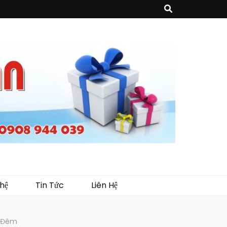
sản phẩm về may mặc như túi vải không dệt, túi xách, ba lô,vali…, các sản
như tủ trưng bày, quầy, kệ, Tray…
hệ
Tin Tức
Liên Hệ
2 Đêm