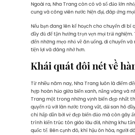
Ngoài ra, Nha Trang còn có vô số đảo lớn nhỏ, h
cung và công viên nước hiện đại, đáp ứng mọi
Nếu bạn đang lên kế hoạch cho chuyến đi bí
đầy đủ để tận hưởng trọn vẹn mọi trải nghiệm. 
đến những mẹo nhỏ về ăn uống, di chuyển và n
tiện lợi và đáng nhớ hơn.
Khái quát đôi nét về h
Từ nhiều năm nay, Nha Trang luôn là điểm đến
hợp hoàn hảo giữa biển xanh, nắng vàng và nh
Trang một trong những vịnh biển đẹp nhất th
quyến rũ với làn nước trong vắt, dải san hô 
chỉ hấp dẫn bởi vẻ đẹp biển đảo mà còn gây 
trình kiến trúc tôn giáo lâu đời, những khu tắ
quốc tế. Bên cạnh đó, khí hậu ôn hòa, người d