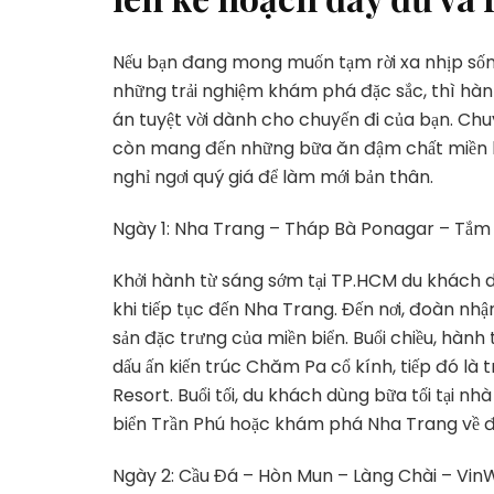
Nếu bạn đang mong muốn tạm rời xa nhịp sống
những trải nghiệm khám phá đặc sắc, thì hà
án tuyệt vời dành cho chuyến đi của bạn. Chu
còn mang đến những bữa ăn đậm chất miền bi
nghỉ ngơi quý giá để làm mới bản thân.
Ngày 1: Nha Trang – Tháp Bà Ponagar – Tắ
Khởi hành từ sáng sớm tại TP.HCM du khách 
khi tiếp tục đến Nha Trang. Đến nơi, đoàn nh
sản đặc trưng của miền biển. Buổi chiều, hành
dấu ấn kiến trúc Chăm Pa cổ kính, tiếp đó là 
Resort. Buổi tối, du khách dùng bữa tối tại nh
biển Trần Phú hoặc khám phá Nha Trang về 
Ngày 2: Cầu Đá – Hòn Mun – Làng Chài – Vi