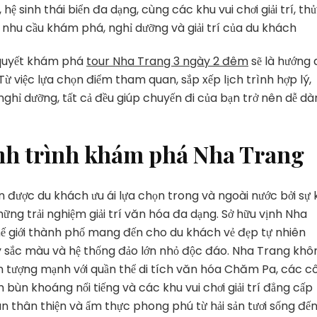
Trang 3
ệ sinh thái biển đa dạng, cùng các khu vui chơi giải trí, th
Ngày
 nhu cầu khám phá, nghỉ dưỡng và giải trí của du khách
2
Đêm
 quyết khám phá
tour Nha Trang 3 ngày 2 đêm
sẽ là hướng 
Từ việc lựa chọn điểm tham quan, sắp xếp lịch trình hợp lý,
ghỉ dưỡng, tất cả đều giúp chuyến đi của bạn trở nên dễ dà
ành trình khám phá Nha Trang
 được du khách ưu ái lựa chọn trong và ngoài nước bởi sự 
ững trải nghiệm giải trí văn hóa đa dạng. Sở hữu vịnh Nha
ế giới thành phố mang đến cho du khách vẻ đẹp tự nhiên
đầy sắc màu và hệ thống đảo lớn nhỏ độc đáo. Nha Trang khô
ấn tượng mạnh với quần thể di tích văn hóa Chăm Pa, các c
m bùn khoáng nổi tiếng và các khu vui chơi giải trí đẳng cấp
ân thân thiện và ẩm thực phong phú từ hải sản tươi sống đế