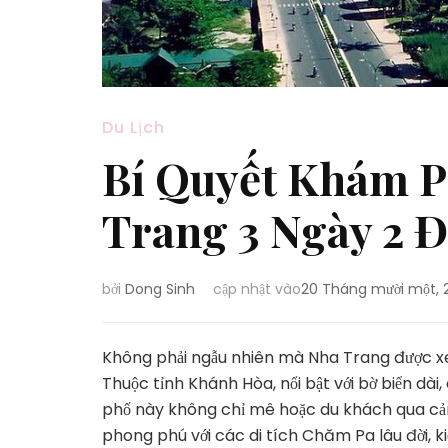
Du Lịch
Bí Quyết Khám P
Trang 3 Ngày 2 
bởi
Dong Sinh
cập nhật vào
20 Tháng mười một, 
Không phải ngẫu nhiên mà Nha Trang được xe
Thuộc tỉnh Khánh Hòa, nổi bật với bờ biển dà
phố này không chỉ mê hoặc du khách qua cản
phong phú với các di tích Chăm Pa lâu đời, k