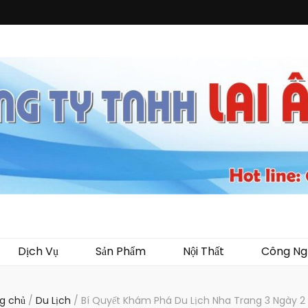
i Ân
ến mại, quà tặng, hàng thủy tinh ngoại nhập, hàng gia dụng ngoại nhập, các 
 áo mưa, túi nhựa, handger…Đặc biệt là các sản phẩm từ MICA, MDF, FORMAT 
Dịch Vụ
Sản Phẩm
Nội Thất
Công Ng
g chủ
/
Du Lịch
/
Bí Quyết Khám Phá Du Lịch Nha Trang 3 Ngày 