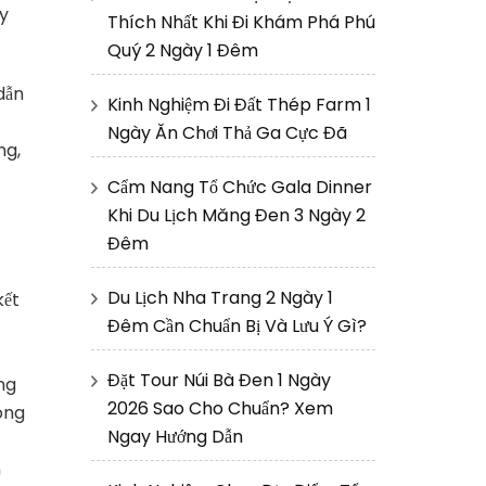
ủy
Thích Nhất Khi Đi Khám Phá Phú
Quý 2 Ngày 1 Đêm
dẫn
Kinh Nghiệm Đi Đất Thép Farm 1
Ngày Ăn Chơi Thả Ga Cực Đã
ng,
Cẩm Nang Tổ Chức Gala Dinner
Khi Du Lịch Măng Đen 3 Ngày 2
Đêm
Du Lịch Nha Trang 2 Ngày 1
kết
Đêm Cần Chuẩn Bị Và Lưu Ý Gì?
Đặt Tour Núi Bà Đen 1 Ngày
ng
2026 Sao Cho Chuẩn? Xem
ông
Ngay Hướng Dẫn
n