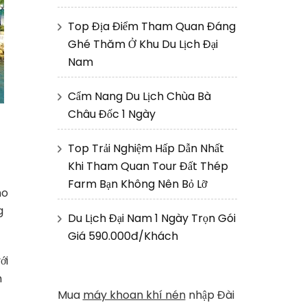
Top Địa Điểm Tham Quan Đáng
Ghé Thăm Ở Khu Du Lịch Đại
Nam
Cẩm Nang Du Lịch Chùa Bà
Châu Đốc 1 Ngày
Top Trải Nghiệm Hấp Dẫn Nhất
Khi Tham Quan Tour Đất Thép
Farm Bạn Không Nên Bỏ Lỡ
ho
g
Du Lịch Đại Nam 1 Ngày Trọn Gói
Giá 590.000đ/Khách
ới
m
Mua
máy khoan khí nén
nhập Đài