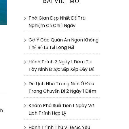
BÀI VIẾT MỚI
Thời Gian Đẹp Nhất Để Trải
Nghiệm Củ Chi 1 Ngày
Gợi Ý Các Quán Ăn Ngon Không
Thể Bỏ Lỡ Tại Long Hải
Hành Trình 2 Ngày 1 Đêm Tại
Tây Ninh Được Sắp Xếp Đầy Đủ
Du Lịch Nha Trang Nên Ở Đâu
Trong Chuyến Đi 2 Ngày 1 Đêm
Khám Phá Suối Tiên 1 Ngày Với
nh
Lịch Trình Hợp Lý
Hành Trình Thú Vị Được Yêu