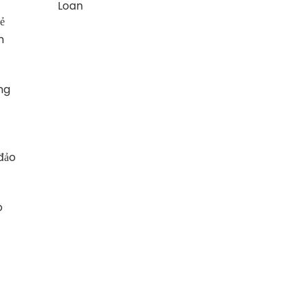
Loan
ẻ
n
ng
đảo
o