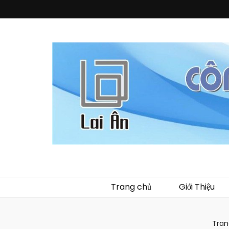
Quà Tặng La
Chuyên thiết kế, sản xuất và cung cấp các vật phẩm khuy
phẩm về nhựa như
Trang chủ
Giới Thiệu
Tran