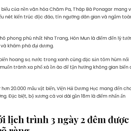
iêu biểu của nền văn hóa Chăm Pa, Tháp Bà Ponagar mang v
iểu nét kiến trúc độc đáo, tín ngưỡng dân gian và ngắm toà
san hô phong phú nhất Nha Trang, Hòn Mun là điểm đến lý tưở
ô và khám phá đại dương.
 biển hoang sơ, nước trong xanh cùng đặc sản tôm hùm nổi
 muốn tránh xa phố xá ồn ào để tận hưởng không gian biển 
iữ hơn 20.000 mẫu vật biển, Viện Hải Dương Học mang đến ch
ơng. Đặc biệt, bộ xương cá voi dài gần 18m là điểm nhấn ấn
 lịch trình 3 ngày 2 đêm được
rõ ràng