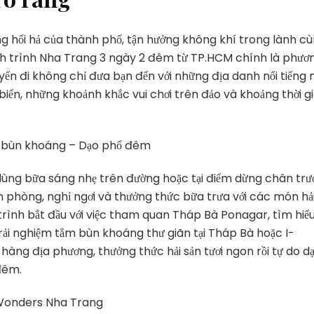
 hối hả của thành phố, tận hưởng không khí trong lành c
nh trình Nha Trang 3 ngày 2 đêm từ TP.HCM chính là phươ
yến đi không chỉ đưa bạn đến với những địa danh nổi tiếng
ển, những khoảnh khắc vui chơi trên đảo và khoảng thời g
m bùn khoáng – Dạo phố đêm
dùng bữa sáng nhẹ trên đường hoặc tại điểm dừng chân trư
ận phòng, nghỉ ngơi và thưởng thức bữa trưa với các món hả
 trình bắt đầu với việc tham quan Tháp Bà Ponagar, tìm hiể
trải nghiệm tắm bùn khoáng thư giãn tại Tháp Bà hoặc I-
à hàng địa phương, thưởng thức hải sản tươi ngon rồi tự do d
đêm.
nWonders Nha Trang