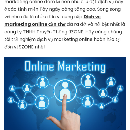
marketing online đem lại nên nhu cầu đặt dịch vụ này
cần
ở các tỉnh miền Tây ngày càng tăng cao. Song song
thơ
với nhu cầu là nhiều đơn vị cung cấp
Dịch vụ
chuyên
nghiệp
marketing online cần thơ
đã ra đời và nổi bật nhất là
công ty TNHH Truyền Thông 9ZONE. Hãy cùng chúng
tôi trải nghiệm dịch vụ marketing online hoàn hảo tại
đơn vị 9ZONE nhé!