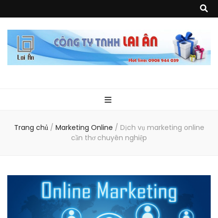
Quà Tặng Lai
Chuyên thiết kế, sản xuất và cung cấp các vật phẩm khuyến mại, quà
tặng, hàng thủy tinh ngoại nhập, hàng gia dụng ngoại nhập, các sản
phẩm về may mặc như túi vải không dệt, túi xách, ba lô,vali…, các sản
phẩm về nhựa như áo mưa, túi nhựa, handger…Đặc biệt là các sản phẩm
Ân
từ MICA, MDF, FORMAT như tủ trưng bày, quầy, kệ, Tray…
Trang chủ
/
Marketing Online
/
Dịch vụ marketing online
cần thơ chuyên nghiệp