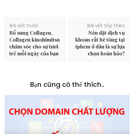
Điều
Bài viết trước
Bài viết tiếp theo
hướng
Bổ sung Collagen,
Nên đặt dịch vụ
bài
Collagen kinohimitsu
khoan cắt bê tông tại
viết
chăm sóc cho sự tươi
tphcm ở đâu là sự lựa
trẻ mỗi ngày của bạn
chọn hoàn hảo?
Bạn cũng có thể thích..