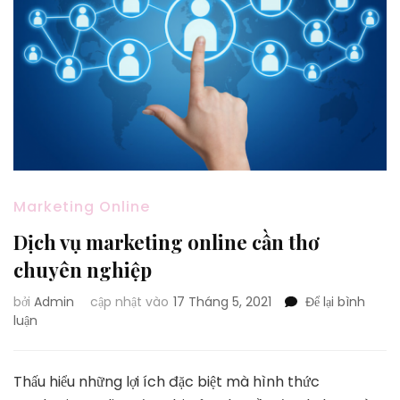
Marketing Online
Dịch vụ marketing online cần thơ
chuyên nghiệp
bởi
Admin
cập nhật vào
17 Tháng 5, 2021
Để lại bình
tại
luận
Dịch
vụ
marketing
Thấu hiểu những lợi ích đặc biệt mà hình thức
online