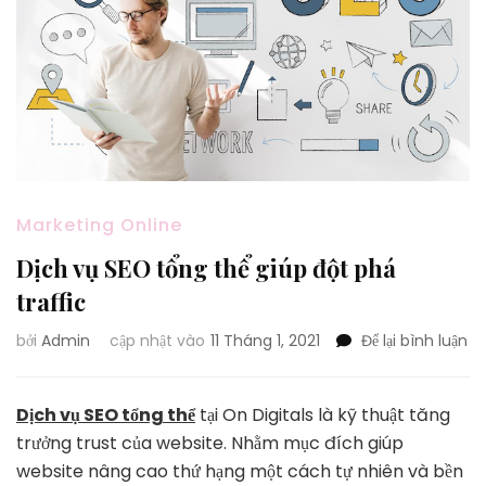
Marketing Online
Dịch vụ SEO tổng thể giúp đột phá
traffic
tại
bởi
Admin
cập nhật vào
11 Tháng 1, 2021
Để lại bình luận
Dị
vụ
SE
Dịch vụ SEO tổng thể
tại On Digitals là kỹ thuật tăng
tổ
trưởng trust của website. Nhằm mục đích giúp
th
website nâng cao thứ hạng một cách tự nhiên và bền
gi