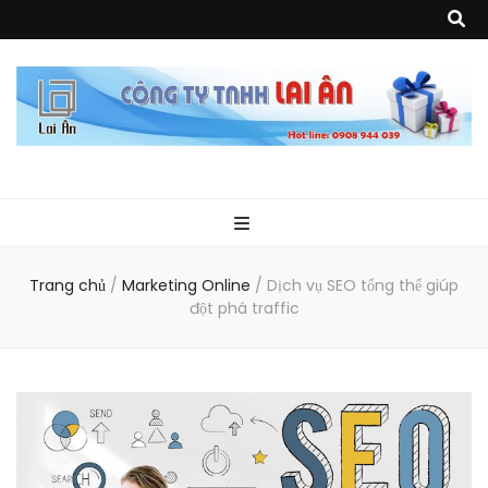
Quà Tặng Lai
Chuyên thiết kế, sản xuất và cung cấp các vật phẩm khuyến mại, quà
tặng, hàng thủy tinh ngoại nhập, hàng gia dụng ngoại nhập, các sản
phẩm về may mặc như túi vải không dệt, túi xách, ba lô,vali…, các sản
phẩm về nhựa như áo mưa, túi nhựa, handger…Đặc biệt là các sản phẩm
Ân
từ MICA, MDF, FORMAT như tủ trưng bày, quầy, kệ, Tray…
Trang chủ
/
Marketing Online
/
Dịch vụ SEO tổng thể giúp
đột phá traffic