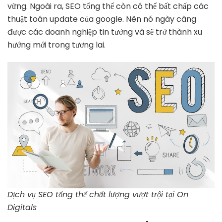
vững. Ngoài ra, SEO tổng thể còn có thể bất chấp các
độ
ph
thuật toán update của google. Nên nó ngày càng
tr
được các doanh nghiệp tin tưởng và sẽ trở thành xu
hướng mới trong tương lai.
Dịch vụ SEO tổng thể chất lượng vượt trội tại On
Digitals