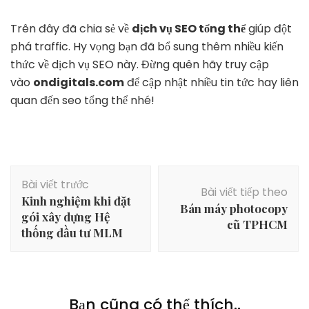
Trên đây đã chia sẻ về
dịch vụ SEO tổng thể
giúp đột
phá traffic. Hy vọng bạn đã bổ sung thêm nhiều kiến
thức về dịch vụ SEO này. Đừng quên hãy truy cập
vào
ondigitals.com
để cập nhật nhiều tin tức hay liên
quan đến seo tổng thể nhé!
Điều
Bài viết trước
hướng
Bài viết tiếp theo
Kinh nghiệm khi đặt
bài
Bán máy photocopy
gói xây dựng Hệ
viết
cũ TPHCM
thống đầu tư MLM
Bạn cũng có thể thích..