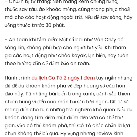
– Chuẩn bị tư trang: Nên mang kem chống nắng,
thuốc say tàu, áo khoác mỏng, cùng trang phục thoải
mái cho các hoạt động ngoài trời. Nếu dễ say sóng, hãy
uống thuốc trước 30 phút.
– An toàn khi tắm biển: Một số bãi như Vàn Chảy có
sóng lớn, không phù hợp cho người bơi yếu. Khi tham
gia các hoạt động như chèo kayak, lặn biển, hãy tuân
theo hướng dẫn để đảm bảo an toàn.
Hành trình
du lịch Cô Tô 2 ngày 1 đêm
tuy ngắn nhưng
đủ để du khách khám phá vẻ đẹp hoang sơ của hòn
đảo này. Từ những bãi biển trong xanh, cảnh sắc thiên
nhiên hùng vĩ đến các món hải sản tươi ngon, tất cả sẽ
mang đến cho bạn những trải nghiệm khó quên. Nếu du
khách đang tìm kiếm một điểm đến vừa có thể thư
giãn, vừa có thể khám phá, thì Cô Tô chắc chắn là lựa
chọn không thể bỏ qua. Hy vọng những review kinh