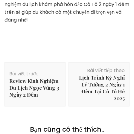
nghiệm du lịch khám phá hòn đảo Cô Tô 2 ngày 1 đêm
trên sẽ giúp du khách có một chuyến đi trọn vẹn và
đáng nhớ!
Điều
Bài viết tiếp theo
hướng
Bài viết trước
Lịch Trình Kỳ Nghỉ
bài
Review Kinh Nghiệm
Lý Tưởng 2 Ngày 1
viết
Du Lịch Ngọc Vừng 3
Đêm Tại Cô Tô Hè
Ngày 2 Đêm
2025
Bạn cũng có thể thích..