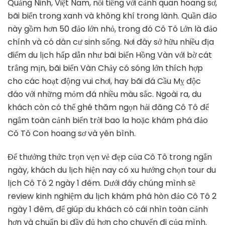
Quảng Ninh, Việt Nam, nổi tiếng với cảnh quan hoang sơ,
Lịch
bãi biển trong xanh và không khí trong lành. Quần đảo
Khám
này gồm hơn 50 đảo lớn nhỏ, trong đó Cô Tô Lớn là đảo
Phá
Hòn
chính và có dân cư sinh sống. Nơi đây sở hữu nhiều địa
Đảo
điểm du lịch hấp dẫn như bãi biển Hồng Vàn với bờ cát
Cô
trắng mịn, bãi biển Vàn Chảy có sóng lớn thích hợp
Tô
cho các hoạt động vui chơi, hay bãi đá Cầu Mỵ độc
2
Ngày
đáo với những mỏm đá nhiều màu sắc. Ngoài ra, du
1
khách còn có thể ghé thăm ngọn hải đăng Cô Tô để
Đêm
ngắm toàn cảnh biển trời bao la hoặc khám phá đảo
Cô Tô Con hoang sơ và yên bình.
Để thưởng thức trọn vẹn vẻ đẹp của Cô Tô trong ngắn
ngày, khách du lịch hiện nay có xu hướng chọn tour du
lịch Cô Tô 2 ngày 1 đêm. Dưới đây chúng mình sẽ
review kinh nghiệm du lịch khám phá hòn đảo Cô Tô 2
ngày 1 đêm, để giúp du khách có cái nhìn toàn cảnh
hơn và chuẩn bị đầy đủ hơn cho chuyển đi của mình.