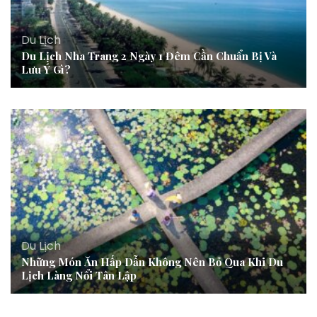
Du Lịch
Du Lịch Nha Trang 2 Ngày 1 Đêm Cần Chuẩn Bị Và
Lưu Ý Gì?
Du Lịch
Những Món Ăn Hấp Dẫn Không Nên Bỏ Qua Khi Du
Lịch Làng Nổi Tân Lập