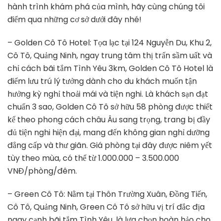
hành trình khám phá của mình, hãy cùng chúng tôi
điểm qua những cơ sở dưới đây nhé!
– Golden Cô Tô Hotel: Tọa lạc tại 124 Nguyễn Du, Khu 2,
Cô Tô, Quảng Ninh, ngay trung tâm thị trấn sầm uất và
chỉ cách bãi tắm Tình Yêu 3km, Golden Cô Tô Hotel là
điểm lưu trú lý tưởng dành cho du khách muốn tận
hưởng kỳ nghỉ thoải mái và tiện nghi. Là khách sạn đạt
chuẩn 3 sao, Golden Cô Tô sở hữu 58 phòng được thiết
kế theo phong cách châu Âu sang trọng, trang bị đầy
đủ tiện nghi hiện đại, mang đến không gian nghỉ dưỡng
đẳng cấp và thư giãn. Giá phòng tại đây được niêm yết
tùy theo mùa, có thể từ 1.000.000 – 3.500.000
VNĐ/phòng/đêm.
– Green Cô Tô: Nằm tại Thôn Trường Xuân, Đồng Tiến,
Cô Tô, Quảng Ninh, Green Cô Tô sở hữu vị trí đắc địa
ngay cạnh bãi tắm Tình Yêu, là lựa chọn hoàn hảo cho