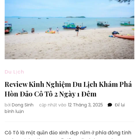
Du Lịch
Review Kinh Nghiệm Du Lịch Khám Phá
Hòn Đảo Cô Tô 2 Ngày 1 Đêm
bởi
Dong Sinh
cập nhật vào
12 Tháng 3, 2025
Để lại
tại
bình luận
Review
Kinh
Nghiệm
Cô Tô là một quần đảo xinh đẹp nằm ở phía đông tỉnh
Du