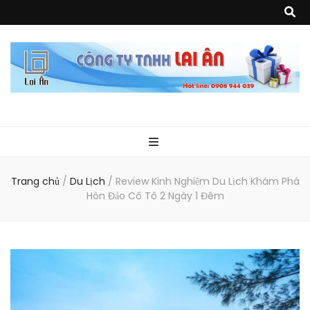
Quà Tặng Lai
Chuyên thiết kế, sản xuất và cung cấp các vật phẩm khuyến mại, quà
tặng, hàng thủy tinh ngoại nhập, hàng gia dụng ngoại nhập, các sản
phẩm về may mặc như túi vải không dệt, túi xách, ba lô,vali…, các sản
phẩm về nhựa như áo mưa, túi nhựa, handger…Đặc biệt là các sản phẩm
Ân
từ MICA, MDF, FORMAT như tủ trưng bày, quầy, kệ, Tray…
Trang chủ
/
Du Lịch
/
Review Kinh Nghiệm Du Lịch Khám Phá
Hòn Đảo Cô Tô 2 Ngày 1 Đêm