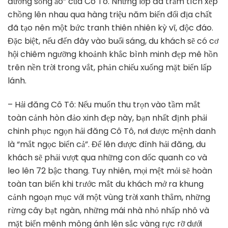
đường sống ảo” của Cô Tô. Những lớp đá trầm tích xếp
chồng lên nhau qua hàng triệu năm biến đổi địa chất
đã tạo nên một bức tranh thiên nhiên kỳ vĩ, độc đáo.
Đặc biệt, nếu đến đây vào buổi sáng, du khách sẽ có cơ
hội chiêm ngưỡng khoảnh khắc bình minh đẹp mê hồn
trên nền trời trong vắt, phản chiếu xuống mặt biển lấp
lánh.
– Hải đăng Cô Tô: Nếu muốn thu trọn vào tầm mắt
toàn cảnh hòn đảo xinh đẹp này, bạn nhất định phải
chinh phục ngọn hải đăng Cô Tô, nơi được mệnh danh
là “mắt ngọc biển cả”. Để lên được đỉnh hải đăng, du
khách sẽ phải vượt qua những con dốc quanh co và
leo lên 72 bậc thang. Tuy nhiên, mọi mệt mỏi sẽ hoàn
toàn tan biến khi trước mắt du khách mở ra khung
cảnh ngoạn mục với một vùng trời xanh thẳm, những
rừng cây bạt ngàn, những mái nhà nhỏ nhấp nhô và
mặt biển mênh mông ánh lên sắc vàng rực rỡ dưới