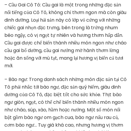
– Cầu Gai Cô Tô: Cầu gai là một trong những đặc sản
nổi tiếng của Cô Tô, không chỉ thơm ngon mà còn giàu
dinh dưỡng. Loại hải sản này có lớp vỏ cứng với những
chiếc gai nhọn đặc trưng, bên trong là trứng nhum
béo ngậy, có vị ngọt tự nhiên và hương thơm hấp dẫn.
Cầu gai được chế biến thành nhiều món ngon như cháo
cầu gai bổ dưỡng, cầu gai nướng mỡ hành thơm lừng
hoặc ăn sống với mù tạt, mang lại hương vị biển cả tươi
mới.
– Bào ngư: Trong danh sách những món đặc sản tại Cô
Tô phải nhắc tới bào ngư, đặc sản quý hiếm, giàu dinh
dưỡng của Cô Tô, đặc biệt tốt cho sức khỏe. Thịt bào
ngư giòn, ngọt, có thể chế biến thành nhiều món ngon
như cháo, súp, xào, hầm hoặc nướng. Một số món nổi
bật gồm bào ngư om gạch cua, bào ngư nấu rau củ,
cơm bào ngư… Tuy giá khá cao, nhưng hương vị thơm