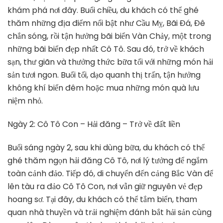
khám phá nơi đây. Buổi chiều, du khách có thể ghé
thăm những địa điểm nổi bật như Cầu Mỵ, Bãi Đá, Đê
chắn sóng, rồi tận hưởng bãi biển Vàn Chảy, một trong
những bãi biển đẹp nhất Cô Tô. Sau đó, trở về khách
sạn, thư giãn và thưởng thức bữa tối với những món hải
sản tươi ngon. Buổi tối, dạo quanh thị trấn, tận hưởng
không khí biển đêm hoặc mua những món quà lưu
niệm nhỏ.
Ngày 2: Cô Tô Con – Hải đăng – Trở về đất liền
Buổi sáng ngày 2, sau khi dùng bữa, du khách có thể
ghé thăm ngọn hải đăng Cô Tô, nơi lý tưởng để ngắm
toàn cảnh đảo. Tiếp đó, di chuyển đến cảng Bắc Vàn để
lên tàu ra đảo Cô Tô Con, nơi vẫn giữ nguyên vẻ đẹp
hoang sơ. Tại đây, du khách có thể tắm biển, tham
quan nhà thuyền và trải nghiệm đánh bắt hải sản cùng