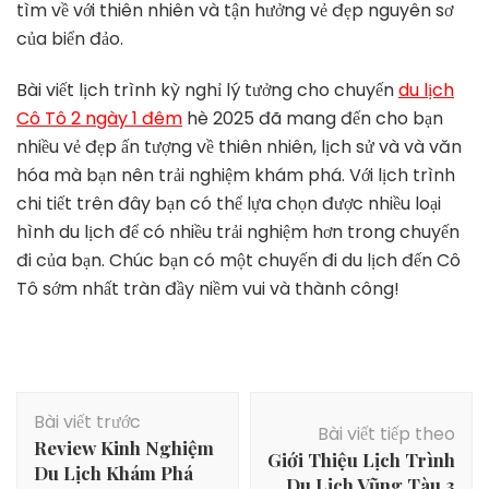
tìm về với thiên nhiên và tận hưởng vẻ đẹp nguyên sơ
của biển đảo.
Bài viết lịch trình kỳ nghỉ lý tưởng cho chuyến
du lịch
Cô Tô 2 ngày 1 đêm
hè 2025 đã mang đến cho bạn
nhiều vẻ đẹp ấn tượng về thiên nhiên, lịch sử và và văn
hóa mà bạn nên trải nghiệm khám phá. Với lịch trình
chi tiết trên đây bạn có thể lựa chọn được nhiều loại
hình du lịch để có nhiều trải nghiệm hơn trong chuyến
đi của bạn. Chúc bạn có một chuyến đi du lịch đến Cô
Tô sớm nhất tràn đầy niềm vui và thành công!
Điều
Bài viết trước
hướng
Bài viết tiếp theo
Review Kinh Nghiệm
bài
Giới Thiệu Lịch Trình
Du Lịch Khám Phá
Du Lịch Vũng Tàu 3