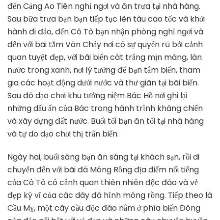
đến Cảng Ao Tiên nghỉ ngơi và ăn trưa tại nhà hàng.
Sau bữa trưa bạn bạn tiếp tục lên tàu cao tốc và khởi
hành đi đảo, đến Cô Tô bạn nhận phòng nghỉ ngơi và
đến với bãi tắm Vàn Chảy nơi có sự quyến rũ bởi cảnh
quan tuyệt đẹp, với bãi biển cát trắng mịn màng, làn
nước trong xanh, nơi lý tưởng để bạn tắm biển, tham
gia các hoạt động dưới nước và thư giãn tại bãi biển.
Sau đó dạo chơi khu tưởng niệm Bác Hồ nơi ghi lại
những dấu ấn của Bác trong hành trình kháng chiến
và xây dựng đất nước. Buổi tối bạn ăn tối tại nhà hàng
và tự do dạo chơi thị trấn biển.
Ngày hai, buổi sáng bạn ăn sáng tại khách sạn, rồi di
chuyển đến với bãi đá Móng Rồng địa điểm nổi tiếng
của Cô Tô có cảnh quan thiên nhiên độc đáo và vẻ
đẹp kỳ vĩ của các dãy đá hình móng rồng. Tiếp theo là
Cầu Mỵ, một cây cầu độc đáo nằm ở phía biển Đông