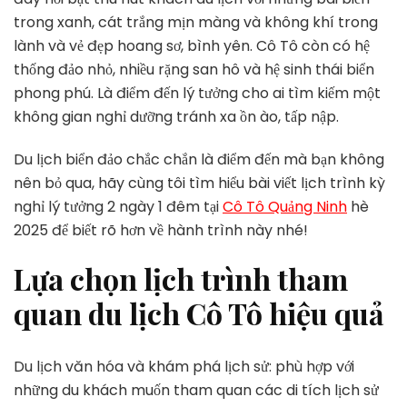
Tưởng
trong xanh, cát trắng mịn màng và không khí trong
2
Ngày
lành và vẻ đẹp hoang sơ, bình yên. Cô Tô còn có hệ
1
thống đảo nhỏ, nhiều rặng san hô và hệ sinh thái biển
Đêm
phong phú. Là điểm đến lý tưởng cho ai tìm kiếm một
Tại
không gian nghỉ dưỡng tránh xa ồn ào, tấp nập.
Cô
Tô
Hè
Du lịch biển đảo chắc chắn là điểm đến mà bạn không
2025
nên bỏ qua, hãy cùng tôi tìm hiểu bài viết lịch trình kỳ
nghỉ lý tưởng 2 ngày 1 đêm tại
Cô Tô Quảng Ninh
hè
2025 để biết rõ hơn về hành trình này nhé!
Lựa chọn lịch trình tham
quan du lịch Cô Tô hiệu quả
Du lịch văn hóa và khám phá lịch sử: phù hợp với
những du khách muốn tham quan các di tích lịch sử