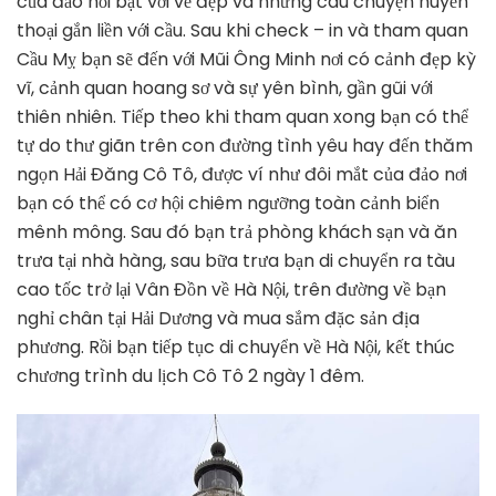
của đảo nổi bật với vẻ đẹp và những câu chuyện huyền
thoại gắn liền với cầu. Sau khi check – in và tham quan
Cầu Mỵ bạn sẽ đến với Mũi Ông Minh nơi có cảnh đẹp kỳ
vĩ, cảnh quan hoang sơ và sự yên bình, gần gũi với
thiên nhiên. Tiếp theo khi tham quan xong bạn có thể
tự do thư giãn trên con đường tình yêu hay đến thăm
ngọn Hải Đăng Cô Tô, được ví như đôi mắt của đảo nơi
bạn có thể có cơ hội chiêm ngưỡng toàn cảnh biển
mênh mông. Sau đó bạn trả phòng khách sạn và ăn
trưa tại nhà hàng, sau bữa trưa bạn di chuyển ra tàu
cao tốc trở lại Vân Đồn về Hà Nội, trên đường về bạn
nghỉ chân tại Hải Dương và mua sắm đặc sản địa
phương. Rồi bạn tiếp tục di chuyển về Hà Nội, kết thúc
chương trình du lịch Cô Tô 2 ngày 1 đêm.