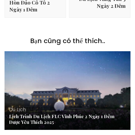
viết
Hòn Đảo Cô Tô 2
Ngày 2 Đêm
Ngày 1 Đêm
Bạn cũng có thể thích..
Du Lịch
Lịch Trình Du Lịch FLC Vĩnh Phúc 2 Ngày 1 Đêm
Được Yêu Thích 2025