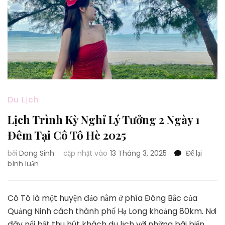
Du Lịch
Lịch Trình Kỳ Nghỉ Lý Tưởng 2 Ngày 1
Đêm Tại Cô Tô Hè 2025
bởi
Dong Sinh
cập nhật vào
13 Tháng 3, 2025
Để lại
tại
bình luận
Lịch
Trình
Kỳ
Cô Tô là một huyện đảo nằm ở phía Đông Bắc của
Nghỉ
Quảng Ninh cách thành phố Hạ Long khoảng 80km. Nơi
Lý
đây nổi bật thu hút khách du lịch với những bãi biển