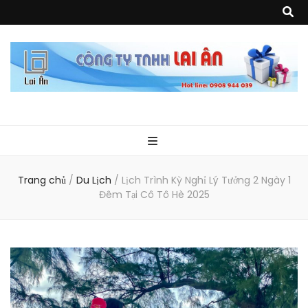
Quà Tặng Lai
Chuyên thiết kế, sản xuất và cung cấp các vật phẩm khuyến mại, quà
tặng, hàng thủy tinh ngoại nhập, hàng gia dụng ngoại nhập, các sản
phẩm về may mặc như túi vải không dệt, túi xách, ba lô,vali…, các sản
phẩm về nhựa như áo mưa, túi nhựa, handger…Đặc biệt là các sản phẩm
Ân
từ MICA, MDF, FORMAT như tủ trưng bày, quầy, kệ, Tray…
Trang chủ
/
Du Lịch
/
Lịch Trình Kỳ Nghỉ Lý Tưởng 2 Ngày 1
Đêm Tại Cô Tô Hè 2025