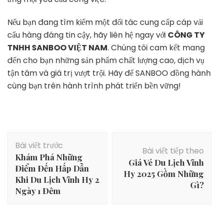
Nếu bạn đang tìm kiếm một đối tác cung cấp cáp vải
cẩu hàng đáng tin cậy, hãy liên hệ ngay với
CÔNG TY
TNHH SANBOO VIỆT NAM
. Chúng tôi cam kết mang
đến cho bạn những sản phẩm chất lượng cao, dịch vụ
tận tâm và giá trị vượt trội. Hãy để SANBOO đồng hành
cùng bạn trên hành trình phát triển bền vững!
Điều
Bài viết trước
hướng
Bài viết tiếp theo
Khám Phá Những
bài
Giá Vé Du Lịch Vĩnh
Điểm Đến Hấp Dẫn
viết
Hy 2025 Gồm Những
Khi Du Lịch Vĩnh Hy 2
Gì?
Ngày 1 Đêm