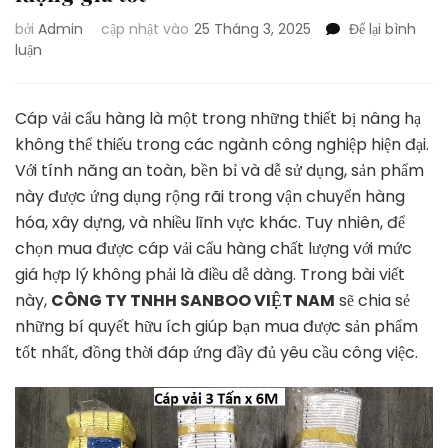
bởi
Admin
cập nhật vào
25 Tháng 3, 2025
Để lại bình
tại
luận
Bí
quyết
mua
Cáp vải cẩu hàng là một trong những thiết bị nâng hạ
cáp
không thể thiếu trong các ngành công nghiệp hiện đại.
vải
Với tính năng an toàn, bền bỉ và dễ sử dụng, sản phẩm
cẩu
này được ứng dụng rộng rãi trong vận chuyển hàng
hàng
chất
hóa, xây dựng, và nhiều lĩnh vực khác. Tuy nhiên, để
lượng
chọn mua được cáp vải cẩu hàng chất lượng với mức
giá
giá hợp lý không phải là điều dễ dàng. Trong bài viết
tốt
này,
CÔNG TY TNHH SANBOO VIỆT NAM
sẽ chia sẻ
những bí quyết hữu ích giúp bạn mua được sản phẩm
tốt nhất, đồng thời đáp ứng đầy đủ yêu cầu công việc.