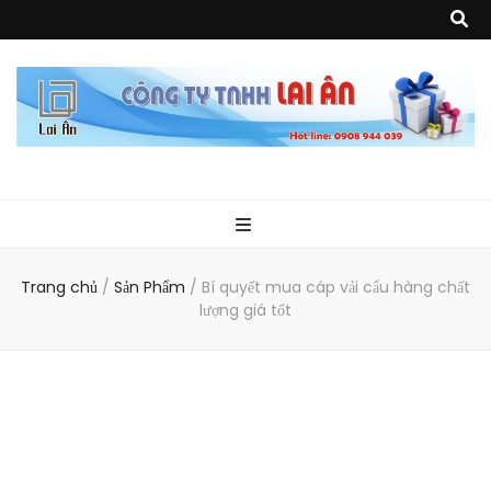
Quà Tặng Lai
Chuyên thiết kế, sản xuất và cung cấp các vật phẩm khuyến mại, quà
tặng, hàng thủy tinh ngoại nhập, hàng gia dụng ngoại nhập, các sản
phẩm về may mặc như túi vải không dệt, túi xách, ba lô,vali…, các sản
phẩm về nhựa như áo mưa, túi nhựa, handger…Đặc biệt là các sản phẩm
Ân
từ MICA, MDF, FORMAT như tủ trưng bày, quầy, kệ, Tray…
Trang chủ
/
Sản Phẩm
/
Bí quyết mua cáp vải cẩu hàng chất
lượng giá tốt