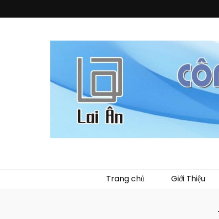
Quà Tặng La
Chuyên thiết kế, sản xuất và cung cấp các vật phẩm khuy
phẩm về nhựa như
Trang chủ
Giới Thiệu