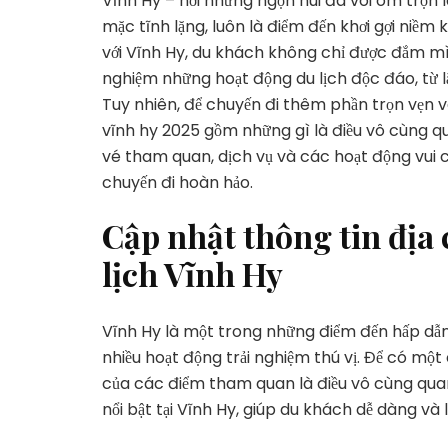
Vĩnh Hy – nơi những ngọn núi đá vôi ôm trọn 
mặc tĩnh lặng, luôn là điểm đến khơi gợi ni
với Vĩnh Hy, du khách không chỉ được đắm mìn
nghiệm những hoạt động du lịch độc đáo, từ 
Tuy nhiên, để chuyến đi thêm phần trọn vẹn và 
vĩnh hy 2025 gồm những gì là điều vô cùng q
vé tham quan, dịch vụ và các hoạt động vui c
chuyến đi hoàn hảo.
Cập nhật thông tin địa 
lịch Vĩnh Hy
Vĩnh Hy là một trong những điểm đến hấp dẫn 
nhiều hoạt động trải nghiệm thú vị. Để có một 
của các điểm tham quan là điều vô cùng quan
nổi bật tại Vĩnh Hy, giúp du khách dễ dàng v