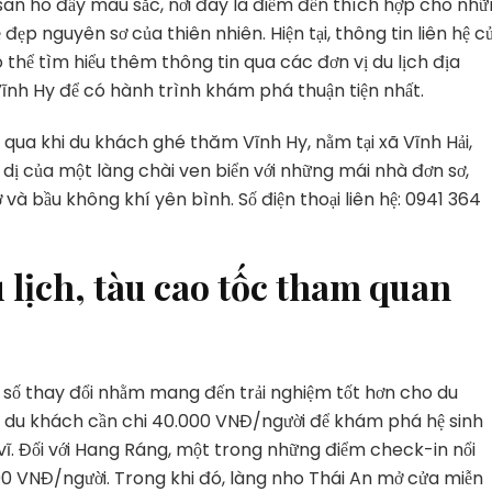
san hô đầy màu sắc, nơi đây là điểm đến thích hợp cho nh
đẹp nguyên sơ của thiên nhiên. Hiện tại, thông tin liên hệ c
thể tìm hiểu thêm thông tin qua các đơn vị du lịch địa
ĩnh Hy để có hành trình khám phá thuận tiện nhất.
 qua khi du khách ghé thăm Vĩnh Hy, nằm tại xã Vĩnh Hải,
dị của một làng chài ven biển với những mái nhà đơn sơ,
à bầu không khí yên bình. Số điện thoại liên hệ: 0941 364
 lịch, tàu cao tốc tham quan
số thay đổi nhằm mang đến trải nghiệm tốt hơn cho du
, du khách cần chi 40.000 VNĐ/người để khám phá hệ sinh
vĩ. Đối với Hang Ráng, một trong những điểm check-in nổi
00 VNĐ/người. Trong khi đó, làng nho Thái An mở cửa miễn