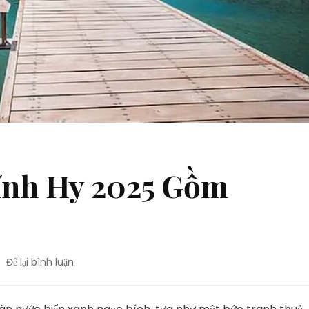
Vĩnh Hy 2025 Gồm
tại
Để lại bình luận
Giá
Vé
Du