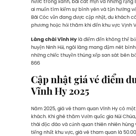
nước trong xanh, bãi cát mịn và những rặng 
ai muốn tìm kiếm sự bình yên và tận hưởng vẻ 
Bãi Cóc vẫn đang được cập nhật, du khách có 
phương hoặc hỏi thăm khi đến khu vực Vịnh V
Làng chài Vĩnh Hy
là điểm đến không thể bỏ
huyện Ninh Hải, ngôi làng mang đậm nét bình 
những chiếc thuyền thúng xếp san sát bên bờ v
866
Cập nhật giá vé điểm du
Vĩnh Hy 2025
Năm 2025, giá vé tham quan Vĩnh Hy có một 
khách. Khi ghé thăm Vườn quốc gia Núi Chúa
thái độc đáo và cảnh quan thiên nhiên hùng 
tiếng nhất khu vực, giá vé tham quan là 50.0