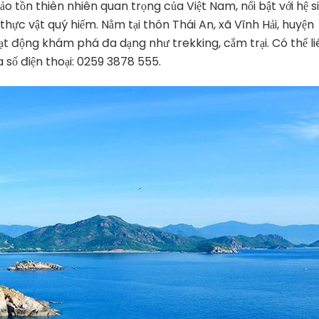
o tồn thiên nhiên quan trọng của Việt Nam, nổi bật với hệ s
thực vật quý hiếm. Nằm tại thôn Thái An, xã Vĩnh Hải, huyện
oạt động khám phá đa dạng như trekking, cắm trại. Có thể li
 số điện thoại: 0259 3878 555.