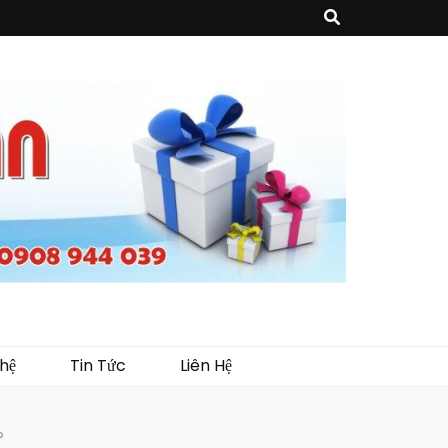
sản phẩm về may mặc như túi vải không dệt, túi xách, ba lô,vali…, các sản
như tủ trưng bày, quầy, kệ, Tray…
hệ
Tin Tức
Liên Hệ
?