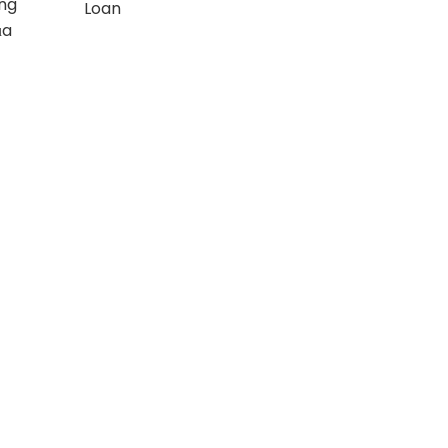
ững
Loan
ủa