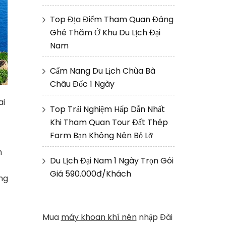
Top Địa Điểm Tham Quan Đáng
Ghé Thăm Ở Khu Du Lịch Đại
Nam
Cẩm Nang Du Lịch Chùa Bà
Châu Đốc 1 Ngày
ai
Top Trải Nghiệm Hấp Dẫn Nhất
Khi Tham Quan Tour Đất Thép
Farm Bạn Không Nên Bỏ Lỡ
h
Du Lịch Đại Nam 1 Ngày Trọn Gói
Giá 590.000đ/Khách
ởng
Mua
máy khoan khí nén
nhập Đài