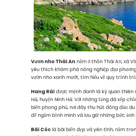
Vườn nho Thái An
nằm ở thôn Thái An, xã Vĩ
yêu thích khám phá nông nghiệp địa phương.
vườn nho xanh mướt, tìm hiểu về quy trình tr
Hang Rái
được mệnh danh là kỳ quan thiên n
Hải, huyện Ninh Hải. Với những tảng đá xếp ch
biển phong phú, nơi đây thu hút đông đảo du
để ngắm bình minh và lưu giữ những bức ảnh ẩ
Bãi Cóc
là bãi biển đẹp và yên tĩnh, nằm tron