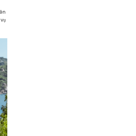
Bên
 vụ