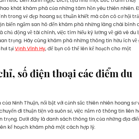
làn nước biển xanh ngọc bích, tựa như một bức tranh thuỷ
Lịch
ềm khao khát khám phá của những tâm hồn yêu thiên nhiên. 
Vĩnh
h trong vẻ đẹp hoang sơ, thuần khiết mà còn có cơ hội trả
Hy
lặn biển ngắm san hô đến khám phá những làng chài bình d
2025
Gồm
chủ động về tài chính, việc tìm hiểu kỹ lưỡng về giá vé du l
Những
uan trọng. Hãy cùng khám phá những thông tin hữu ích về 
Gì?
hơi tại
Vịnh Vĩnh Hy
, để bạn có thể lên kế hoạch cho một
chỉ, số điện thoại các điểm du
của Ninh Thuận, nổi bật với cảnh sắc thiên nhiên hoang sơ 
chuyến đi thuận tiện và suôn sẻ, việc nắm rõ thông tin liên h
 trọng. Dưới đây là danh sách thông tin của những địa đi
à lên kế hoạch khám phá một cách hợp lý.