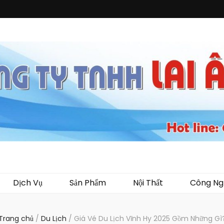
i Ân
ến mại, quà tặng, hàng thủy tinh ngoại nhập, hàng gia dụng ngoại nhập, các 
 áo mưa, túi nhựa, handger…Đặc biệt là các sản phẩm từ MICA, MDF, FORMAT 
Dịch Vụ
Sản Phẩm
Nội Thất
Công Ng
Trang chủ
/
Du Lịch
/
Giá Vé Du Lịch Vĩnh Hy 2025 Gồm Những Gì