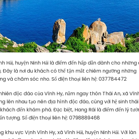
nh Hải, huyện Ninh Hải là điểm đến hấp dẫn dành cho những 
 Đây là nơi du khách có thể tận mắt chiêm ngưỡng những
ồng và chăm sóc nho. Số điện thoại liên hệ: 037784472
hiên độc đáo của Vĩnh Hy, nằm ngay thôn Thái An, xã Vĩn
ồng lên nhau tạo nên địa hình độc đáo, cùng với hệ sinh thái
 khách đến khám phá. Đặc biệt, Hang Rái là điểm đến lý tư
n tượng. Số điện thoại liên hệ: 0798889468
g khu vực Vịnh Vĩnh Hy, xã Vĩnh Hải, huyện Ninh Hải. Với làn