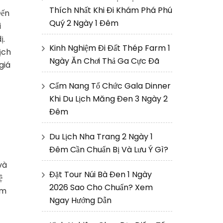
Thích Nhất Khi Đi Khám Phá Phú
Đến
Quý 2 Ngày 1 Đêm
i
ị.
Kinh Nghiệm Đi Đất Thép Farm 1
ịch
Ngày Ăn Chơi Thả Ga Cực Đã
giá
Cẩm Nang Tổ Chức Gala Dinner
Khi Du Lịch Măng Đen 3 Ngày 2
Đêm
Du Lịch Nha Trang 2 Ngày 1
Đêm Cần Chuẩn Bị Và Lưu Ý Gì?
và
Đặt Tour Núi Bà Đen 1 Ngày
ệ
2026 Sao Cho Chuẩn? Xem
ểm
Ngay Hướng Dẫn