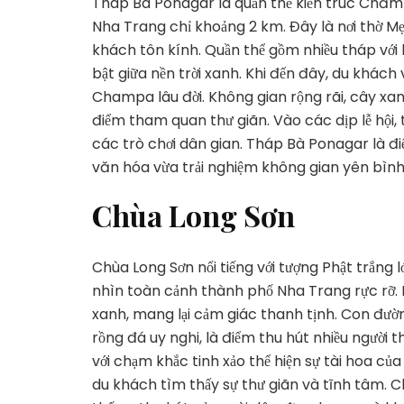
Tháp Bà Ponagar là quần thể kiến trúc Chăm
Nha Trang chỉ khoảng 2 km. Đây là nơi thờ Mẹ
khách tôn kính. Quần thể gồm nhiều tháp với 
bật giữa nền trời xanh. Khi đến đây, du khách
Champa lâu đời. Không gian rộng rãi, cây xa
điểm tham quan thư giãn. Vào các dịp lễ hội, 
các trò chơi dân gian. Tháp Bà Ponagar là 
văn hóa vừa trải nghiệm không gian yên bìn
Chùa Long Sơn
Chùa Long Sơn nổi tiếng với tượng Phật trắng 
nhìn toàn cảnh thành phố Nha Trang rực rỡ. Ng
xanh, mang lại cảm giác thanh tịnh. Con đườ
rồng đá uy nghi, là điểm thu hút nhiều người 
với chạm khắc tinh xảo thể hiện sự tài hoa củ
du khách tìm thấy sự thư giãn và tĩnh tâm. Ch