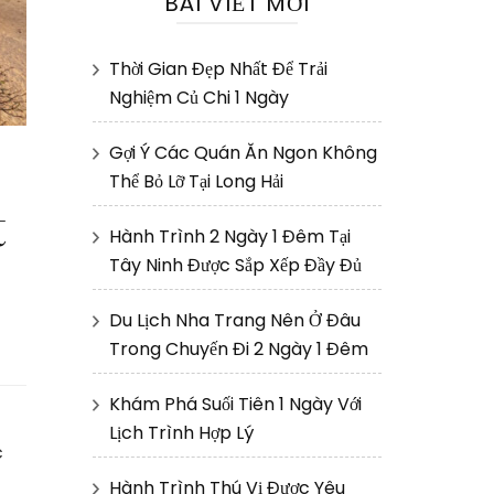
BÀI VIẾT MỚI
Thời Gian Đẹp Nhất Để Trải
Nghiệm Củ Chi 1 Ngày
Gợi Ý Các Quán Ăn Ngon Không
Thể Bỏ Lỡ Tại Long Hải
t
Hành Trình 2 Ngày 1 Đêm Tại
Tây Ninh Được Sắp Xếp Đầy Đủ
Du Lịch Nha Trang Nên Ở Đâu
Trong Chuyến Đi 2 Ngày 1 Đêm
Khám Phá Suối Tiên 1 Ngày Với
Lịch Trình Hợp Lý
c
Hành Trình Thú Vị Được Yêu