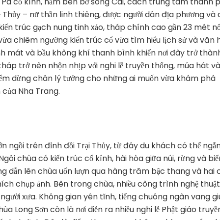
 Pa cổ kính, nằm bên bờ sông Cái, cách trung tâm thành 
 Thủy – nữ thần linh thiêng, được người dân địa phương và 
kiến trúc gạch nung tinh xảo, tháp chính cao gần 23 mét nổ
 vừa chiêm ngưỡng kiến trúc cổ vừa tìm hiểu lịch sử và văn
nh mát và bầu không khí thanh bình khiến nơi đây trở thàn
tháp trở nên nhộn nhịp với nghi lễ truyền thống, múa hát v
điểm dừng chân lý tưởng cho những ai muốn vừa khám phá
h của Nha Trang.
lớn ngồi trên đỉnh đồi Trại Thủy, từ đây du khách có thể ng
ôi chùa có kiến trúc cổ kính, hài hòa giữa núi, rừng và biể
ng dẫn lên chùa uốn lượn qua hàng trăm bậc thang và hai 
thích chụp ảnh. Bên trong chùa, nhiều công trình nghệ thuật
a người xưa. Không gian yên tĩnh, tiếng chuông ngân vang g
ùa Long Sơn còn là nơi diễn ra nhiều nghi lễ Phật giáo truyề