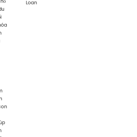
phố
Loan
du
i
 hóa
h
à
ắm
n
con
iúp
n