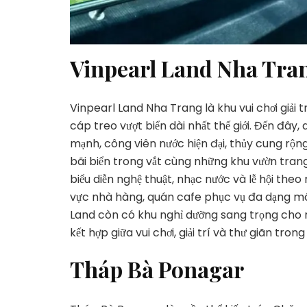
Vinpearl Land Nha Tra
Vinpearl Land Nha Trang là khu vui chơi giải trí
cáp treo vượt biển dài nhất thế giới. Đến đây,
mạnh, công viên nước hiện đại, thủy cung rộn
bãi biển trong vắt cùng những khu vườn trang 
biểu diễn nghệ thuật, nhạc nước và lễ hội theo
vực nhà hàng, quán cafe phục vụ đa dạng mó
Land còn có khu nghỉ dưỡng sang trọng cho nh
kết hợp giữa vui chơi, giải trí và thư giãn tro
Tháp Bà Ponagar