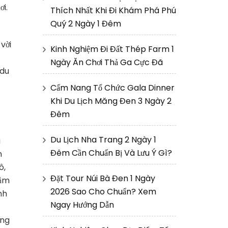
i.
Thích Nhất Khi Đi Khám Phá Phú
Quý 2 Ngày 1 Đêm
vời
Kinh Nghiệm Đi Đất Thép Farm 1
Ngày Ăn Chơi Thả Ga Cực Đã
 du
Cẩm Nang Tổ Chức Gala Dinner
Khi Du Lịch Măng Đen 3 Ngày 2
Đêm
Du Lịch Nha Trang 2 Ngày 1
g
Đêm Cần Chuẩn Bị Và Lưu Ý Gì?
n
ô,
Đặt Tour Núi Bà Đen 1 Ngày
cầm
2026 Sao Cho Chuẩn? Xem
nh
Ngay Hướng Dẫn
ởng