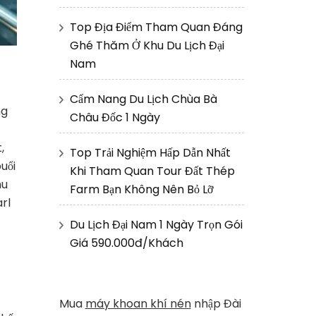
Top Địa Điểm Tham Quan Đáng
Ghé Thăm Ở Khu Du Lịch Đại
Nam
Cẩm Nang Du Lịch Chùa Bà
ng
Châu Đốc 1 Ngày
,
Top Trải Nghiệm Hấp Dẫn Nhất
uổi
Khi Tham Quan Tour Đất Thép
hu
Farm Bạn Không Nên Bỏ Lỡ
rl
Du Lịch Đại Nam 1 Ngày Trọn Gói
Giá 590.000đ/Khách
Mua
máy khoan khí nén
nhập Đài