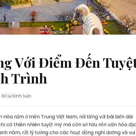
ng Với Điểm Đến Tuyệ
h Trình
tại
Để lại bình luận
Du
Lịch
Nha
Hòa nằm ở miền Trung Việt Nam, nổi tiếng với bãi biển dài
Trang
chỉ có thiên nhiên tuyệt mỹ mà còn sở hữu nền văn hóa đặ
Với
 quanh năm, rất lý tưởng cho các hoạt động nghỉ dưỡng và vui
Điểm