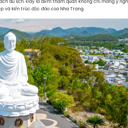
hách du lịch. Đây là điểm tham quan không chỉ mang ý ngh
p và kiến trúc độc đáo của Nha Trang.