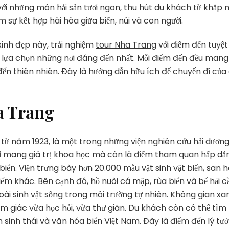
với những món hải sản tươi ngon, thu hút du khách từ khắp nơ
Đến
Tuyệt
m sự kết hợp hài hòa giữa biển, núi và con người.
Vời
Cho
inh đẹp này, trải nghiệm
tour Nha Trang
với điểm đến tuyệt 
Mọi
 lựa chọn những nơi đáng đến nhất. Mỗi điểm đến đều mang
Hành
 đến thiên nhiên. Đây là hướng dẫn hữu ích để chuyến đi của
Trình
a Trang
 từ năm 1923, là một trong những viện nghiên cứu hải dươn
chỉ mang giá trị khoa học mà còn là điểm tham quan hấp dẫ
 biển. Viện trưng bày hơn 20.000 mẫu vật sinh vật biển, san h
 hiếm khác. Bên cạnh đó, hồ nuôi cá mập, rùa biển và bể hải 
loài sinh vật sống trong môi trường tự nhiên. Không gian xa
cảm giác vừa học hỏi, vừa thư giãn. Du khách còn có thể tìm
ồn sinh thái và văn hóa biển Việt Nam. Đây là điểm đến lý tư