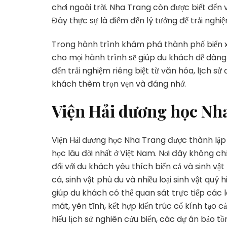
chơi ngoài trời. Nha Trang còn được biết đến 
Đây thực sự là điểm đến lý tưởng để trải nghiệ
Trong hành trình khám phá thành phố biển x
cho mọi hành trình sẽ giúp du khách dễ dàng
đến trải nghiệm riêng biệt từ văn hóa, lịch sử
khách thêm trọn vẹn và đáng nhớ.
Viện Hải dương học Nh
Viện Hải dương học Nha Trang được thành lập
học lâu đời nhất ở Việt Nam. Nơi đây không 
đối với du khách yêu thích biển cả và sinh vật
cá, sinh vật phù du và nhiều loại sinh vật quý
giúp du khách có thể quan sát trực tiếp các 
mát, yên tĩnh, kết hợp kiến trúc cổ kính tạo 
hiểu lịch sử nghiên cứu biển, các dự án bảo t