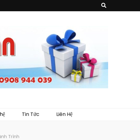
sản phẩm về may mặc như túi vải không dệt, túi xách, ba lô,vali…, các sản
như tủ trưng bày, quầy, kệ, Tray…
hệ
Tin Tức
Liên Hệ
ành Trình