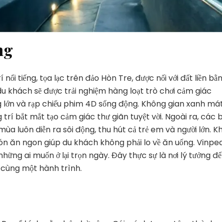
ng
 nổi tiếng, tọa lạc trên đảo Hòn Tre, được nối với đất liền bằ
 du khách sẽ được trải nghiệm hàng loạt trò chơi cảm giác
g lớn và rạp chiếu phim 4D sống động. Không gian xanh mát
trí bắt mắt tạo cảm giác thư giãn tuyệt vời. Ngoài ra, các b
 mùa luôn diễn ra sôi động, thu hút cả trẻ em và người lớn. K
n ăn ngon giúp du khách không phải lo về ăn uống. Vinpea
ững ai muốn ở lại trọn ngày. Đây thực sự là nơi lý tưởng để
ng cùng một hành trình.