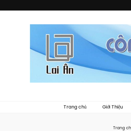
Quà Tặng La
Chuyên thiết kế, sản xuất và cung cấp các vật phẩm khuy
phẩm về nhựa như
Trang chủ
Giới Thiệu
Trang c