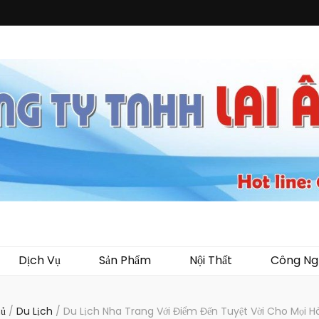
i Ân
ến mại, quà tặng, hàng thủy tinh ngoại nhập, hàng gia dụng ngoại nhập, các 
 áo mưa, túi nhựa, handger…Đặc biệt là các sản phẩm từ MICA, MDF, FORMAT 
Dịch Vụ
Sản Phẩm
Nội Thất
Công Ng
hủ
/
Du Lịch
/
Du Lịch Nha Trang Với Điểm Đến Tuyệt Vời Cho Mọi H