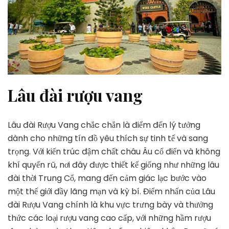
Lâu đài rượu vang
Lâu đài Rượu Vang chắc chắn là điểm đến lý tưởng
dành cho những tín đồ yêu thích sự tinh tế và sang
trọng.
Với kiến trúc đậm chất châu Âu cổ điển và không
khí quyến rũ, nơi đây được thiết kế giống như những lâu
đài thời Trung Cổ, mang đến cảm giác lạc bước vào
một thế giới đầy lãng mạn và kỳ bí. Điểm nhấn của Lâu
đài Rượu Vang chính là khu vực trưng bày và thưởng
thức các loại rượu vang cao cấp, với những hầm rượu