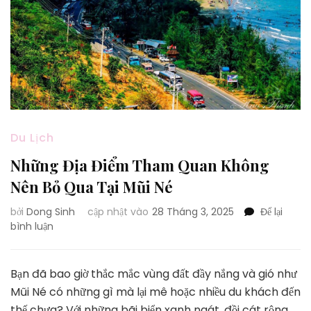
Du Lịch
Những Địa Điểm Tham Quan Không
Nên Bỏ Qua Tại Mũi Né
bởi
Dong Sinh
cập nhật vào
28 Tháng 3, 2025
Để lại
tại
bình luận
Những
Địa
Điểm
Bạn đã bao giờ thắc mắc vùng đất đầy nắng và gió như
Tham
Mũi Né có những gì mà lại mê hoặc nhiều du khách đến
Quan
thế chưa? Với những bãi biển xanh ngát, đồi cát rộng