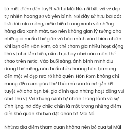
Là một điểm đến tuyệt vời tại Mũi Né, nổi bật với vẻ đẹp
tự nhiên hoang sơ và yên bình. Nơi đây sở hữu bãi cát
trải dài mịn màng, nước biển trong xanh và những
hàng dừa xanh mát, tạo nên không gian lý tưởng cho
những ai muốn thư giãn và hòa mình vào thiên nhiên.
Khi bạn đến Hòn Rơm, có thể tham gia nhiều hoạt động
thú vị như tắm biển, cắm trại, hay chơi các môn thể
thao trên nước. Vào buổi sáng, ánh bình minh dịu
dàng thơ mộng, còn buổi chiều hoàng hôn lại mang
đến một vẻ đẹp rực rỡ khó quên. Hòn Rơm không chỉ
mang đến cảm giác thư thái mà còn là nơi gắn kết
tuyệt vời cho bạn bè, gia đình qua những hoạt động vui
chơi thú vị. Với khung cảnh tự nhiên trong lành và sự
tĩnh lặng, nơi đây chắc chắn là một trong những điểm
đến khó quên khi bạn đặt chân tới Mũi Né.
Những địa điểm tham quan không nên bỏ qua tại Mũi