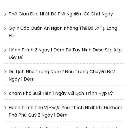
Thời Gian Đẹp Nhất Để Trải Nghiệm Củ Chi 1 Ngày
Gợi Ý Các Quán Ăn Ngon Không Thể Bỏ Lỡ Tại Long
Hải
Hành Trình 2 Ngày 1 Đêm Tại Tây Ninh Được Sắp Xếp
Đầy Đủ
Du Lịch Nha Trang Nên Ở Đâu Trong Chuyến Đi 2
Ngày 1 Đêm
Khám Phá Suối Tiên 1 Ngày Với Lịch Trình Hợp Lý
Hành Trình Thú Vị Được Yêu Thích Nhất Khi Đi Khám
Phá Phú Quý 2 Ngày 1 Đêm