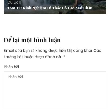
Du Lịch
Tóm Tắt Kinh Nghiệm Đi Thác Gò Lào Mai Châu
Để lại một bình luận
Email của bạn sẽ không được hiển thị công khai.
Các
trường bắt buộc được đánh dấu
*
Phản hồi