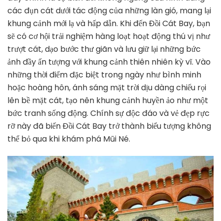
các đụn cát dưới tác động của những làn gió, mang lại
khung cảnh mới lạ và hấp dẫn. Khi đến Đồi Cát Bay, bạn
sẽ có cơ hội trải nghiệm hàng loạt hoạt động thú vị như
trượt cát, dạo bước thư giãn và lưu giữ lại những bức
ảnh đầy ấn tượng với khung cảnh thiên nhiên kỳ vĩ. Vào
những thời điểm đặc biệt trong ngày như bình minh
hoặc hoàng hôn, ánh sáng mặt trời dịu dàng chiếu rọi
lên bề mặt cát, tạo nên khung cảnh huyền ảo như một
bức tranh sống động. Chính sự độc đáo và vẻ đẹp rực
rỡ này đã biến Đồi Cát Bay trở thành biểu tượng không
thể bỏ qua khi khám phá Mũi Né.