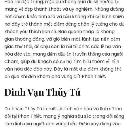
Hòa Lai đặc trưng, mặc dù không quá đồ sộ nhưng lại
mang vẻ đẹp thanh thoát và uy nghiêm. Những đường
nét chạm khắc tinh xảo và bầu không khí cổ kính khiến
nơi đây trở thành một điểm dừng chân lý tưởng cho du
khách yêu thích lịch sử. Bao quanh tháp là không
gian thoáng đãng, với gió biển mát lành tạo nên cảm
giác thư thái, dễ chịu còn là nơi tổ chức các lễ hội văn
hóa đặc sắc, mang đậm dấu ấn truyền thống của người
Chăm, giúp du khách có cơ hội tìm hiểu thêm về nền
văn hóa độc đáo này. Đây là một địa điểm không thể
bỏ qua khi đến khám phá vùng đất Phan Thiết.
Dinh Vạn Thủy Tú
Dinh Vạn Thủy Tú là một di tích văn hóa và lịch sử lâu
đời tại Phan Thiết, mang ý nghĩa sâu sắc trong đời sống
tâm linh của người dân vùng biển. Được xây dựng vào