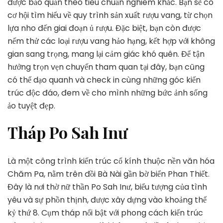
được bảo quản theo tiêu chuẩn nghiêm khắc. Bạn sẽ có
cơ hội tìm hiểu về quy trình sản xuất rượu vang, từ chọn
lựa nho đến giai đoạn ủ rượu. Đặc biệt, bạn còn được
nếm thử các loại rượu vang hảo hạng, kết hợp với không
gian sang trọng, mang lại cảm giác khó quên. Để tận
hưởng trọn vẹn chuyến tham quan tại đây, bạn cũng
có thể dạo quanh và check in cùng những góc kiến
trúc độc đáo, đem về cho mình những bức ảnh sống
ảo tuyệt đẹp.
Tháp Po Sah Inư
Là một công trình kiến trúc cổ kính thuộc nền văn hóa
Chăm Pa, nằm trên đồi Bà Nài gần bờ biển Phan Thiết.
Đây là nơi thờ nữ thần Po Sah Inư, biểu tượng của tình
yêu và sự phồn thịnh, được xây dựng vào khoảng thế
kỷ thứ 8. Cụm tháp nổi bật với phong cách kiến trúc