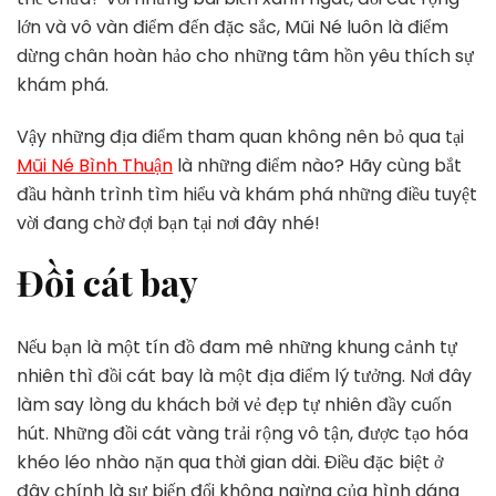
Không
lớn và vô vàn điểm đến đặc sắc, Mũi Né luôn là điểm
Nên
Bỏ
dừng chân hoàn hảo cho những tâm hồn yêu thích sự
Qua
khám phá.
Tại
Mũi
Vậy những địa điểm tham quan không nên bỏ qua tại
Né
Mũi Né Bình Thuận
là những điểm nào? Hãy cùng bắt
đầu hành trình tìm hiểu và khám phá những điều tuyệt
vời đang chờ đợi bạn tại nơi đây nhé!
Đồi cát bay
Nếu bạn là một tín đồ đam mê những khung cảnh tự
nhiên thì đồi cát bay là một địa điểm lý tưởng. Nơi đây
làm say lòng du khách bởi vẻ đẹp tự nhiên đầy cuốn
hút. Những đồi cát vàng trải rộng vô tận, được tạo hóa
khéo léo nhào nặn qua thời gian dài. Điều đặc biệt ở
đây chính là sự biến đổi không ngừng của hình dáng