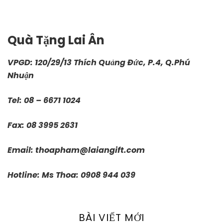
Quà Tặng Lai Ân
VPGD: 120/29/13 Thích Quảng Đức, P.4, Q.Phú
Nhuận
Tel: 08 – 6671 1024
Fax: 08 3995 2631
Email:
thoapham@laiangift.com
Hotline: Ms Thoa: 0908 944 039
BÀI VIẾT MỚI