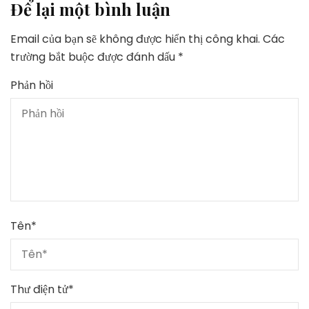
Để lại một bình luận
Email của bạn sẽ không được hiển thị công khai.
Các
trường bắt buộc được đánh dấu
*
Phản hồi
Tên
*
Thư điện tử
*