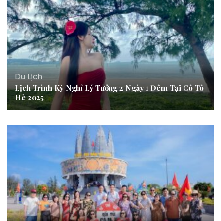
Du Lịch
Lịch Trình Kỳ Nghỉ Lý Tưởng 2 Ngày 1 Đêm Tại Cô Tô
Hè 2025