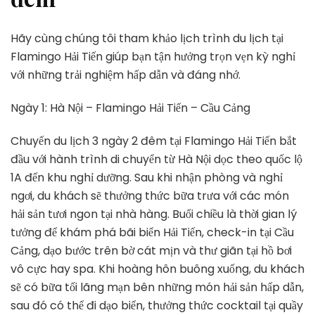
Hãy cùng chúng tôi tham khảo lịch trình du lịch tại
Flamingo Hải Tiến giúp bạn tận hưởng trọn vẹn kỳ nghỉ
với những trải nghiệm hấp dẫn và đáng nhớ.
Ngày 1:
Hà Nội – Flamingo Hải Tiến – Cầu Cảng
Chuyến du lịch 3 ngày 2 đêm tại Flamingo Hải Tiến bắt
đầu với hành trình di chuyển từ Hà Nội dọc theo quốc lộ
1A đến khu nghỉ dưỡng. Sau khi nhận phòng và nghỉ
ngơi, du khách sẽ thưởng thức bữa trưa với các món
hải sản tươi ngon tại nhà hàng. Buổi chiều là thời gian lý
tưởng để khám phá bãi biển Hải Tiến, check-in tại Cầu
Cảng, dạo bước trên bờ cát mịn và thư giãn tại hồ bơi
vô cực hay spa. Khi hoàng hôn buông xuống, du khách
sẽ có bữa tối lãng mạn bên những món hải sản hấp dẫn,
sau đó có thể đi dạo biển, thưởng thức cocktail tại quầy