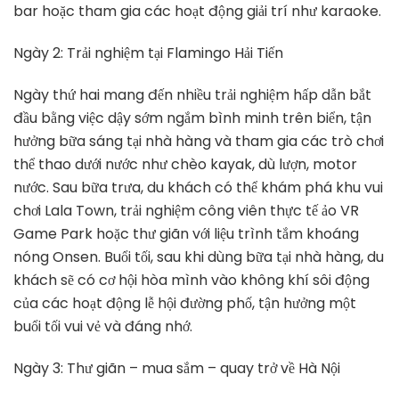
bar hoặc tham gia các hoạt động giải trí như karaoke.
Ngày 2: Trải nghiệm tại Flamingo Hải Tiến
Ngày thứ hai mang đến nhiều trải nghiệm hấp dẫn bắt
đầu bằng việc dậy sớm ngắm bình minh trên biển, tận
hưởng bữa sáng tại nhà hàng và tham gia các trò chơi
thể thao dưới nước như chèo kayak, dù lượn, motor
nước. Sau bữa trưa, du khách có thể khám phá khu vui
chơi Lala Town, trải nghiệm công viên thực tế ảo VR
Game Park hoặc thư giãn với liệu trình tắm khoáng
nóng Onsen. Buổi tối, sau khi dùng bữa tại nhà hàng, du
khách sẽ có cơ hội hòa mình vào không khí sôi động
của các hoạt động lễ hội đường phố, tận hưởng một
buổi tối vui vẻ và đáng nhớ.
Ngày 3: Thư giãn – mua sắm – quay trở về Hà Nội