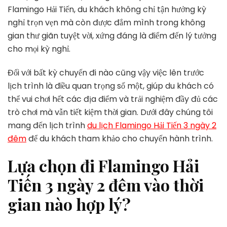
Flamingo Hải Tiến, du khách không chỉ tận hưởng kỳ
nghỉ trọn vẹn mà còn được đắm mình trong không
gian thư giãn tuyệt vời, xứng đáng là điểm đến lý tưởng
cho mọi kỳ nghỉ.
Đối với bất kỳ chuyến đi nào cũng vậy việc lên trước
lịch trình là điều quan trọng số một, giúp du khách có
thể vui chơi hết các địa điểm và trải nghiệm đầy đủ các
trò chơi mà vẫn tiết kiệm thời gian. Dưới đây chúng tôi
mang đến lịch trình
du lịch Flamingo Hải Tiến 3 ngày 2
đêm
để du khách tham khảo cho chuyến hành trình.
Lựa chọn đi Flamingo Hải
Tiến 3 ngày 2 đêm vào thời
gian nào hợp lý?