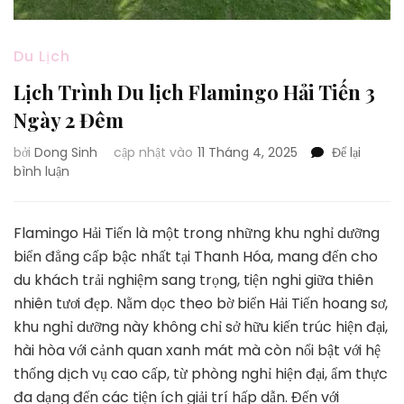
Du Lịch
Lịch Trình Du lịch Flamingo Hải Tiến 3
Ngày 2 Đêm
bởi
Dong Sinh
cập nhật vào
11 Tháng 4, 2025
Để lại
tại
bình luận
Lịch
Trình
Du
Flamingo Hải Tiến là một trong những khu nghỉ dưỡng
lịch
biển đẳng cấp bậc nhất tại Thanh Hóa, mang đến cho
Flamingo
du khách trải nghiệm sang trọng, tiện nghi giữa thiên
Hải
nhiên tươi đẹp. Nằm dọc theo bờ biển Hải Tiến hoang sơ,
Tiến 3
Ngày
khu nghỉ dưỡng này không chỉ sở hữu kiến trúc hiện đại,
2
hài hòa với cảnh quan xanh mát mà còn nổi bật với hệ
Đêm
thống dịch vụ cao cấp, từ phòng nghỉ hiện đại, ẩm thực
đa dạng đến các tiện ích giải trí hấp dẫn. Đến với