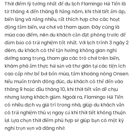
Thời điểm lý tưởng nhất để du lịch Flamingo Hải Tiến là
từ tháng 4 đến tháng 8 hằng năm, khi thời tiết ấm áp,
biển lặng và nắng nhiều, rất thích hợp cho các hoạt
động tắm biển, vui chơi và tham quan. Đây cũng là
mùa cao điểm, nên du khách cần đặt phòng trước để
đảm bảo có trải nghiệm tốt nhất. Với lịch trình 3 ngày 2
đêm, du khách có thể tận hưởng không gian nghỉ
dưỡng sang trọng, tham gia các trò chơi trên biển,
khám phá ẩm thực hải sản và thư giãn tại các tiện ích
cao cấp như bể bơi bốn mùa, tắm khoáng nóng Onsen.
Nếu muốn tránh đông đúc, du khách có thể đến vào
tháng 9 hoặc đầu tháng 10, khi thời tiết vẫn dễ chịu
nhưng lượng khách giảm. Ngoài ra, Flamingo Hải Tiến
có nhiều dịch vụ giải trí trong nhà, giúp du khách vẫn
có trải nghiệm thú vị ngay cả khi thời tiết không thuận
lợi. Lựa chọn thời điểm phù hợp sẽ giúp bạn có một kỳ
nghỉ trọn vẹn và đáng nhớ.