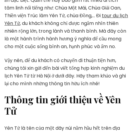
ấn đặc biệt. Quần thể này bao gồm rất nhiều di tích
từ
Hà
tâm linh nổi tiếng như: Chùa Một Mái, Chùa Giải Oan,
Nội
Thiền viện Trúc lâm Yên Tử, chùa Đồng,… Đi
tour du lịch
Yên Tử
, du khách không chỉ được ngắm nhìn thiên
nhiên rộng lớn, trong lành và thanh bình. Mà đây còn
là một hành trình hành hương ý nghĩa để cầu mong
cho một cuộc sống bình an, hạnh phúc và ấm no.
Vậy nên, để du khách có chuyến đi thuận tiện hơn,
chúng tôi xin gửi đến bài viết tổng hợp kinh nghiệm du
lịch Yên Tử từ Hà Nội ở dưới đây. Hãy tham khảo và ghi
lại cho mình những thông tin hữu ích nhé!
Thông tin giới thiệu về Yên
Tử
Yên Tử là tên của một dãy núi nằm hầu hết trên địa