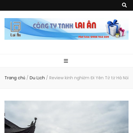
Quà Tặng Lai
Chuyên thiết kế, sản xuất và cung cấp các vật phẩm khuyến mại, quà
tặng, hàng thủy tinh ngoại nhập, hàng gia dụng ngoại nhập, các sản
phẩm về may mặc như túi vải không dệt, túi xách, ba lô,vali…, các sản
phẩm về nhựa như áo mưa, túi nhựa, handger…Đặc biệt là các sản phẩm
Ân
từ MICA, MDF, FORMAT như tủ trưng bày, quầy, kệ, Tray…
Trang chủ
/
Du Lịch
/
Review kinh nghiệm Đi Yên Tử từ Hà Nội