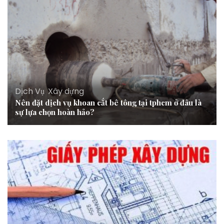
Dịch Vụ
,
Xây dựng
Nên đặt dịch vụ khoan cắt bê tông tại tphcm ở đâu là
sự lựa chọn hoàn hảo?