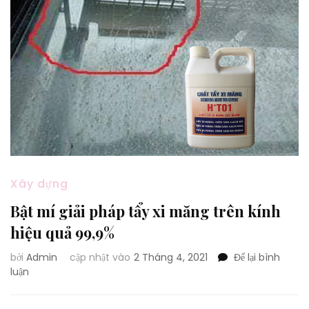
Xây dựng
Bật mí giải pháp tẩy xi măng trên kính
hiệu quả 99,9%
bởi
Admin
cập nhật vào
2 Tháng 4, 2021
Để lại bình
tại
luận
Bật
mí