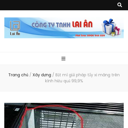
Quà Tặng Lai
Chuyên thiết kế, sản xuất và cung cấp các vật phẩm khuyến mại, quà
tặng, hàng thủy tinh ngoại nhập, hàng gia dụng ngoại nhập, các sản
phẩm về may mặc như túi vải không dệt, túi xách, ba lô,vali…, các sản
phẩm về nhựa như áo mưa, túi nhựa, handger…Đặc biệt là các sản phẩm
Ân
từ MICA, MDF, FORMAT như tủ trưng bày, quầy, kệ, Tray…
Trang chủ
/
Xây dựng
/
Bật mí giải pháp tẩy xi măng trên
kính hiệu quả 99,9%