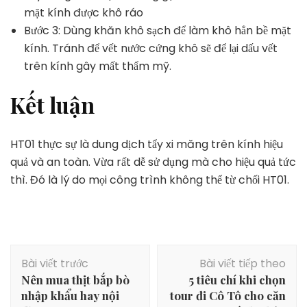
mặt kính được khô ráo
Bước 3: Dùng khăn khô sạch để làm khô hẳn bề mặt
kính. Tránh để vết nước cứng khô sẽ để lại dấu vết
trên kính gây mất thẩm mỹ.
Kết luận
HT01 thực sự là dung dịch tẩy xi măng trên kính hiệu
quả và an toàn. Vừa rất dễ sử dụng mà cho hiệu quả tức
thì. Đó là lý do mọi công trình không thể từ chối HT01.
Điều
Bài viết trước
Bài viết tiếp theo
hướng
Nên mua thịt bắp bò
5 tiêu chí khi chọn
bài
nhập khẩu hay nội
tour đi Cô Tô cho căn
viết