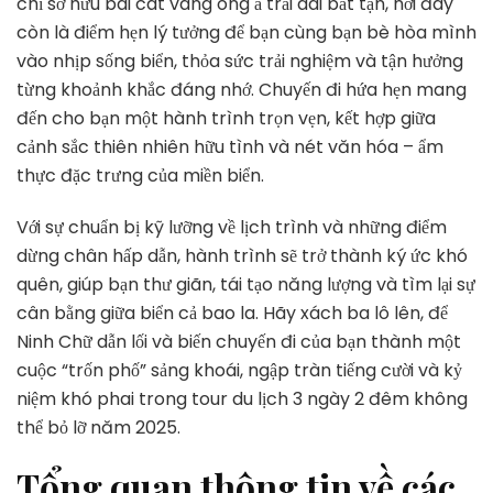
chỉ sở hữu bãi cát vàng óng ả trải dài bất tận, nơi đây
Chữ
còn là điểm hẹn lý tưởng để bạn cùng bạn bè hòa mình
3
Ngày
vào nhịp sống biển, thỏa sức trải nghiệm và tận hưởng
2
từng khoảnh khắc đáng nhớ. Chuyến đi hứa hẹn mang
Đêm
đến cho bạn một hành trình trọn vẹn, kết hợp giữa
Không
cảnh sắc thiên nhiên hữu tình và nét văn hóa – ẩm
Thể
Bỏ
thực đặc trưng của miền biển.
Lỡ
năm
Với sự chuẩn bị kỹ lưỡng về lịch trình và những điểm
2025
dừng chân hấp dẫn, hành trình sẽ trở thành ký ức khó
quên, giúp bạn thư giãn, tái tạo năng lượng và tìm lại sự
cân bằng giữa biển cả bao la. Hãy xách ba lô lên, để
Ninh Chữ dẫn lối và biến chuyến đi của bạn thành một
cuộc “trốn phố” sảng khoái, ngập tràn tiếng cười và kỷ
niệm khó phai trong tour du lịch 3 ngày 2 đêm không
thể bỏ lỡ năm 2025.
Tổng quan thông tin về các