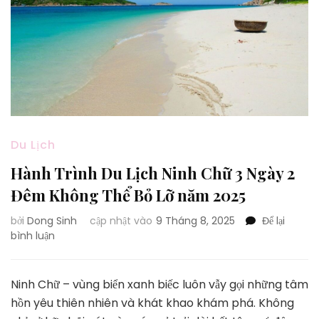
Du Lịch
Hành Trình Du Lịch Ninh Chữ 3 Ngày 2
Đêm Không Thể Bỏ Lỡ năm 2025
bởi
Dong Sinh
cập nhật vào
9 Tháng 8, 2025
Để lại
tại
bình luận
Hành
Trình
Du
Ninh Chữ – vùng biển xanh biếc luôn vẫy gọi những tâm
Lịch
hồn yêu thiên nhiên và khát khao khám phá. Không
Ninh