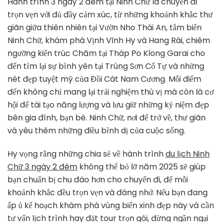
Hành trình 3 ngày 2 đêm tại Ninh Chữ là chuyến đi
trọn vẹn với đủ đầy cảm xúc, từ những khoảnh khắc thư
giãn giữa thiên nhiên tại Vườn Nho Thái An, tắm biển
Ninh Chữ, khám phá Vịnh Vĩnh Hy và Hang Rái, chiêm
ngưỡng kiến trúc Chăm tại Tháp Po Klong Garai cho
đến tìm lại sự bình yên tại Trùng Sơn Cổ Tự và những
nét đẹp tuyệt mỹ của Đồi Cát Nam Cương. Mỗi điểm
đến không chỉ mang lại trải nghiệm thú vị mà còn là cơ
hội để tái tạo năng lượng và lưu giữ những kỷ niệm đẹp
bên gia đình, bạn bè. Ninh Chữ, nơi để trở về, thư giãn
và yêu thêm những điều bình dị của cuộc sống.
Hy vọng rằng những chia sẻ về hành trình
du lịch Ninh
Chữ 3 ngày 2 đêm
không thể bỏ lỡ năm 2025 sẽ giúp
bạn chuẩn bị chu đáo hơn cho chuyến đi, để mỗi
khoảnh khắc đều trọn vẹn và đáng nhớ. Nếu bạn đang
ấp ủ kế hoạch khám phá vùng biển xinh đẹp này và cần
tư vấn lịch trình hay đặt tour trọn gói, đừng ngần ngại