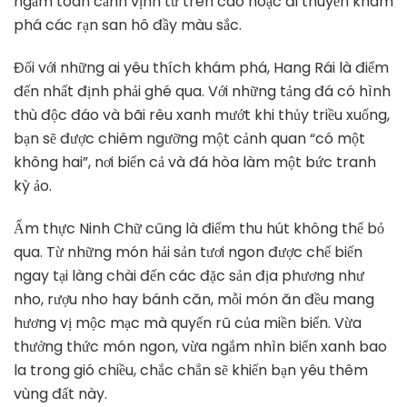
ngắm toàn cảnh vịnh từ trên cao hoặc đi thuyền khám
phá các rạn san hô đầy màu sắc.
Đối với những ai yêu thích khám phá, Hang Rái là điểm
đến nhất định phải ghé qua. Với những tảng đá có hình
thù độc đáo và bãi rêu xanh mướt khi thủy triều xuống,
bạn sẽ được chiêm ngưỡng một cảnh quan “có một
không hai”, nơi biển cả và đá hòa làm một bức tranh
kỳ ảo.
Ẩm thực Ninh Chữ cũng là điểm thu hút không thể bỏ
qua. Từ những món hải sản tươi ngon được chế biến
ngay tại làng chài đến các đặc sản địa phương như
nho, rượu nho hay bánh căn, mỗi món ăn đều mang
hương vị mộc mạc mà quyến rũ của miền biển. Vừa
thưởng thức món ngon, vừa ngắm nhìn biển xanh bao
la trong gió chiều, chắc chắn sẽ khiến bạn yêu thêm
vùng đất này.