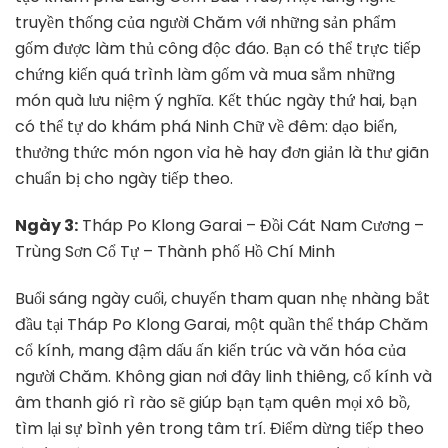
truyền thống của người Chăm với những sản phẩm
gốm được làm thủ công độc đáo. Bạn có thể trực tiếp
chứng kiến quá trình làm gốm và mua sắm những
món quà lưu niệm ý nghĩa. Kết thúc ngày thứ hai, bạn
có thể tự do khám phá Ninh Chữ về đêm: dạo biển,
thưởng thức món ngon vỉa hè hay đơn giản là thư giãn
chuẩn bị cho ngày tiếp theo.
Ngày 3:
Tháp Po Klong Garai – Đồi Cát Nam Cương –
Trùng Sơn Cổ Tự – Thành phố Hồ Chí Minh
Buổi sáng ngày cuối, chuyến tham quan nhẹ nhàng bắt
đầu tại Tháp Po Klong Garai, một quần thể tháp Chăm
cổ kính, mang đậm dấu ấn kiến trúc và văn hóa của
người Chăm. Không gian nơi đây linh thiêng, cổ kính và
âm thanh gió rì rào sẽ giúp bạn tạm quên mọi xô bồ,
tìm lại sự bình yên trong tâm trí. Điểm dừng tiếp theo