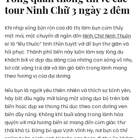
tour Ninh Chữ 3 ngày 2 đêm
Khi nhịp sống bận rộn của đô thị làm bạn cảm thấy
mệt mỏi, một chuyến đi ngắn đến
Ninh Chữ Ninh Thuận
sẽ là “liều thuốc” tinh thần tuyệt vời để bạn thư giãn và
hồi phục. Thành phố biển này luôn làm say lòng du
khách bởi vẻ đẹp dịu dàng của những con sóng vỗ nhẹ,
bờ cát vàng trải dài và làn gió biển trong lành mang
theo hương vị của đại dương.
Nếu bạn là người yêu thiên nhiên và thích sự bình yên,
hãy bắt đầu ngày mới bằng một vòng dạo bộ trên bãi
biển hoặc đạp xe thong thả dọc theo con đường ven
biển đầy nắng. Không khí buổi sáng trong lành hòa
quyện với mùi hương biển sẽ mang đến cảm giác thư
thái khó tả. Đừng bỏ qua Vịnh Vĩnh Hy, nơi bạn có thể