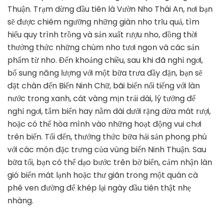
Thuận. Trạm dừng đầu tiên là Vườn Nho Thái An, nơi bạn
sẽ được chiêm ngưỡng những giàn nho trĩu quả, tìm
hiểu quy trình trồng và sản xuất rượu nho, đồng thời
thưởng thức những chùm nho tươi ngon và các sản
phẩm từ nho. Đến khoảng chiều, sau khi đã nghỉ ngơi,
bổ sung năng lượng với một bữa trưa đầy đặn, bạn sẽ
đặt chân đến Biển Ninh Chữ, bãi biển nổi tiếng với làn
nước trong xanh, cát vàng mịn trải dài, lý tưởng để
nghỉ ngơi, tắm biển hay nằm dài dưới rặng dừa mát rượi,
hoặc có thể hòa mình vào những hoạt động vui chơi
trên biển. Tối đến, thưởng thức bữa hải sản phong phú
với các món đặc trưng của vùng biển Ninh Thuận. Sau
bữa tối, bạn có thể dạo bước trên bờ biển, cảm nhận làn
gió biển mát lạnh hoặc thư giãn trong một quán cà
phê ven đường để khép lại ngày đầu tiên thật nhẹ
nhàng.