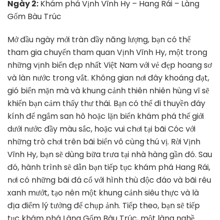
Ngày 2:
Khám phá Vịnh Vĩnh Hy – Hang Rái – Làng
Gốm Bàu Trúc
Mở đầu ngày mới tràn đầy năng lượng, bạn có thể
tham gia chuyến tham quan Vịnh Vĩnh Hy, một trong
những vịnh biển đẹp nhất Việt Nam với vẻ đẹp hoang sơ
và làn nước trong vắt. Không gian nơi đây khoáng đạt,
gió biển mặn mà và khung cảnh thiên nhiên hùng vĩ sẽ
khiến bạn cảm thấy thư thái. Bạn có thể đi thuyền đáy
kính để ngắm san hô hoặc lặn biển khám phá thế giới
dưới nước đầy màu sắc, hoặc vui chơi tại bãi Cóc với
những trò chơi trên bãi biển vô cùng thú vị. Rời Vịnh
Vĩnh Hy, bạn sẽ dùng bữa trưa tại nhà hàng gần đó. Sau
đó, hành trình sẽ dẫn bạn tiếp tục khám phá Hang Rái,
nơi có những bãi đá cổ với hình thù độc đáo và bãi rêu
xanh mướt, tạo nên một khung cảnh siêu thực và là
địa điểm lý tưởng để chụp ảnh. Tiếp theo, bạn sẽ tiếp
tục khám phá Làng Gốm Bàu Trúc, một làng nghề