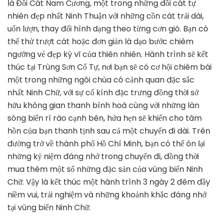
là Đồi Cát Nam Cương, một trong những đồi cát tự
nhiên đẹp nhất Ninh Thuận với những cồn cát trải dài,
uốn lượn, thay đổi hình dạng theo từng cơn gió. Bạn có
thể thử trượt cát hoặc đơn giản là dạo bước chiêm
ngưỡng vẻ đẹp kỳ vĩ của thiên nhiên. Hành trình sẽ kết
thúc tại Trùng Sơn Cổ Tự, nơi bạn sẽ có cơ hội chiêm bái
một trong những ngôi chùa có cảnh quan đặc sắc
nhất Ninh Chữ, với sự cổ kính đặc trưng đồng thời sở
hữu không gian thanh bình hoà cùng với những làn
sóng biển rì rào cạnh bên, hứa hẹn sẽ khiến cho tâm
hồn của bạn thanh tịnh sau cả một chuyến đi dài. Trên
đường trở về thành phố Hồ Chí Minh, bạn có thể ôn lại
những kỷ niệm đáng nhớ trong chuyến đi, đồng thời
mua thêm một số những đặc sản của vùng biển Ninh
Chữ. Vậy là kết thúc một hành trình 3 ngày 2 đêm đầy
niềm vui, trải nghiệm và những khoảnh khắc đáng nhớ
tại vùng biển Ninh Chữ.