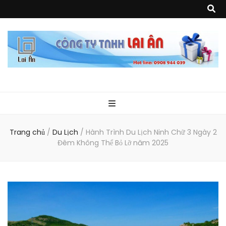
Quà Tặng Lai
Chuyên thiết kế, sản xuất và cung cấp các vật phẩm khuyến mại, quà
tặng, hàng thủy tinh ngoại nhập, hàng gia dụng ngoại nhập, các sản
phẩm về may mặc như túi vải không dệt, túi xách, ba lô,vali…, các sản
phẩm về nhựa như áo mưa, túi nhựa, handger…Đặc biệt là các sản phẩm
Ân
từ MICA, MDF, FORMAT như tủ trưng bày, quầy, kệ, Tray…
Trang chủ
/
Du Lịch
/
Hành Trình Du Lịch Ninh Chữ 3 Ngày 2
Đêm Không Thể Bỏ Lỡ năm 2025