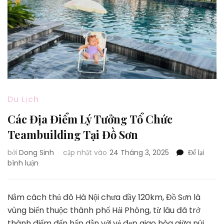
Du Lịch
Các Địa Điểm Lý Tưởng Tổ Chức
Teambuilding Tại Đồ Sơn
bởi
Dong Sinh
cập nhật vào
24 Tháng 3, 2025
Để lại
tại
bình luận
Các
Địa
Điểm
Nằm cách thủ đô Hà Nội chưa đầy 120km, Đồ Sơn là
Lý
vùng biển thuộc thành phố Hải Phòng, từ lâu đã trở
Tưởng
thành điểm đến hấp dẫn với vẻ đẹp giao hòa giữa núi