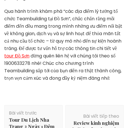
Qua hành trình khám phá “các địa điểm lý tưởng tổ
chức Teambuilding tại Đồ Sơn”, chắc chắn rằng mỗi
điểm đến đều mang trong mình những ưu điểm nổi bật
về không gian, dịch vụ và sự linh hoạt để thỏa mãn tất
cả nhu cầu tổ chức – từ quy mô nhỏ đến sự kiện hoành
tráng. Để được tư vấn hỗ trợ các thông tin chi tiết về
tour Đồ Sơn
đừng quên liên hệ với chúng tôi theo số
1900633278 nhé! Chúc cho chương trình
Teambuilding sắp tới của bạn diễn ra thật thành công,
trọn vẹn cảm xúc và đong đầy kỷ niệm đáng nhớ.
Điều
Bài viết trước
hướng
Bài viết tiếp theo
Tour Du Lịch Nha
bài
Review kinh nghiệm
Trang 2 Ngày 1 Đêm