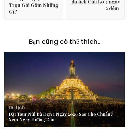
viết
du lịch Cửa Lò 3 ngày
Trọn Gói Gồm Những
2 đêm
Gì?
Bạn cũng có thể thích..
Du Lịch
Đặt Tour Núi Bà Đen 1 Ngày 2026 Sao Cho Chuẩn?
Xem Ngay Hướng Dẫn