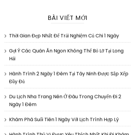
BÀI VIẾT MỚI
Thời Gian Đẹp Nhất Để Trải Nghiệm Củ Chi 1 Ngày
Gợi Ý Các Quán Ăn Ngon Không Thể Bỏ Lỡ Tại Long
Hải
Hành Trình 2 Ngày 1 Đêm Tại Tây Ninh Được Sắp Xếp
Đầy Đủ
Du Lịch Nha Trang Nên Ở Đâu Trong Chuyến Đi 2
Ngày 1 Đêm
Khám Phá Suối Tiên 1 Ngày Với Lịch Trình Hợp Lý
Hành Trình Thú Vị Được Yêu Thích Nhất Khi Đi Khám