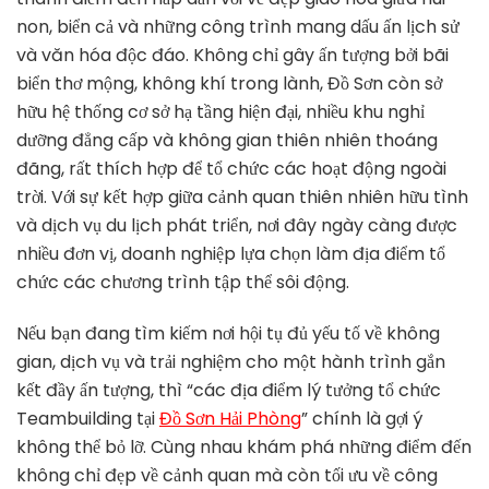
Tổ
non, biển cả và những công trình mang dấu ấn lịch sử
Chức
Teambuilding
và văn hóa độc đáo. Không chỉ gây ấn tượng bởi bãi
Tại
biển thơ mộng, không khí trong lành, Đồ Sơn còn sở
Đồ
hữu hệ thống cơ sở hạ tầng hiện đại, nhiều khu nghỉ
Sơn
dưỡng đẳng cấp và không gian thiên nhiên thoáng
đãng, rất thích hợp để tổ chức các hoạt động ngoài
trời. Với sự kết hợp giữa cảnh quan thiên nhiên hữu tình
và dịch vụ du lịch phát triển, nơi đây ngày càng được
nhiều đơn vị, doanh nghiệp lựa chọn làm địa điểm tổ
chức các chương trình tập thể sôi động.
Nếu bạn đang tìm kiếm nơi hội tụ đủ yếu tố về không
gian, dịch vụ và trải nghiệm cho một hành trình gắn
kết đầy ấn tượng, thì “các địa điểm lý tưởng tổ chức
Teambuilding tại
Đồ Sơn Hải Phòng
” chính là gợi ý
không thể bỏ lỡ. Cùng nhau khám phá những điểm đến
không chỉ đẹp về cảnh quan mà còn tối ưu về công