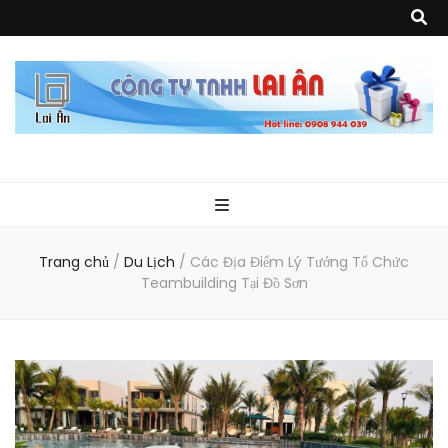
Quà Tặng Lai
Chuyên thiết kế, sản xuất và cung cấp các vật phẩm khuyến mại, quà
tặng, hàng thủy tinh ngoại nhập, hàng gia dụng ngoại nhập, các sản
phẩm về may mặc như túi vải không dệt, túi xách, ba lô,vali…, các sản
phẩm về nhựa như áo mưa, túi nhựa, handger…Đặc biệt là các sản phẩm
Ân
từ MICA, MDF, FORMAT như tủ trưng bày, quầy, kệ, Tray…
Trang chủ
/
Du Lịch
/
Các Địa Điểm Lý Tưởng Tổ Chức
Teambuilding Tại Đồ Sơn