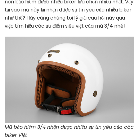
nón bảo hiểm được nhiều biker lựa chọn nhiều nhất. Vậy
điểm
tại sao mũ này lại nhận được sự tin yêu của nhiều biker
siêu
như thế? Hãy cùng chúng tôi lý giải câu hỏi này qua
việt
của
việc tìm hiểu các ưu điểm siêu việt của mũ 3/4 nhé!
Mũ
bảo
hiểm
3/4
Mũ bảo hiểm 3/4 nhận được nhiều sự tin yêu của các
biker Việt