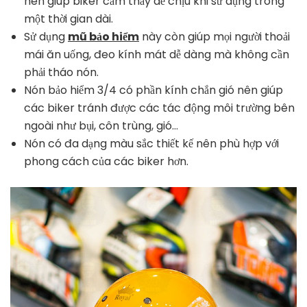
nên giúp biker cảm thấy dễ chịu khi sử dụng trong
một thời gian dài.
Sử dụng
mũ bảo hiểm
này còn giúp mọi người thoải
mái ăn uống, đeo kính mát dễ dàng mà không cần
phải tháo nón.
Nón bảo hiểm 3/4 có phần kính chắn gió nên giúp
các biker tránh được các tác động môi trường bên
ngoài như bụi, côn trùng, gió…
Nón có đa dạng màu sắc thiết kế nên phù hợp với
phong cách của các biker hơn.