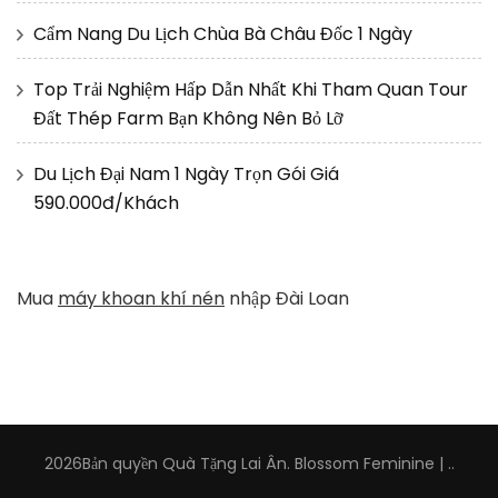
Cẩm Nang Du Lịch Chùa Bà Châu Đốc 1 Ngày
Top Trải Nghiệm Hấp Dẫn Nhất Khi Tham Quan Tour
Đất Thép Farm Bạn Không Nên Bỏ Lỡ
Du Lịch Đại Nam 1 Ngày Trọn Gói Giá
590.000đ/Khách
Mua
máy khoan khí nén
nhập Đài Loan
2026Bản quyền
Quà Tặng Lai Ân
.
Blossom Feminine |
.
.