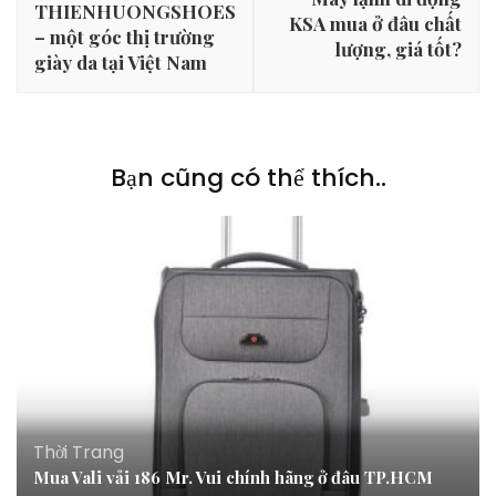
THIENHUONGSHOES
viết
KSA mua ở đâu chất
– một góc thị trường
lượng, giá tốt?
giày da tại Việt Nam
Bạn cũng có thể thích..
Thời Trang
Mua Vali vải 186 Mr. Vui chính hãng ở đâu TP.HCM