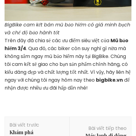
BigBike cam kết bán mũ bảo hiểm có giá minh bạch
và chế độ bảo hành tốt
Trên đây đã chia sẻ các ưu điểm siêu việt của
Mũ bảo
hiểm 3/4
. Qua đó, các biker còn suy nghĩ gì nữa mà
không sắm ngay mũ bảo hiểm này tại BigBike. Chúng
tôi cam kết sẽ giao cho bạn sản phẩm chính hãng, có
kiểu dáng đẹp và chất lượng tốt nhất. Vì vậy, hãy liên hệ
ngay với chúng tôi ngay hôm nay theo
bigbike.vn
để
nhận được nhiều ưu đãi hấp dẫn nhé!
Điều
Bài viết trước
hướng
Bài viết tiếp theo
Khám phá
bài
Máy lạnh di động