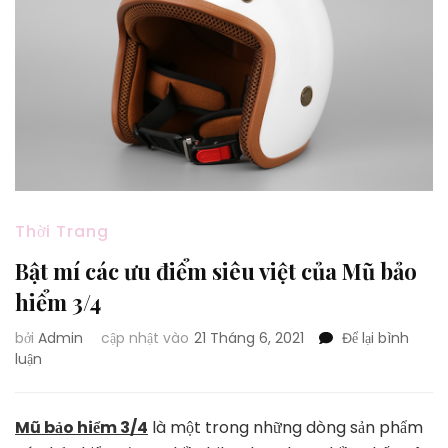
Thời Trang
Bật mí các ưu điểm siêu việt của Mũ bảo
hiểm 3/4
bởi
Admin
cập nhật vào
21 Tháng 6, 2021
Để lại bình
tại
luận
Bật
mí
các
Mũ bảo hiểm 3/4
là một trong những dòng sản phẩm
ưu