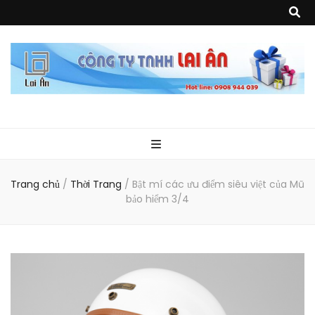
Quà Tặng Lai
Chuyên thiết kế, sản xuất và cung cấp các vật phẩm khuyến mại, quà
tặng, hàng thủy tinh ngoại nhập, hàng gia dụng ngoại nhập, các sản
phẩm về may mặc như túi vải không dệt, túi xách, ba lô,vali…, các sản
phẩm về nhựa như áo mưa, túi nhựa, handger…Đặc biệt là các sản phẩm
Ân
từ MICA, MDF, FORMAT như tủ trưng bày, quầy, kệ, Tray…
Trang chủ
/
Thời Trang
/
Bật mí các ưu điểm siêu việt của Mũ
bảo hiểm 3/4