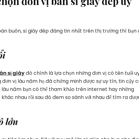
chọn đơn vị bán sỉ giày dép uy
án buôn, sỉ giày dép đáng tin nhất trên thị trường thì bạn
ổi
án sỉ giày
đó chính là lựa chọn những đơn vị có tên tuổi u
 đơn vị lâu năm họ đã chứng minh được sự uy tín, tin cậy 
o lâu năm bạn có thể tham khảo trên internet hay những
ị khác nhau rồi sau đó đem so sánh với nhau để tìm ra đượ
ô lớn