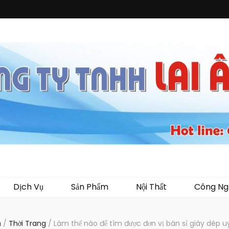
i Ân
ến mại, quà tặng, hàng thủy tinh ngoại nhập, hàng gia dụng ngoại nhập, các 
 áo mưa, túi nhựa, handger…Đặc biệt là các sản phẩm từ MICA, MDF, FORMAT 
Dịch Vụ
Sản Phẩm
Nội Thất
Công Ng
ủ
/
Thời Trang
/
Làm thế nào để tìm được đơn vị bán sỉ giày dép uy 