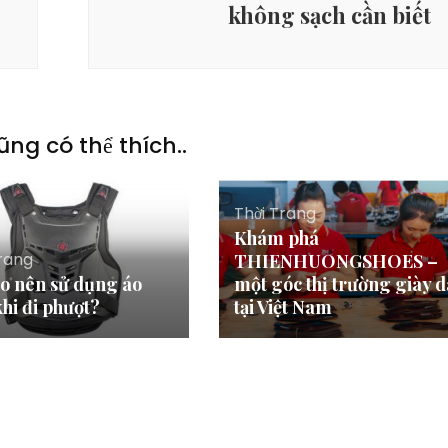
không sạch cần biết
ũng có thể thích..
Thời Trang
Khám phá
Trang
THIENHUONGSHOES –
ao nên sử dụng áo
một góc thị trường giày d
khi đi phượt?
tại Việt Nam