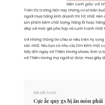
Nên cảnh giác với n
Trên thị trường hiện nay những cơ sở bán buôn
người mua hàng kinh doanh thì tốt nhất nên 
sản phẩm kém chất lượng, hàng lỗi hoặc hàng
dép với mức giá phù hợp và cạnh tranh nhất t
Với những thông tin chia sẻ nêu trên hy vọn
xác nhất. Nếu bạn có nhu cầu tìm kiếm một cơ
hãy đến ngay với Thiên Hương shoes. Đơn vị bá
với Thiên Hương mọi người sẽ được mua giày dé
Điều
hướng
Bài viết trước
bài
viết
Cực ắc quy gs bị ăn mòn phải