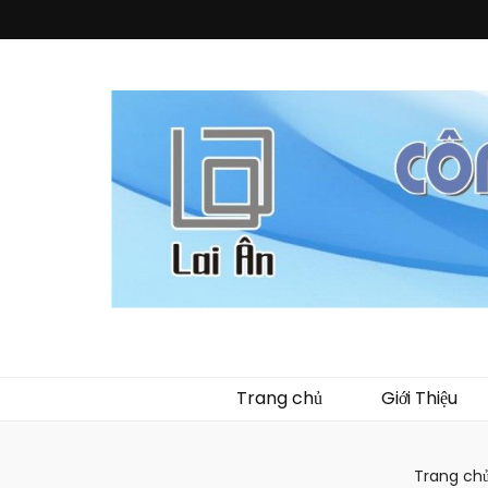
Quà Tặng La
Chuyên thiết kế, sản xuất và cung cấp các vật phẩm khuy
phẩm về nhựa như
Trang chủ
Giới Thiệu
Trang ch