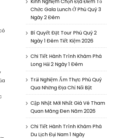
Kinh Nghiệm Chọn Địa Điểm Tổ
Chức Gala Lunch Ở Phú Quý 3
Ngày 2 Đêm
 có
Bí Quyết Đặt Tour Phú Quý 2
Ngày 1 Đêm Tiết Kiệm 2026
Chi Tiết Hành Trình Khám Phá
Long Hải 2 Ngày 1 Đêm
y
Trải Nghiệm Ẩm Thực Phú Quý
của
Qua Những Địa Chỉ Nổi Bật
c
Cập Nhật Mới Nhất Giá Vé Tham
Quan Măng Đen Năm 2026
Chi Tiết Hành Trình Khám Phá
Du Lịch Đại Nam 1 Ngày