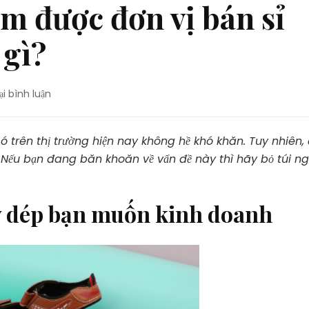
ìm được đơn vị bán sỉ
 gì?
tại
lại bình luận
Làm
thế
nào
ó trên thị trường hiện nay không hề khó khăn. Tuy nhiên,
để
ễ. Nếu bạn đang băn khoăn về vấn đề này thì hãy bỏ túi n
tìm
được
đơn
y dép bạn muốn kinh doanh
vị
bán
sỉ
giày
dép
uy
tín