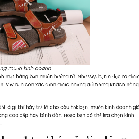
là
gì?
àng muốn kinh doanh
nh mặt hàng bạn muốn hướng tới. Như vậy, bạn sẽ lọc ra đượ
ỉ vậy bạn còn xác định được những đối tượng khách hàng
 là gì thì hãy trả lời cho câu hỏi: bạn muốn kinh doanh gi
àng cao cấp hay bình dân. Hoặc bạn có thể lựa chọn kinh
.