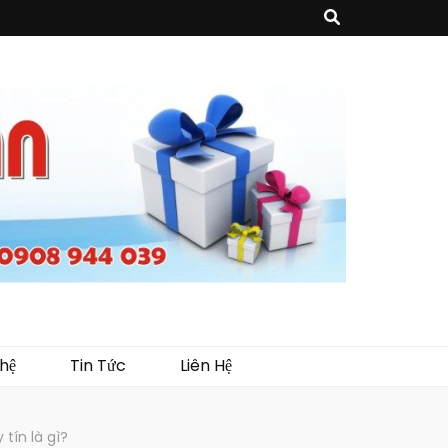
sản phẩm về may mặc như túi vải không dệt, túi xách, ba lô,vali…, các sản
như tủ trưng bày, quầy, kệ, Tray…
hệ
Tin Tức
Liên Hệ
tín là gì?