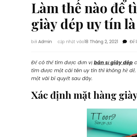
Làm thế nào để t
giày dép uy tín là
bởi
Admin
cập nhật vào
18 Tháng 2, 2021
Để 
Để có thể tìm được đơn vị
bán sỉ giày dép
c
tìm được một cái tên uy tín thì không hề d
một vài bí quyết sau đây.
Xác định mặt hàng già