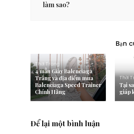
làm sao?
Bạn c
Thời Trang
4 mẫu Giày Balenciaga
Thời 
Trắng và địa điểm mua
Balenciaga Speed Trainer
Tại s
Chính Hãng
giáp 
Để lại một bình luận