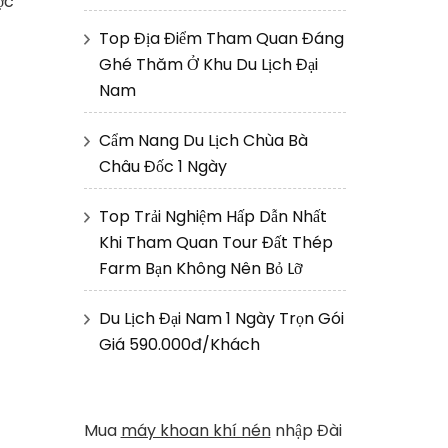
ợc
Top Địa Điểm Tham Quan Đáng
Ghé Thăm Ở Khu Du Lịch Đại
Nam
Cẩm Nang Du Lịch Chùa Bà
Châu Đốc 1 Ngày
Top Trải Nghiệm Hấp Dẫn Nhất
Khi Tham Quan Tour Đất Thép
Farm Bạn Không Nên Bỏ Lỡ
Du Lịch Đại Nam 1 Ngày Trọn Gói
Giá 590.000đ/Khách
Mua
máy khoan khí nén
nhập Đài