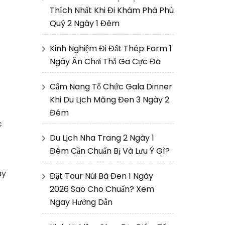
Thích Nhất Khi Đi Khám Phá Phú
Quý 2 Ngày 1 Đêm
Kinh Nghiệm Đi Đất Thép Farm 1
Ngày Ăn Chơi Thả Ga Cực Đã
Cẩm Nang Tổ Chức Gala Dinner
Khi Du Lịch Măng Đen 3 Ngày 2
Đêm
c
Du Lịch Nha Trang 2 Ngày 1
Đêm Cần Chuẩn Bị Và Lưu Ý Gì?
ày
Đặt Tour Núi Bà Đen 1 Ngày
2026 Sao Cho Chuẩn? Xem
Ngay Hướng Dẫn