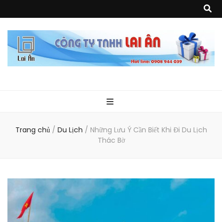
Quà Tặng Lai
Chuyên thiết kế, sản xuất và cung cấp các vật phẩm khuyến mại, quà
tặng, hàng thủy tinh ngoại nhập, hàng gia dụng ngoại nhập, các sản
phẩm về may mặc như túi vải không dệt, túi xách, ba lô,vali…, các sản
phẩm về nhựa như áo mưa, túi nhựa, handger…Đặc biệt là các sản phẩm
Ân
từ MICA, MDF, FORMAT như tủ trưng bày, quầy, kệ, Tray…
Trang chủ
/
Du Lịch
/
Những Lưu Ý Cần Biết Khi Đi Du Lịch
Thác Bờ