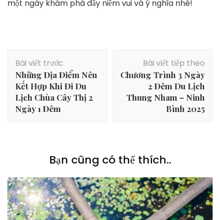
một ngày khám phá đầy niềm vui và ý nghĩa nhé!
Điều
Bài viết trước
Bài viết tiếp theo
hướng
Những Địa Điểm Nên
Chương Trình 3 Ngày
bài
Kết Hợp Khi Đi Du
2 Đêm Du Lịch
viết
Lịch Chùa Cây Thị 2
Thung Nham – Ninh
Ngày 1 Đêm
Bình 2025
Bạn cũng có thể thích..