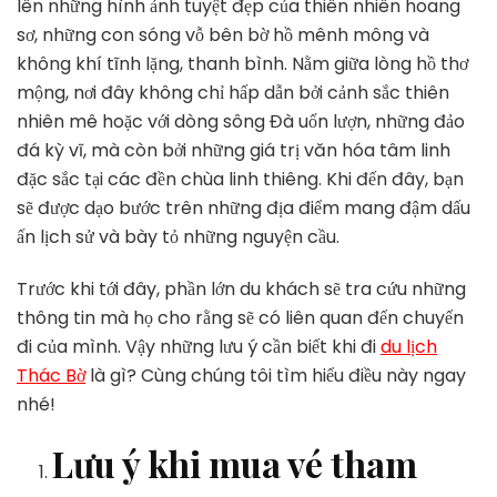
lên những hình ảnh tuyệt đẹp của thiên nhiên hoang
Biết
sơ, những con sóng vỗ bên bờ hồ mênh mông và
Khi
không khí tĩnh lặng, thanh bình. Nằm giữa lòng hồ thơ
Đi
Du
mộng, nơi đây không chỉ hấp dẫn bởi cảnh sắc thiên
Lịch
nhiên mê hoặc với dòng sông Đà uốn lượn, những đảo
Thác
đá kỳ vĩ, mà còn bởi những giá trị văn hóa tâm linh
Bờ
đặc sắc tại các đền chùa linh thiêng. Khi đến đây, bạn
sẽ được dạo bước trên những địa điểm mang đậm dấu
ấn lịch sử và bày tỏ những nguyện cầu.
Trước khi tới đây, phần lớn du khách sẽ tra cứu những
thông tin mà họ cho rằng sẽ có liên quan đến chuyến
đi của mình. Vậy những lưu ý cần biết khi đi
du lịch
Thác Bờ
là gì? Cùng chúng tôi tìm hiểu điều này ngay
nhé!
Lưu ý khi mua vé tham