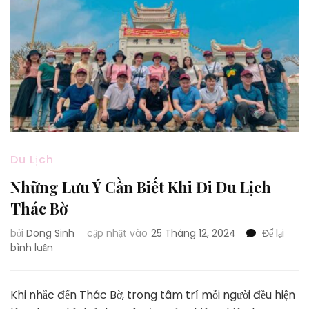
Du Lịch
Những Lưu Ý Cần Biết Khi Đi Du Lịch
Thác Bờ
bởi
Dong Sinh
cập nhật vào
25 Tháng 12, 2024
Để lại
tại
bình luận
Những
Lưu
Ý
Khi nhắc đến Thác Bờ, trong tâm trí mỗi người đều hiện
Cần