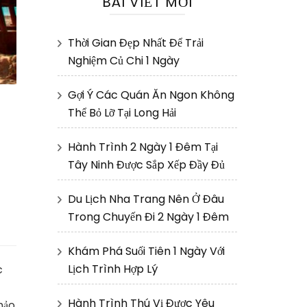
BÀI VIẾT MỚI
Thời Gian Đẹp Nhất Để Trải
Nghiệm Củ Chi 1 Ngày
Gợi Ý Các Quán Ăn Ngon Không
Thể Bỏ Lỡ Tại Long Hải
Hành Trình 2 Ngày 1 Đêm Tại
Tây Ninh Được Sắp Xếp Đầy Đủ
Du Lịch Nha Trang Nên Ở Đâu
Trong Chuyến Đi 2 Ngày 1 Đêm
Khám Phá Suối Tiên 1 Ngày Với
Lịch Trình Hợp Lý
c
Hành Trình Thú Vị Được Yêu
hảo