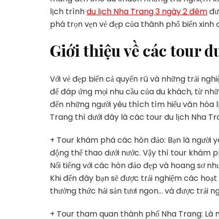
lịch trình
du lịch Nha Trang 3 ngày 2 đêm
đư
phá trọn vẹn vẻ đẹp của thành phố biển xinh
Giới thiệu về các tour 
Với vẻ đẹp biển cả quyến rũ và những trải ngh
để đáp ứng mọi nhu cầu của du khách, từ nh
đến những người yêu thích tìm hiểu văn hóa lị
Trang thì dưới đây là các tour du lịch Nha T
+ Tour khám phá các hòn đảo: Bạn là người 
động thể thao dưới nước. Vậy thì tour khám p
Nổi tiếng với các hòn đảo đẹp và hoang sơ nh
Khi đến đây bạn sẽ được trải nghiệm các hoạt
thưởng thức hải sản tươi ngon… và được trải n
+ Tour tham quan thành phố Nha Trang: Là ng