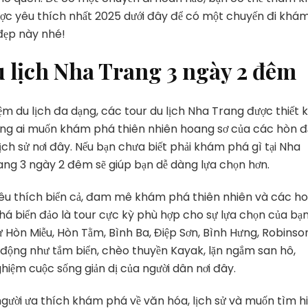
Trang
ợc yêu thích nhất 2025 dưới đây để có một chuyến đi khá
3
Ngày
 đẹp này nhé!
2
Đêm
du lịch Nha Trang 3 ngày 2 đêm
Được
Yêu
Thích
iệm du lịch đa dạng, các tour du lịch Nha Trang được thiết k
Nhất
ững ai muốn khám phá thiên nhiên hoang sơ của các hòn đ
2025
ch sử nơi đây. Nếu bạn chưa biết phải khám phá gì tại Nha
rang 3 ngày 2 đêm sẽ giúp bạn dễ dàng lựa chọn hơn.
yêu thích biển cả, đam mê khám phá thiên nhiên và các ho
há biển đảo là tour cực kỳ phù hợp cho sự lựa chọn của bạn
ư Hòn Miễu, Hòn Tằm, Bình Ba, Điệp Sơn, Bình Hưng, Robinso
 động như tắm biển, chèo thuyền Kayak, lặn ngắm san hô,
ghiệm cuộc sống giản dị của người dân nơi đây.
ười ưa thích khám phá về văn hóa, lịch sử và muốn tìm hi