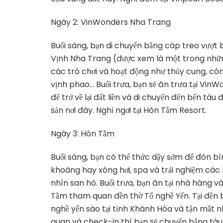
Ngày 2: VinWonders Nha Trang
Buổi sáng, bạn di chuyển bằng cáp treo vượ
Vịnh Nha Trang (được xem là một trong những
các trò chơi và hoạt động như thủy cung, côn
vịnh phao… Buổi trưa, bạn sẽ ăn trưa tại VinW
để trở về lại đất liền và di chuyển đến bến tà
sản nơi đây. Nghỉ ngơi tại Hòn Tằm Resort.
Ngày 3: Hòn Tằm
Buổi sáng, bạn có thể thức dậy sớm để đón b
khoáng hay xông hơi, spa và trải nghiệm các
nhìn san hô. Buổi trưa, bạn ăn tại nhà hàng v
Tằm tham quan đền thờ Tổ nghề Yến. Tại đền b
nghề yến sào tại tỉnh Khánh Hòa và tận mắt n
quan và check-in thì bạn sẽ chuyển bằng tàu t