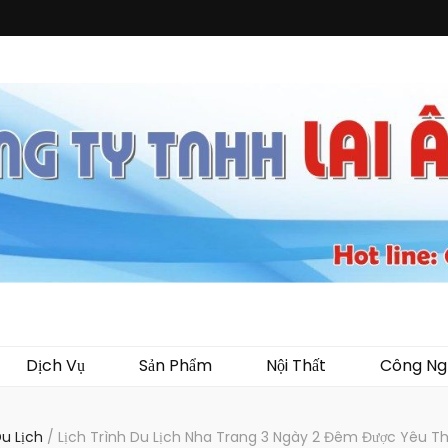
i Ân
ến mại, quà tặng, hàng thủy tinh ngoại nhập, hàng gia dụng ngoại nhập, các 
 áo mưa, túi nhựa, handger…Đặc biệt là các sản phẩm từ MICA, MDF, FORMAT 
Dịch Vụ
Sản Phẩm
Nội Thất
Công Ng
u Lịch
/
Lịch Trình Du Lịch Nha Trang 3 Ngày 2 Đêm Được Yêu Th