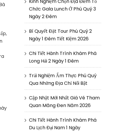
Kinh Nghiệm Chọn Địa Điểm Tổ
 Bà
Chức Gala Lunch Ở Phú Quý 3
Ngày 2 Đêm
Bí Quyết Đặt Tour Phú Quý 2
ấp,
Ngày 1 Đêm Tiết Kiệm 2026
ạn
Chi Tiết Hành Trình Khám Phá
ra
Long Hải 2 Ngày 1 Đêm
Trải Nghiệm Ẩm Thực Phú Quý
Qua Những Địa Chỉ Nổi Bật
Cập Nhật Mới Nhất Giá Vé Tham
Quan Măng Đen Năm 2026
này
Chi Tiết Hành Trình Khám Phá
Du Lịch Đại Nam 1 Ngày