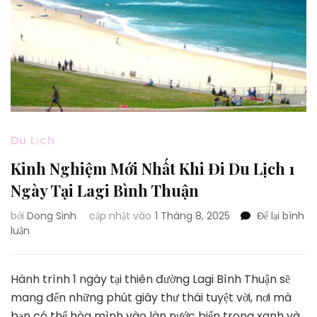
Du Lịch
Kinh Nghiệm Mới Nhất Khi Đi Du Lịch 1
Ngày Tại Lagi Bình Thuận
bởi
Dong Sinh
cập nhật vào
1 Tháng 8, 2025
Để lại bình
tại
luận
Kinh
Nghiệm
Mới
Hành trình 1 ngày tại thiên đường Lagi Bình Thuận sẽ
Nhất
mang đến những phút giây thư thái tuyệt vời, nơi mà
Khi
bạn có thể hòa mình vào làn nước biển trong xanh và