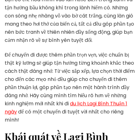
Đi
tận hưởng bầu không khí trong lành hiếm có. Những
Du
Lịch
con sóng nhẹ nhàng vỗ vào bờ cát trắng, cùng làn gió
1
mang theo hơi thở của biển cả, tất cả đều góp phần tạo
Ngày
nên bức tranh về thiên nhiên đầy sống động, giúp bạn
Tại
cảm nhận rõ về sự bình yên tuyệt đối.
Lagi
Bình
Thuận
Để chuyến đi được thêm phần trọn vẹn, việc chuẩn bị
thật kỹ lưỡng sẽ giúp tận hưởng từng khoảnh khắc theo
cách thật đáng nhớ. Từ việc sắp xếp, lựa chọn thời điểm
cho đến các mẹo nhỏ đều giúp cho chuyến đi thêm
phần thuận lợi, góp phần tạo nên một hành trình đầy
đáng nhớ. Hãy cùng mình tìm hiểu rõ hơn về những
kinh nghiệm mới nhất khi đi
du lịch Lagi Bình Thuận 1
ngày
để có một chuyến đi tuyệt vời nhất cho riêng
mình!
Khái quát về Lagi Bình