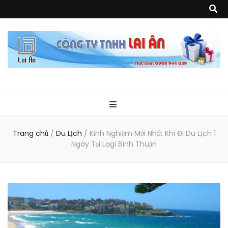
Quà Tặng Lai
Chuyên thiết kế, sản xuất và cung cấp các vật phẩm khuyến mại, quà
tặng, hàng thủy tinh ngoại nhập, hàng gia dụng ngoại nhập, các sản
phẩm về may mặc như túi vải không dệt, túi xách, ba lô,vali…, các sản
phẩm về nhựa như áo mưa, túi nhựa, handger…Đặc biệt là các sản phẩm
Ân
từ MICA, MDF, FORMAT như tủ trưng bày, quầy, kệ, Tray…
Trang chủ
/
Du Lịch
/
Kinh Nghiệm Mới Nhất Khi Đi Du Lịch 1
Ngày Tại Lagi Bình Thuận