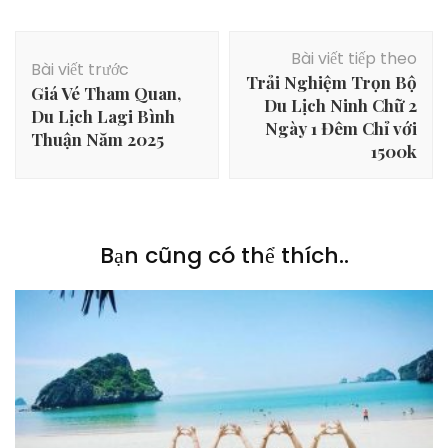
Điều
Bài viết tiếp theo
hướng
Bài viết trước
Trải Nghiệm Trọn Bộ
bài
Giá Vé Tham Quan,
Du Lịch Ninh Chữ 2
viết
Du Lịch Lagi Bình
Ngày 1 Đêm Chỉ với
Thuận Năm 2025
1500k
Bạn cũng có thể thích..