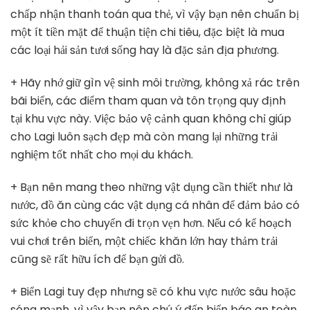
chấp nhận thanh toán qua thẻ, vì vậy bạn nên chuẩn bị
một ít tiền mặt để thuận tiện chi tiêu, đặc biệt là mua
các loại hải sản tươi sống hay là đặc sản địa phương.
+ Hãy nhớ giữ gìn vệ sinh môi trường, không xả rác trên
bãi biển, các điểm tham quan và tôn trọng quy định
tại khu vực này. Việc bảo vệ cảnh quan không chỉ giúp
cho Lagi luôn sạch đẹp mà còn mang lại những trải
nghiệm tốt nhất cho mọi du khách.
+ Bạn nên mang theo những vật dụng cần thiết như là
nước, đồ ăn cùng các vật dụng cá nhân để đảm bảo có
sức khỏe cho chuyến đi trọn vẹn hơn. Nếu có kế hoạch
vui chơi trên biển, một chiếc khăn lớn hay thảm trải
cũng sẽ rất hữu ích để bạn gửi đồ.
+ Biển Lagi tuy đẹp nhưng sẽ có khu vực nước sâu hoặc
sóng mạnh, vì vậy bạn nên chú ý đến biển báo an toàn