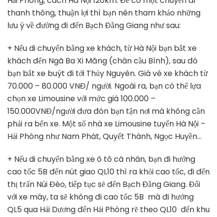
Hải Phòng, cách Hà Nội 120km. Để có một chuyến đi
thanh thông, thuận lợi thì bạn nên tham khảo những
lưu ý về đường đi đến Bạch Đằng Giang như sau:
+ Nếu di chuyển bằng xe khách, từ Hà Nội bạn bắt xe
khách đến Ngã Ba Xi Măng (chân cầu Bình), sau đó
bạn bắt xe buýt đi tới Thủy Nguyên. Giá vé xe khách từ
70.000 – 80.000 VNĐ/ người. Ngoài ra, bạn có thể lựa
chọn xe Limousine với mức giá 100.000 –
150.000VNĐ/người đưa đón bạn tận nơi mà không cần
phải ra bến xe. Một số nhà xe Limousine tuyến Hà Nội –
Hải Phòng như Nam Phát, Quyết Thành, Ngọc Huyền…
+ Nếu di chuyển bằng xe ô tô cá nhân, bạn đi hướng
cao tốc 5B đến nút giao QL10 thì ra khỏi cao tốc, đi đến
thị trấn Núi Đèo, tiếp tục sẽ đến Bạch Đằng Giang. Đối
với xe máy, ta sẽ không đi cao tốc 5B mà đi hướng
QL5 qua Hải Dương đến Hải Phòng rẽ theo QL10 đến khu