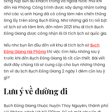
tiếng hấp dẫn du khách trong và ngoài nước mỗi khi
Lịch
đến Hải Phòng. Công trình được xây dựng nhằm tưởng
Bạch
nhớ các vị anh hùng đã có công làm nên chiến thắng
Đằng
Giang
lừng lẫy trên sông Bạch Đằng. Nhờ những giá trị nổi bật
2
về lịch sử và tâm linh, đến năm 2021 khu di tích Bạch
Ngày
Đằng Giang được công nhận là Di tích lịch sử quốc gia.
1
Đêm
Nếu như bạn lần đầu đến với khu di tích lịch sử
Bạch
Cần
Lưu
Đằng Giang Hải Phòng
thì việc tìm hiểu những lưu ý
Ý
trước khi đến Bạch Đằng Giang là rất cần thiết. Bài viết
Những
dưới đây chúng tôi sẽ cung cấp cho bạn những thông
Gì?
tin về du lịch Bạch Đằng Giang 2 ngày 1 đêm cần lưu ý
gì?
Lưu ý về đường đi
Bạch Đằng Giang thuộc huyện Thủy Nguyên, thành phố