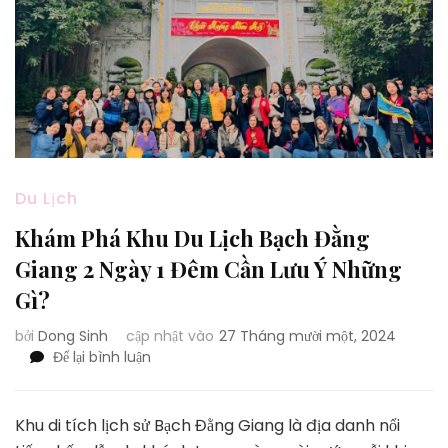
Du Lịch
Khám Phá Khu Du Lịch Bạch Đằng
Giang 2 Ngày 1 Đêm Cần Lưu Ý Những
Gì?
bởi
Dong Sinh
cập nhật vào
27 Tháng mười một, 2024
tại
Để lại bình luận
Khám
Phá
Khu
Khu di tích lịch sử Bạch Đằng Giang là địa danh nổi
Du