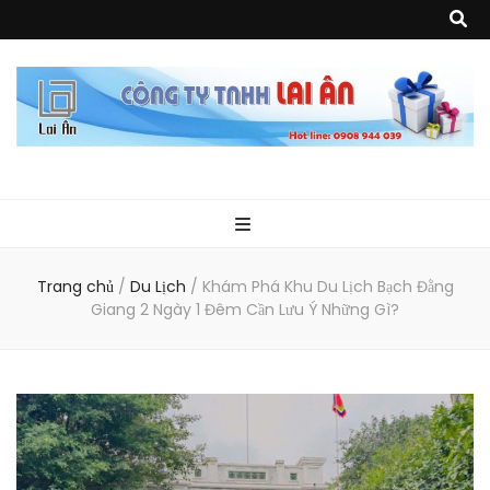
Quà Tặng Lai
Chuyên thiết kế, sản xuất và cung cấp các vật phẩm khuyến mại, quà
tặng, hàng thủy tinh ngoại nhập, hàng gia dụng ngoại nhập, các sản
phẩm về may mặc như túi vải không dệt, túi xách, ba lô,vali…, các sản
phẩm về nhựa như áo mưa, túi nhựa, handger…Đặc biệt là các sản phẩm
Ân
từ MICA, MDF, FORMAT như tủ trưng bày, quầy, kệ, Tray…
Trang chủ
/
Du Lịch
/
Khám Phá Khu Du Lịch Bạch Đằng
Giang 2 Ngày 1 Đêm Cần Lưu Ý Những Gì?