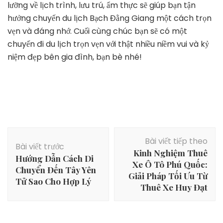
lưỡng về lịch trình, lưu trú, ẩm thực sẽ giúp bạn tận
hưởng chuyến du lịch Bạch Đằng Giang một cách trọn
vẹn và đáng nhớ. Cuối cùng chúc bạn sẽ có một
chuyến đi du lịch trọn vẹn với thật nhiều niềm vui và kỷ
niệm đẹp bên gia đình, bạn bè nhé!
Điều
Bài viết tiếp theo
hướng
Bài viết trước
Kinh Nghiệm Thuê
bài
Hướng Dẫn Cách Di
Xe Ô Tô Phú Quốc:
viết
Chuyển Đến Tây Yên
Giải Pháp Tối Ưu Từ
Tử Sao Cho Hợp Lý
Thuê Xe Huy Đạt