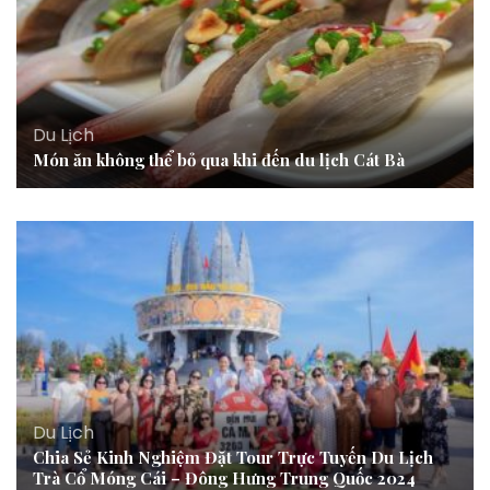
Du Lịch
Món ăn không thể bỏ qua khi đến du lịch Cát Bà
Du Lịch
Chia Sẻ Kinh Nghiệm Đặt Tour Trực Tuyến Du Lịch
Trà Cổ Móng Cái – Đông Hưng Trung Quốc 2024