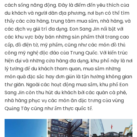
cách sống năng động. Đây là điểm đến yêu thích của
du khách và người dân địa phương, nơi bạn có thể tìm
thấy các cửa hàng, trung tâm mua sắm, nhà hàng, và
các dịch vụ giải trí đa dạng. Eon Sang Jin nổi bật với
các khu vực bày bán những sản phẩm thời trang cao
cấp, đồ điện tử, mỹ phẩm, cũng như các món đồ thủ
công mỹ nghệ độc đáo của Trung Quốc. Với kiến trúc
hiện đại và những cửa hàng đa dạng, khu phố này là nơi
lý tưởng để du khách tham quan, mua sắm những
món quà đặc sắc hay đơn giản là tận hưởng không gian
thư giãn. Ngoài các hoạt động mua sắm, khu phố Eon
Sang Jin còn thu hút du khách bởi các quán cà phê,
nhà hàng phục vụ các món ăn đặc trưng của vùng
Quảng Tây cũng như ẩm thực quốc tế.