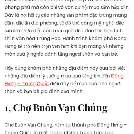
Quà
phong phú mà còn bởi vô vàn cơ hội mua sắm hấp dẫn.
Tặng
Khi
Đây là nơi hội tụ của những sản phẩm đặc trưng mang
Đến
đậm dấu ấn địa phương, từ đồ thủ công mỹ nghệ, đặc
Đông
sản ẩm thực đến các món quà độc đáo thể hiện tinh
Hưng
thần văn hóa Trung Hoa. Hành trình khám phá Đông
–
Trung
Hưng sẽ trở nên trọn vẹn hơn khi bạn mang về những
Quốc
món quà ý nghĩa dành tặng người thân và bạn bè.
Hãy cùng khám phá những địa điểm này qua bài viết
những địa điểm lý tưởng mua quà tặng khi đến
Đông
Hưng – Trung Quốc
dưới đây để mua quà cho người
thân và bạn bè gia đình của mình.
1, Chợ Buôn Vạn Chúng
Chợ Buôn Vạn Chúng, nằm tại thành phố Đông Hưng –
Trung Quốc, là một trong những trung tâm giao