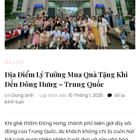
Du Lịch
Địa Điểm Lý Tưởng Mua Quà Tặng Khi
Đến Đông Hưng – Trung Quốc
bởi
Dong Sinh
cập nhật vào
10 Tháng 1, 2025
Để lại
tại
bình luận
Địa
Điểm
Lý
Khi ghé thăm Đông Hưng, thành phố biên giới đầy sôi
Tưởng
động của Trung Quốc, du khách không chỉ bị cuốn hút
Mua
bởi cảnh quan thiên nhiên tuyệt đẹp và nền văn hóa