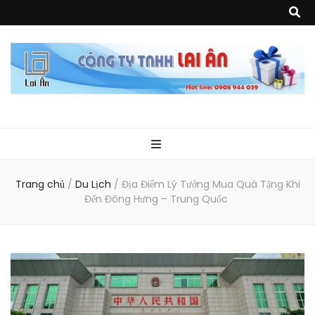
Quà Tặng Lai
Chuyên thiết kế, sản xuất và cung cấp các vật phẩm khuyến mại, quà
tặng, hàng thủy tinh ngoại nhập, hàng gia dụng ngoại nhập, các sản
phẩm về may mặc như túi vải không dệt, túi xách, ba lô,vali…, các sản
phẩm về nhựa như áo mưa, túi nhựa, handger…Đặc biệt là các sản phẩm
Ân
từ MICA, MDF, FORMAT như tủ trưng bày, quầy, kệ, Tray…
Trang chủ
/
Du Lịch
/
Địa Điểm Lý Tưởng Mua Quà Tặng Khi
Đến Đông Hưng – Trung Quốc