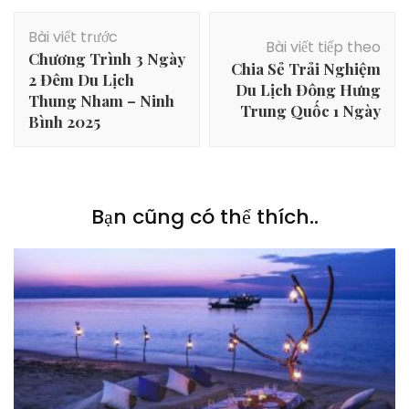
Điều
Bài viết trước
hướng
Bài viết tiếp theo
Chương Trình 3 Ngày
bài
Chia Sẻ Trải Nghiệm
2 Đêm Du Lịch
viết
Du Lịch Đông Hưng
Thung Nham – Ninh
Trung Quốc 1 Ngày
Bình 2025
Bạn cũng có thể thích..