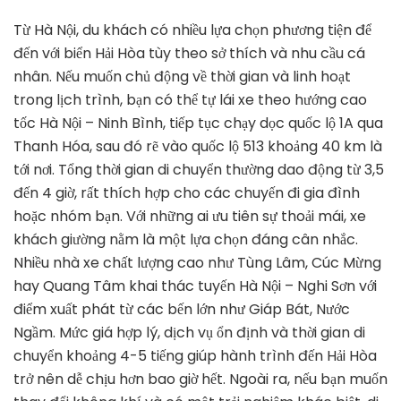
Từ Hà Nội, du khách có nhiều lựa chọn phương tiện để
đến với biển Hải Hòa tùy theo sở thích và nhu cầu cá
nhân. Nếu muốn chủ động về thời gian và linh hoạt
trong lịch trình, bạn có thể tự lái xe theo hướng cao
tốc Hà Nội – Ninh Bình, tiếp tục chạy dọc quốc lộ 1A qua
Thanh Hóa, sau đó rẽ vào quốc lộ 513 khoảng 40 km là
tới nơi. Tổng thời gian di chuyển thường dao động từ 3,5
đến 4 giờ, rất thích hợp cho các chuyến đi gia đình
hoặc nhóm bạn. Với những ai ưu tiên sự thoải mái, xe
khách giường nằm là một lựa chọn đáng cân nhắc.
Nhiều nhà xe chất lượng cao như Tùng Lâm, Cúc Mừng
hay Quang Tâm khai thác tuyến Hà Nội – Nghi Sơn với
điểm xuất phát từ các bến lớn như Giáp Bát, Nước
Ngầm. Mức giá hợp lý, dịch vụ ổn định và thời gian di
chuyển khoảng 4-5 tiếng giúp hành trình đến Hải Hòa
trở nên dễ chịu hơn bao giờ hết. Ngoài ra, nếu bạn muốn