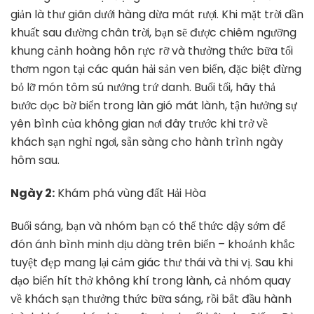
giản là thư giãn dưới hàng dừa mát rượi. Khi mặt trời dần
khuất sau đường chân trời, bạn sẽ được chiêm ngưỡng
khung cảnh hoàng hôn rực rỡ và thưởng thức bữa tối
thơm ngon tại các quán hải sản ven biển, đặc biệt đừng
bỏ lỡ món tôm sú nướng trứ danh. Buổi tối, hãy thả
bước dọc bờ biển trong làn gió mát lành, tận hưởng sự
yên bình của không gian nơi đây trước khi trở về
khách sạn nghỉ ngơi, sẵn sàng cho hành trình ngày
hôm sau.
Ngày 2:
Khám phá vùng đất Hải Hòa
Buổi sáng, bạn và nhóm bạn có thể thức dậy sớm để
đón ánh bình minh dịu dàng trên biển – khoảnh khắc
tuyệt đẹp mang lại cảm giác thư thái và thi vị. Sau khi
dạo biển hít thở không khí trong lành, cả nhóm quay
về khách sạn thưởng thức bữa sáng, rồi bắt đầu hành