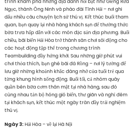
trình khám phá những địa danh nổi bật như Giếng Rửa
Ngọc, thành Ông Ninh và pháo đài Tĩnh Hải – nơi ghi
dấu nhiều câu chuyện lịch sử thú vị. Kết thúc buổi tham
quan, bạn quay lại nhà hàng khách sạn để thưởng thức
bữa trưa hấp dẫn với các món đặc sản địa phương. Buổi
chiều, bãi biển Hải Hòa trở thành sân chơi sôi động cho
các hoạt động tập thể trong chương trình
Teambuilding đầy hứng khởi. Sau những giờ phút vui
chơi thỏa thích, bạn ghé bãi đá Rồng – nơi lý tưởng để
lưu giữ những khoảnh khắc đáng nhớ của tuổi trẻ qua
từng khung hình sống động. Buổi tối, cả nhóm quây
quần bên bữa cơm thân mật tại nhà hàng, sau đó
cùng nhau tản bộ hóng gió biển, thư giãn và nghỉ đêm
tại khách sạn, kết thúc một ngày tràn đầy trải nghiệm
thú vị.
Ngày 3:
Hải Hòa – về lại Hà Nội