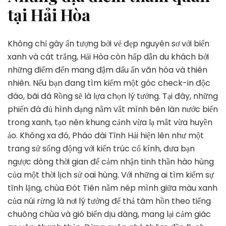
tại Hải Hòa
Không chỉ gây ấn tượng bởi vẻ đẹp nguyên sơ với biển
xanh và cát trắng, Hải Hòa còn hấp dẫn du khách bởi
những điểm đến mang đậm dấu ấn văn hóa và thiên
nhiên. Nếu bạn đang tìm kiếm một góc check-in độc
đáo, bãi đá Rồng sẽ là lựa chọn lý tưởng. Tại đây, những
phiến đá đủ hình dạng nằm vắt mình bên làn nước biển
trong xanh, tạo nên khung cảnh vừa lạ mắt vừa huyền
ảo. Không xa đó, Pháo đài Tĩnh Hải hiện lên như một
trang sử sống động với kiến trúc cổ kính, đưa bạn
ngược dòng thời gian để cảm nhận tinh thần hào hùng
của một thời lịch sử oai hùng. Với những ai tìm kiếm sự
tĩnh lặng, chùa Đót Tiên nằm nép mình giữa màu xanh
của núi rừng là nơi lý tưởng để thả tâm hồn theo tiếng
chuông chùa và gió biển dịu dàng, mang lại cảm giác