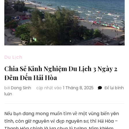
Du Lịch
Chia Sẻ Kinh Nghiệm Du Lịch 3 Ngày 2
Đêm Đến Hải Hòa
bởi
Dong Sinh
cập nhật vào
1 Tháng 8, 2025
Để lại bình
tại
luận
Chia
Sẻ
Kinh
Nếu bạn đang mong muốn tìm về một vùng biển yên
Nghiệm
tĩnh, còn giữ nguyên vẻ đẹp nguyên sơ, thì Hải Hòa –
Du
Thanh Hóa chính là lựa chọn lý tưởng. Nằm khiêm