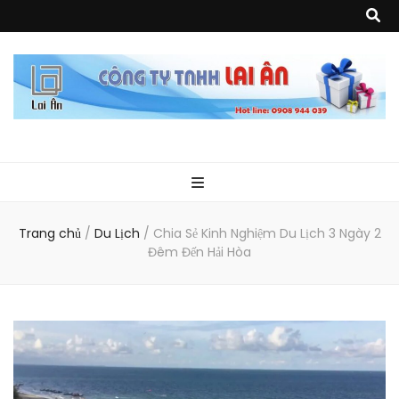
Quà Tặng Lai
Chuyên thiết kế, sản xuất và cung cấp các vật phẩm khuyến mại, quà
tặng, hàng thủy tinh ngoại nhập, hàng gia dụng ngoại nhập, các sản
phẩm về may mặc như túi vải không dệt, túi xách, ba lô,vali…, các sản
phẩm về nhựa như áo mưa, túi nhựa, handger…Đặc biệt là các sản phẩm
Ân
từ MICA, MDF, FORMAT như tủ trưng bày, quầy, kệ, Tray…
Trang chủ
/
Du Lịch
/
Chia Sẻ Kinh Nghiệm Du Lịch 3 Ngày 2
Đêm Đến Hải Hòa