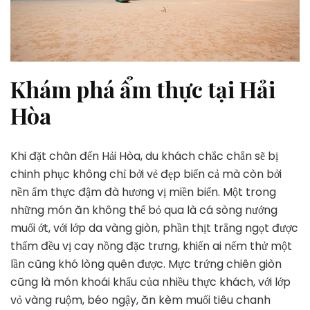
Khám phá ẩm thực tại Hải
Hòa
Khi đặt chân đến Hải Hòa, du khách chắc chắn sẽ bị
chinh phục không chỉ bởi vẻ đẹp biển cả mà còn bởi
nền ẩm thực đậm đà hương vị miền biển. Một trong
những món ăn không thể bỏ qua là cá sòng nướng
muối ớt, với lớp da vàng giòn, phần thịt trắng ngọt được
thấm đều vị cay nồng đặc trưng, khiến ai nếm thử một
lần cũng khó lòng quên được. Mực trứng chiên giòn
cũng là món khoái khẩu của nhiều thực khách, với lớp
vỏ vàng ruộm, béo ngậy, ăn kèm muối tiêu chanh