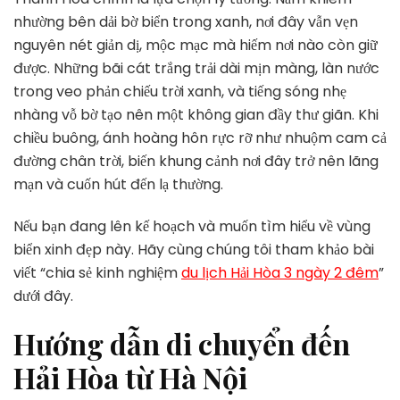
Lịch
nhường bên dải bờ biển trong xanh, nơi đây vẫn vẹn
3
Ngày
nguyên nét giản dị, mộc mạc mà hiếm nơi nào còn giữ
2
được. Những bãi cát trắng trải dài mịn màng, làn nước
Đêm
trong veo phản chiếu trời xanh, và tiếng sóng nhẹ
Đến
nhàng vỗ bờ tạo nên một không gian đầy thư giãn. Khi
Hải
Hòa
chiều buông, ánh hoàng hôn rực rỡ như nhuộm cam cả
đường chân trời, biến khung cảnh nơi đây trở nên lãng
mạn và cuốn hút đến lạ thường.
Nếu bạn đang lên kế hoạch và muốn tìm hiểu về vùng
biển xinh đẹp này. Hãy cùng chúng tôi tham khảo bài
viết “chia sẻ kinh nghiệm
du lịch Hải Hòa 3 ngày 2 đêm
”
dưới đây.
Hướng dẫn di chuyển đến
Hải Hòa từ Hà Nội