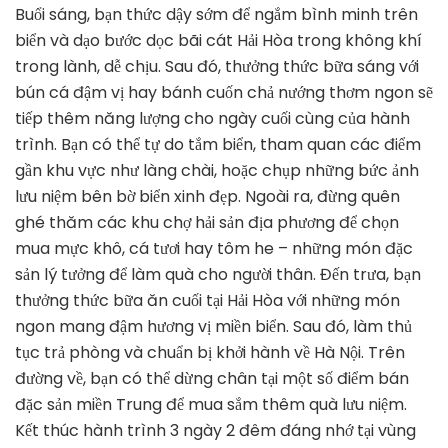
Buổi sáng, bạn thức dậy sớm để ngắm bình minh trên
biển và dạo bước dọc bãi cát Hải Hòa trong không khí
trong lành, dễ chịu. Sau đó, thưởng thức bữa sáng với
bún cá đậm vị hay bánh cuốn chả nướng thơm ngon sẽ
tiếp thêm năng lượng cho ngày cuối cùng của hành
trình. Bạn có thể tự do tắm biển, tham quan các điểm
gần khu vực như làng chài, hoặc chụp những bức ảnh
lưu niệm bên bờ biển xinh đẹp. Ngoài ra, đừng quên
ghé thăm các khu chợ hải sản địa phương để chọn
mua mực khô, cá tươi hay tôm he – những món đặc
sản lý tưởng để làm quà cho người thân. Đến trưa, bạn
thưởng thức bữa ăn cuối tại Hải Hòa với những món
ngon mang đậm hương vị miền biển. Sau đó, làm thủ
tục trả phòng và chuẩn bị khởi hành về Hà Nội. Trên
đường về, bạn có thể dừng chân tại một số điểm bán
đặc sản miền Trung để mua sắm thêm quà lưu niệm.
Kết thúc hành trình 3 ngày 2 đêm đáng nhớ tại vùng