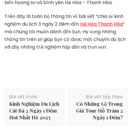
biển hoang sơ và bình yên Hải Hòa – Thanh Hóa.
Trên đây là toàn bộ thông tin về bài viết “chia sẻ kinh
nghiệm du lịch 3 ngày 2 đêm đến
Hải Hòa Thanh Hóa
”
mà chúng tôi muốn dành đến bạn. Hy vọng những
thông tin trên sẽ giúp bạn có được một chuyến du lịch
với đầy những trải nghiệm hấp dẫn và trọn vẹn.
Điều
Bài viết trước
Bài viết tiếp theo
hướng
Kinh Nghiệm Du Lịch
Có Những Gì Trong
bài
Cát Bà 2 Ngày 1 Đêm
Giá Tour Hồ Tràm 2
viết
Hot Nhất Hè 2025
Ngày 1 Đêm?