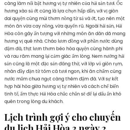
càng làm nổi bật hương vị tự nhiên của hải sản tươi. Ốc
hương xào sả ớt cũng là lựa chọn hấp dẫn, với vị giòn
dai quyện cùng mùi thơm nồng từ sả và ớt, tạo nên một
món ăn vừa cay nồng, vừa quyến rũ. Ngoài hải sản, Hải
Hòa còn gây ấn tượng với những món ăn dân dã mang
hương vị quê nhà. Cháo lươn đồng với phần nước dùng
đậm đà, thịt lươn thơm béo hòa quyện cùng hành phi
và rau răm mang lại cảm giác ấm lòng. Nem nướng hải
sản cũng là một đặc sản đáng thử, với lớp vỏ giòn rụm,
nhân đầy đặn từ tôm cá tươi ngon, khi ăn chấm cùng
nước mắm chua ngọt càng thêm đậm đà. Với sự kết
hợp hài hòa giữa hương vị tự nhiên và cách chế biến
tinh tế, ẩm thực Hải Hòa chắc chắn sẽ để lại dấu ấn khó
quên trong lòng du khách.
Lịch trình gợi ý cho chuyến
du lịch Hải Hòa 3 ngày 2