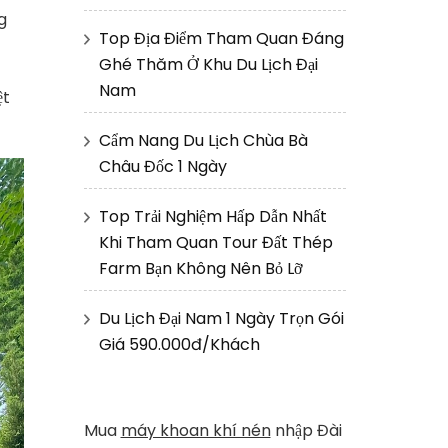
g
Top Địa Điểm Tham Quan Đáng
Ghé Thăm Ở Khu Du Lịch Đại
Nam
ệt
Cẩm Nang Du Lịch Chùa Bà
Châu Đốc 1 Ngày
Top Trải Nghiệm Hấp Dẫn Nhất
Khi Tham Quan Tour Đất Thép
Farm Bạn Không Nên Bỏ Lỡ
Du Lịch Đại Nam 1 Ngày Trọn Gói
Giá 590.000đ/Khách
Mua
máy khoan khí nén
nhập Đài