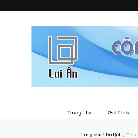
Quà Tặng La
Chuyên thiết kế, sản xuất và cung cấp các vật phẩm khuy
phẩm về nhựa như
Trang chủ
Giới Thiệu
Trang chủ
/
Du Lịch
/
Chia 