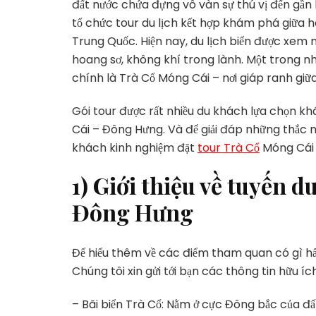
đất nước chứa đựng vô vàn sự thú vị đến gần h
tổ chức tour du lịch kết hợp khám phá giữa h
Trung Quốc. Hiện nay, du lịch biển được xem nh
hoang sơ, không khí trong lành. Một trong nh
chính là Trà Cổ Móng Cái –
nơi giáp ranh gi
Gói tour được rất nhiều du khách lựa chọn k
Cái – Đông Hưng. Và để giải đáp những thắc 
khách kinh nghiệm đặt
tour Trà Cổ
Móng Cái 
1) Giới thiệu về tuyến d
Đông Hưng
Để hiểu thêm về các điểm tham quan có gì hấ
Chúng tôi xin gửi tới bạn các thông tin
hữu ích
– Bãi biển Trà Cổ: Nằm ở cực Đông bắc của đấ