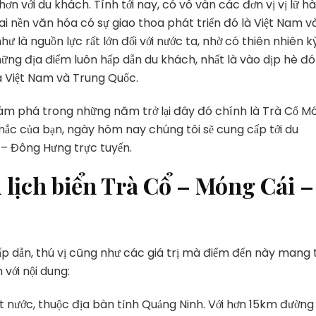
Tuyến
ơn với du khách. Tính tới nay, có vô vàn các đơn vị vị lữ h
Du
ai nền văn hóa có sự giao thoa phát triển đó là Việt Nam v
Lịch
ư là nguồn lực rất lớn đối với nước ta, nhờ có thiên nhiên kỳ
Trà
ững địa điểm luôn hấp dẫn du khách, nhất là vào dịp hè đó
Cổ
Móng
ữa Việt Nam và Trung Quốc.
Cái
–
hám phá trong những năm trở lại đây đó chính là Trà Cổ M
Đông
mắc của bạn, ngày hôm nay chúng tôi sẽ cung cấp tới du
Hưng
– Đông Hưng trực tuyến.
Trung
Quốc
u lịch biển Trà Cổ – Móng Cái –
2024
p dẫn, thú vị cũng như các giá trị mà điểm đến này mang t
 với nội dung:
t nước, thuộc địa bàn tỉnh Quảng Ninh. Với hơn 15km đường