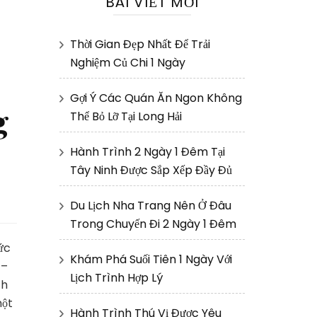
BÀI VIẾT MỚI
Thời Gian Đẹp Nhất Để Trải
Nghiệm Củ Chi 1 Ngày
Gợi Ý Các Quán Ăn Ngon Không
g
Thể Bỏ Lỡ Tại Long Hải
Hành Trình 2 Ngày 1 Đêm Tại
Tây Ninh Được Sắp Xếp Đầy Đủ
Du Lịch Nha Trang Nên Ở Đâu
Trong Chuyến Đi 2 Ngày 1 Đêm
ức
Khám Phá Suối Tiên 1 Ngày Với
 –
Lịch Trình Hợp Lý
ch
một
Hành Trình Thú Vị Được Yêu