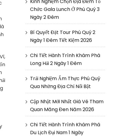
Kinh Nghiệm Chọn Địa Điểm Tổ
c
Chức Gala Lunch Ở Phú Quý 3
Ngày 2 Đêm
n
là
Bí Quyết Đặt Tour Phú Quý 2
nh
Ngày 1 Đêm Tiết Kiệm 2026
Chi Tiết Hành Trình Khám Phá
Vĩ,
Long Hải 2 Ngày 1 Đêm
hốn
h
Trải Nghiệm Ẩm Thực Phú Quý
hải
Qua Những Địa Chỉ Nổi Bật
ng
Cập Nhật Mới Nhất Giá Vé Tham
Quan Măng Đen Năm 2026
Chi Tiết Hành Trình Khám Phá
y
Du Lịch Đại Nam 1 Ngày