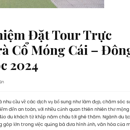
hiệm Đặt Tour Trực
rà Cổ Móng Cái – Đôn
c 2024
tại
uận
Chia
Sẻ
Kinh
 là nhu cầu về các dịch vụ bổ sung như làm đẹp, chăm sóc s
Nghiệm
iểm đến an toàn, với nhiều cảnh quan thiên nhiên thơ mộng
Đặt
ảo du khách từ khắp năm châu tới ghé thăm. Ngành du lị
Tour
ng góp lớn trong việc quảng bá đưa hình ảnh, văn hóa của 
Trực