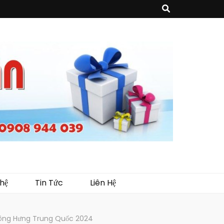
sản phẩm về may mặc như túi vải không dệt, túi xách, ba lô,vali…, các sản
như tủ trưng bày, quầy, kệ, Tray…
hệ
Tin Tức
Liên Hệ
 Đông Hưng Trung Quốc 2024