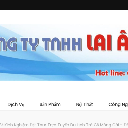
i Ân
ến mại, quà tặng, hàng thủy tinh ngoại nhập, hàng gia dụng ngoại nhập, các 
 áo mưa, túi nhựa, handger…Đặc biệt là các sản phẩm từ MICA, MDF, FORMAT 
Dịch Vụ
Sản Phẩm
Nội Thất
Công Ng
Sẻ Kinh Nghiệm Đặt Tour Trực Tuyến Du Lịch Trà Cổ Móng Cái –