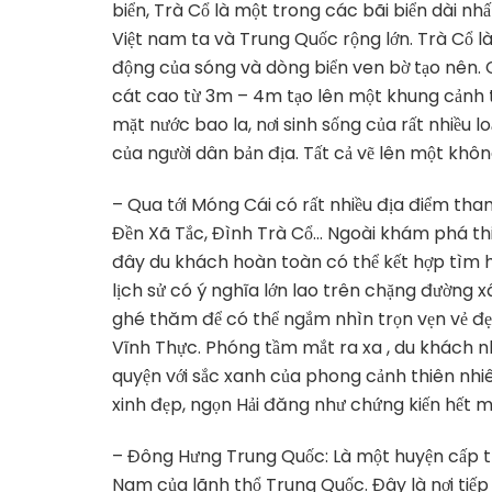
biển, Trà Cổ là một trong các bãi biển dài nh
Việt nam ta và Trung Quốc rộng lớn. Trà Cổ l
động của sóng và dòng biển ven bờ tạo nên. 
cát cao từ 3m – 4m tạo lên một khung cảnh th
mặt nước bao la, nơi sinh sống của rất nhiều l
của người dân bản địa. Tất cả vẽ lên một khô
– Qua tới Móng Cái có rất nhiều địa điểm tha
Đền Xã Tắc, Đình Trà Cổ… Ngoài khám phá thi
đây du khách hoàn toàn có thể kết hợp tìm h
lịch sử có ý nghĩa lớn lao trên chặng đường x
ghé thăm để có thể ngắm nhìn trọn vẹn vẻ đẹ
Vĩnh Thực. Phóng tầm mắt ra xa , du khách n
quyện với sắc xanh của phong cảnh thiên nhiên
xinh đẹp, ngọn Hải đăng như chứng kiến hết mọi
–
Đông Hưng Trung Quốc: Là một huyện cấp t
Nam của lãnh thổ Trung Quốc. Đây là nơi tiếp g