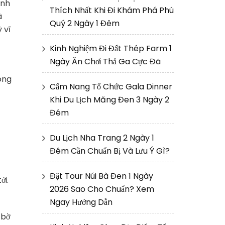
ành
Thích Nhất Khi Đi Khám Phá Phú
à
Quý 2 Ngày 1 Đêm
 vĩ
Kinh Nghiệm Đi Đất Thép Farm 1
Ngày Ăn Chơi Thả Ga Cực Đã
óng
Cẩm Nang Tổ Chức Gala Dinner
Khi Du Lịch Măng Đen 3 Ngày 2
Đêm
Du Lịch Nha Trang 2 Ngày 1
Đêm Cần Chuẩn Bị Và Lưu Ý Gì?
Đặt Tour Núi Bà Đen 1 Ngày
ới.
2026 Sao Cho Chuẩn? Xem
Ngay Hướng Dẫn
 bờ