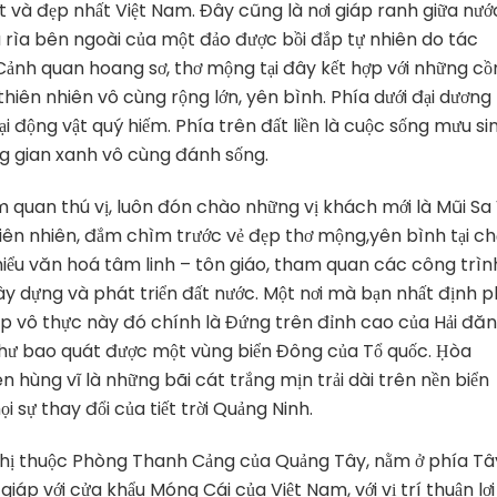
ất và đẹp nhất Việt Nam. Đây cũng là nơi giáp ranh giữa nướ
à rìa bên ngoài của một đảo được bồi đắp tự nhiên do tác
Cảnh quan hoang sơ, thơ mộng tại đây kết hợp với những cồ
iên nhiên vô cùng rộng lớn, yên bình. Phía dưới đại dương 
oại động vật quý hiếm. Phía trên đất liền là cuộc sống mưu si
ng gian xanh vô cùng đánh sống.
m quan thú vị, luôn đón chào những vị khách mới là Mũi Sa 
ên nhiên, đắm chìm trước vẻ đẹp thơ mộng,yên bình tại c
iểu văn hoá tâm linh – tôn giáo, tham quan các công trìn
ây dựng và phát triển đất nước. Một nơi mà bạn nhất định p
p vô thực này đó chính là Đứng trên đỉnh cao của Hải đă
hư bao quát được một vùng biển Đông của Tổ quốc. Ḥòa
 hùng vĩ là những bãi cát trắng mịn trải dài trên nền biển
 sự thay đổi của tiết trời Quảng Ninh.
hị thuộc Phòng Thanh Cảng của Quảng Tây, nằm ở phía Tâ
iáp với cửa khẩu Móng Cái của Việt Nam, với vị trí thuận lợi