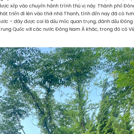
được xếp vào chuyến hành trình thú vị này. Thành phố Đôn
át triển đi lên vào thời nhà Thanh, tính đến nay đã có hơn
trước – đây được coi là dấu mốc quan trọng, đánh dấu Đông
Trung Quốc với các nước Đông Nam Á khác, trong đó có Vi