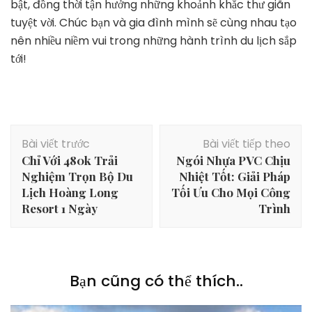
bật, đồng thời tận hưởng những khoảnh khắc thư giãn
tuyệt vời. Chúc bạn và gia đình mình sẽ cùng nhau tạo
nên nhiều niềm vui trong những hành trình du lịch sắp
tới!
Điều
Bài viết trước
Bài viết tiếp theo
hướng
Chỉ Với 480k Trải
Ngói Nhựa PVC Chịu
bài
Nghiệm Trọn Bộ Du
Nhiệt Tốt: Giải Pháp
viết
Lịch Hoàng Long
Tối Ưu Cho Mọi Công
Resort 1 Ngày
Trình
Bạn cũng có thể thích..