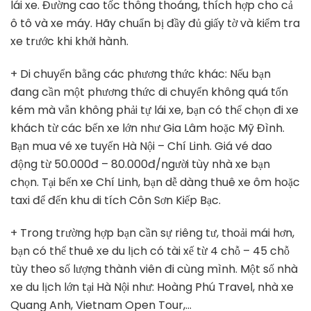
lái xe. Đường cao tốc thông thoáng, thích hợp cho cả
ô tô và xe máy. Hãy chuẩn bị đầy đủ giấy tờ và kiểm tra
xe trước khi khởi hành.
+ Di chuyển bằng các phương thức khác: Nếu bạn
đang cần một phương thức di chuyển không quá tốn
kém mà vẫn không phải tự lái xe, bạn có thể chọn đi xe
khách từ các bến xe lớn như Gia Lâm hoặc Mỹ Đình.
Bạn mua vé xe tuyến Hà Nội – Chí Linh. Giá vé dao
động từ 50.000đ – 80.000đ/người tùy nhà xe bạn
chọn. Tại bến xe Chí Linh, bạn dễ dàng thuê xe ôm hoặc
taxi để đến khu di tích Côn Sơn Kiếp Bạc.
+ Trong trường hợp bạn cần sự riêng tư, thoải mái hơn,
bạn có thể thuê xe du lịch có tài xế từ 4 chỗ – 45 chỗ
tùy theo số lượng thành viên đi cùng mình. Một số nhà
xe du lịch lớn tại Hà Nội như: Hoàng Phú Travel, nhà xe
Quang Anh, Vietnam Open Tour,…