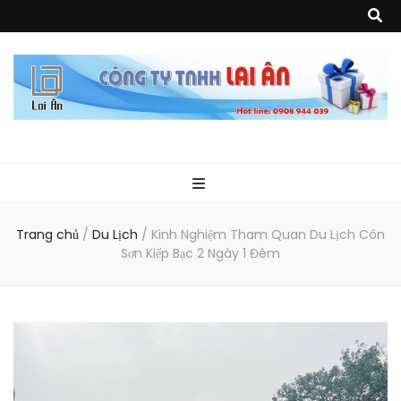
Quà Tặng Lai
Chuyên thiết kế, sản xuất và cung cấp các vật phẩm khuyến mại, quà
tặng, hàng thủy tinh ngoại nhập, hàng gia dụng ngoại nhập, các sản
phẩm về may mặc như túi vải không dệt, túi xách, ba lô,vali…, các sản
phẩm về nhựa như áo mưa, túi nhựa, handger…Đặc biệt là các sản phẩm
Ân
từ MICA, MDF, FORMAT như tủ trưng bày, quầy, kệ, Tray…
Trang chủ
/
Du Lịch
/
Kinh Nghiệm Tham Quan Du Lịch Côn
Sơn Kiếp Bạc 2 Ngày 1 Đêm