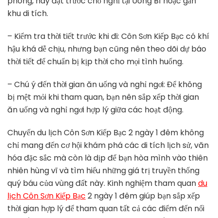
phòng, hãy đặt trước chỗ nghỉ tại Uông Bí hoặc gần
khu di tích.
– Kiểm tra thời tiết trước khi đi: Côn Sơn Kiếp Bạc có khí
hậu khá dễ chịu, nhưng bạn cũng nên theo dõi dự báo
thời tiết để chuẩn bị kịp thời cho mọi tình huống.
– Chú ý đến thời gian ăn uống và nghỉ ngơi: Để không
bị mệt mỏi khi tham quan, bạn nên sắp xếp thời gian
ăn uống và nghỉ ngơi hợp lý giữa các hoạt động.
Chuyến du lịch Côn Sơn Kiếp Bạc 2 ngày 1 đêm không
chỉ mang đến cơ hội khám phá các di tích lịch sử, văn
hóa đặc sắc mà còn là dịp để bạn hòa mình vào thiên
nhiên hùng vĩ và tìm hiểu những giá trị truyền thống
quý báu của vùng đất này. Kinh nghiệm tham quan
du
lịch Côn Sơn Kiếp Bạc
2 ngày 1 đêm giúp bạn sắp xếp
thời gian hợp lý để tham quan tất cả các điểm đến nổi