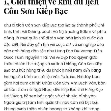
1, Giới thiệu về khu du lịch
Côn Sơn Kiếp Bạc
Khu di tích Côn Sơn Kiếp Bạc tọa lạc tại thành phố Chí
Linh, tỉnh Hải Dương, cách Hà Nội khoảng 80km về phía
đông, là một quần thể di sản văn hóa lịch sử quốc gia
đặc biệt. Nơi đây gắn liền với cuộc đời và sự nghiệp của
các anh hùng dân tộc như Hưng Đạo Đại Vương Trần
Quốc Tuấn, Nguyễn Trãi. Với vẻ đẹp hòa quyện giữa
thiên nhiên thơ mộng và sự linh thiêng, Côn Sơn Kiếp
Bạc thu hút hàng triệu du khách mỗi năm đến dâng
hương cầu bình an, tài lộc và sức khỏe.
Nơi đây bao
gồm hai cụm chính: Chùa Côn Sơn, Am Bạch Vân, bàn
cờ tiên trên núi Ngũ Nhạc, đền Kiếp Bạc thờ Hưng Đạo
Đại Vương, hồ sen bát ngát với cảnh sắc bình yên.
Ngoài giá trị tâm linh, quần thể này còn nổi bật bởi
khung cảnh thiên nhiên hoang sơ, không khí trong