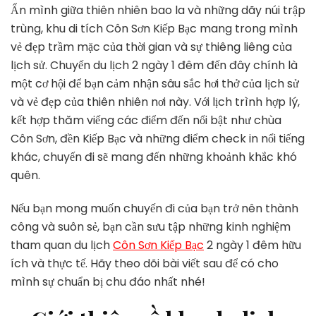
Tham
Ẩn mình giữa thiên nhiên bao la và những dãy núi trập
Quan
trùng, khu di tích Côn Sơn Kiếp Bạc mang trong mình
Du
vẻ đẹp trầm mặc của thời gian và sự thiêng liêng của
Lịch
lịch sử. Chuyến du lịch 2 ngày 1 đêm đến đây chính là
Côn
Sơn
một cơ hội để bạn cảm nhận sâu sắc hơi thở của lịch sử
Kiếp
và vẻ đẹp của thiên nhiên nơi này. Với lịch trình hợp lý,
Bạc
kết hợp thăm viếng các điểm đến nổi bật như chùa
2
Côn Sơn, đền Kiếp Bạc và những điểm check in nổi tiếng
Ngày
1
khác, chuyến đi sẽ mang đến những khoảnh khắc khó
Đêm
quên.
Nếu bạn mong muốn chuyến đi của bạn trở nên thành
công và suôn sẻ, bạn cần sưu tập những kinh nghiệm
tham quan du lịch
Côn Sơn Kiếp Bạc
2 ngày 1 đêm hữu
ích và thực tế. Hãy theo dõi bài viết sau để có cho
mình sự chuẩn bị chu đáo nhất nhé!