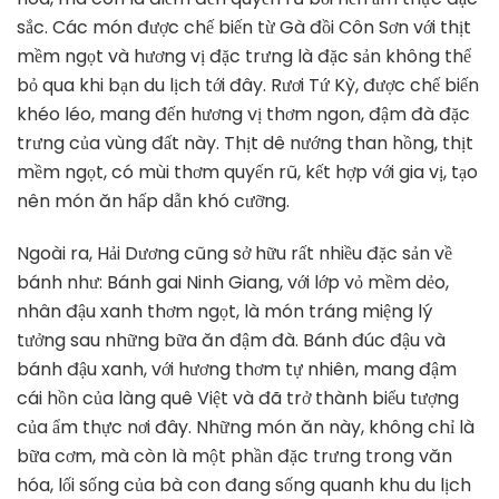
sắc. Các món được chế biến từ Gà đồi Côn Sơn với thịt
mềm ngọt và hương vị đặc trưng là đặc sản không thể
bỏ qua khi bạn du lịch tới đây. Rươi Tứ Kỳ, được chế biến
khéo léo, mang đến hương vị thơm ngon, đậm đà đặc
trưng của vùng đất này. Thịt dê nướng than hồng, thịt
mềm ngọt, có mùi thơm quyến rũ, kết hợp với gia vị, tạo
nên món ăn hấp dẫn khó cưỡng.
Ngoài ra, Hải Dương cũng sở hữu rất nhiều đặc sản về
bánh như: Bánh gai Ninh Giang, với lớp vỏ mềm dẻo,
nhân đậu xanh thơm ngọt, là món tráng miệng lý
tưởng sau những bữa ăn đậm đà. Bánh đúc đậu và
bánh đậu xanh, với hương thơm tự nhiên, mang đậm
cái hồn của làng quê Việt và đã trở thành biểu tượng
của ẩm thực nơi đây. Những món ăn này, không chỉ là
bữa cơm, mà còn là một phần đặc trưng trong văn
hóa, lối sống của bà con đang sống quanh khu du lịch