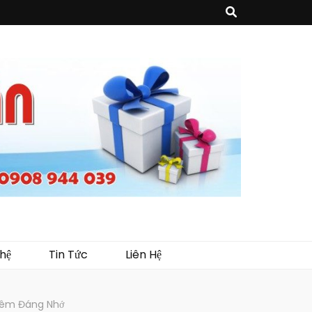
sản phẩm về may mặc như túi vải không dệt, túi xách, ba lô,vali…, các sản
như tủ trưng bày, quầy, kệ, Tray…
hệ
Tin Tức
Liên Hệ
 Đêm Đáng Nhớ