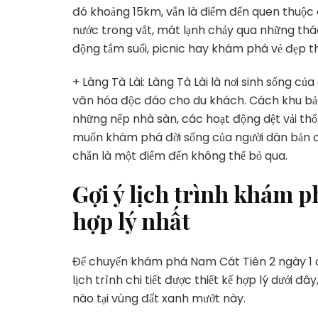
đó khoảng 15km, vẫn là điểm đến quen thuộc đ
nước trong vắt, mát lạnh chảy qua những thá
động tắm suối, picnic hay khám phá vẻ đẹp t
+ Làng Tà Lài: Làng Tà Lài là nơi sinh sống củ
văn hóa độc đáo cho du khách. Cách khu bảo 
những nếp nhà sàn, các hoạt động dệt vải th
muốn khám phá đời sống của người dân bản đ
chắn là một điểm đến không thể bỏ qua.
Gợi ý lịch trình khám 
hợp lý nhất
Để chuyến khám phá Nam Cát Tiên 2 ngày 1 đ
lịch trình chi tiết được thiết kế hợp lý dưới đ
nào tại vùng đất xanh mướt này.