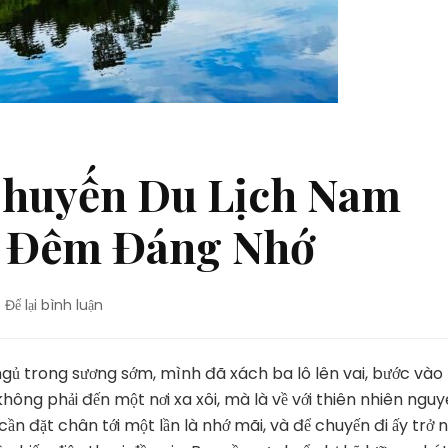
Chuyến Du Lịch Nam
 1 Đêm Đáng Nhớ
tại
Để lại bình luận
Bí
Quyết
Để
ngủ trong sương sớm, mình đã xách ba lô lên vai, bước vào
Có
ông phải đến một nơi xa xôi, mà là về với thiên nhiên ngu
Chuyến
n đặt chân tới một lần là nhớ mãi, và để chuyến đi ấy trở 
Du