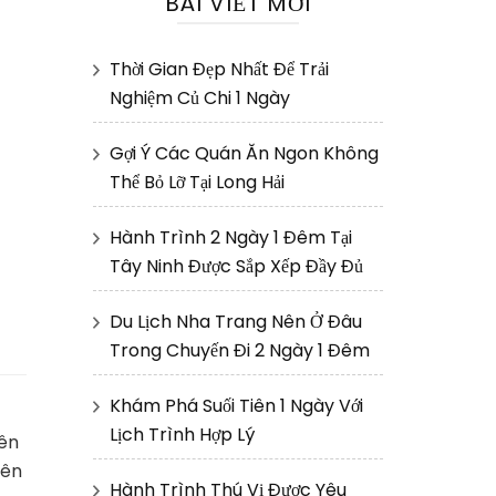
BÀI VIẾT MỚI
Thời Gian Đẹp Nhất Để Trải
Nghiệm Củ Chi 1 Ngày
Gợi Ý Các Quán Ăn Ngon Không
Thể Bỏ Lỡ Tại Long Hải
Hành Trình 2 Ngày 1 Đêm Tại
Tây Ninh Được Sắp Xếp Đầy Đủ
Du Lịch Nha Trang Nên Ở Đâu
Trong Chuyến Đi 2 Ngày 1 Đêm
Khám Phá Suối Tiên 1 Ngày Với
Lịch Trình Hợp Lý
yên
nên
Hành Trình Thú Vị Được Yêu