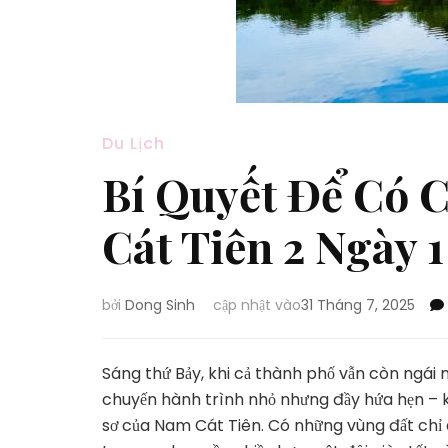
Du Lịch
Bí Quyết Để Có 
Cát Tiên 2 Ngày
bởi
Dong Sinh
cập nhật vào
31 Tháng 7, 2025
Sáng thứ Bảy, khi cả thành phố vẫn còn ngái 
chuyến hành trình nhỏ nhưng đầy hứa hẹn – kh
sơ của Nam Cát Tiên. Có những vùng đất chỉ cầ