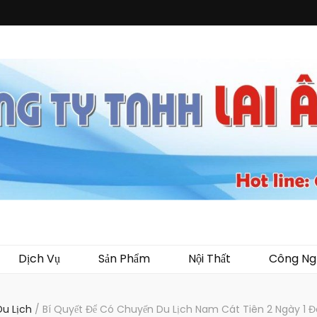
i Ân
ến mại, quà tặng, hàng thủy tinh ngoại nhập, hàng gia dụng ngoại nhập, các 
 áo mưa, túi nhựa, handger…Đặc biệt là các sản phẩm từ MICA, MDF, FORMAT 
Dịch Vụ
Sản Phẩm
Nội Thất
Công Ng
Du Lịch
/
Bí Quyết Để Có Chuyến Du Lịch Nam Cát Tiên 2 Ngày 1