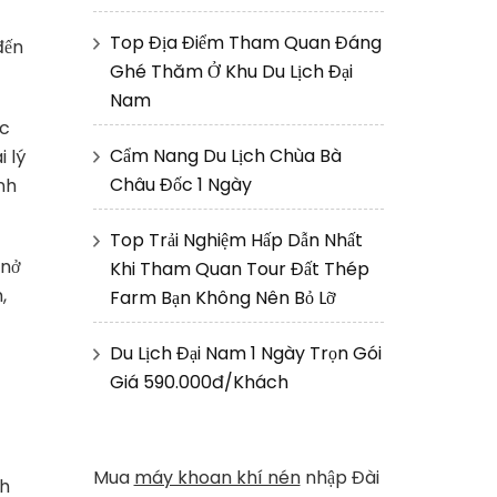
Top Địa Điểm Tham Quan Đáng
đến
Ghé Thăm Ở Khu Du Lịch Đại
Nam
ực
Cẩm Nang Du Lịch Chùa Bà
i lý
Châu Đốc 1 Ngày
nh
Top Trải Nghiệm Hấp Dẫn Nhất
 nở
Khi Tham Quan Tour Đất Thép
,
Farm Bạn Không Nên Bỏ Lỡ
Du Lịch Đại Nam 1 Ngày Trọn Gói
Giá 590.000đ/Khách
Mua
máy khoan khí nén
nhập Đài
ch