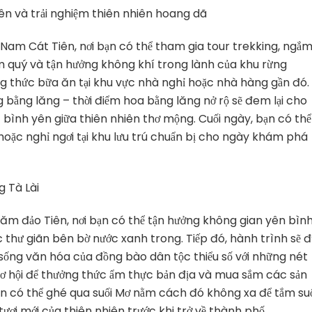
n và trải nghiệm thiên nhiên hoang dã
 Nam Cát Tiên, nơi bạn có thể tham gia tour trekking, ngắ
im quý và tận hưởng không khí trong lành của khu rừng
ởng thức bữa ăn tại khu vực nhà nghỉ hoặc nhà hàng gần đó.
 bằng lăng – thời điểm hoa bằng lăng nở rộ sẽ đem lại cho
ình yên giữa thiên nhiên thơ mộng. Cuối ngày, bạn có thể
oặc nghỉ ngơi tại khu lưu trú chuẩn bị cho ngày khám phá
 Tà Lài
thăm đảo Tiên, nơi bạn có thể tận hưởng không gian yên bìn
 thư giãn bên bờ nước xanh trong. Tiếp đó, hành trình sẽ 
i sống văn hóa của đồng bào dân tộc thiểu số với những nét
 cơ hội để thưởng thức ẩm thực bản địa và mua sắm các sản
ạn có thể ghé qua suối Mơ nằm cách đó không xa để tắm suố
ươi mới của thiên nhiên trước khi trở về thành phố.