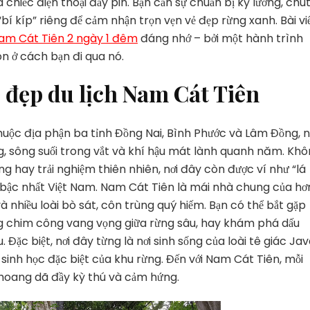
 chiếc điện thoại đầy pin. Bạn cần sự chuẩn bị kỹ lưỡng, chú
Lịch
Nam
“bí kíp” riêng để cảm nhận trọn vẹn vẻ đẹp rừng xanh. Bài vi
Cát
Nam Cát Tiên 2 ngày 1 đêm
đáng nhớ – bởi một hành trình
Tiên
n ở cách bạn đi qua nó.
2
Ngày
đẹp du lịch Nam Cát Tiên
1
Đêm
Đáng
thuộc địa phận ba tỉnh Đồng Nai, Bình Phước và Lâm Đồng, n
Nhớ
ng, sông suối trong vắt và khí hậu mát lành quanh năm. Kh
ng hay trải nghiệm thiên nhiên, nơi đây còn được ví như “lá
g bậc nhất Việt Nam. Nam Cát Tiên là mái nhà chung của hơ
m và nhiều loài bò sát, côn trùng quý hiếm. Bạn có thể bắt gặp
ng chim công vang vọng giữa rừng sâu, hay khám phá dấu
Đặc biệt, nơi đây từng là nơi sinh sống của loài tê giác Ja
sinh học đặc biệt của khu rừng. Đến với Nam Cát Tiên, mỗi
 hoang dã đầy kỳ thú và cảm hứng.