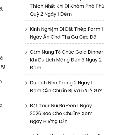
t
Thích Nhất Khi Đi Khám Phá Phú
ết
Quý 2 Ngày 1 Đêm
Kinh Nghiệm Đi Đất Thép Farm 1
Ngày Ăn Chơi Thả Ga Cực Đã
Cẩm Nang Tổ Chức Gala Dinner
ổi
Khi Du Lịch Măng Đen 3 Ngày 2
ông
Đêm
n
Du Lịch Nha Trang 2 Ngày 1
Đêm Cần Chuẩn Bị Và Lưu Ý Gì?
va
Đặt Tour Núi Bà Đen 1 Ngày
2026 Sao Cho Chuẩn? Xem
Ngay Hướng Dẫn