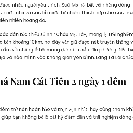
ược nhiều người yêu thích. Suối Mơ nổi bật với những dòng
c nước nhỏ và các hồ nước tự nhiên, thích hợp cho các ho
hiên nhiên hoang dã.
a các dân tộc thiểu số như Châu Mạ, Tày, mang lại trải nghiệ
tồn khoảng 10km, nơi đây vẫn giữ được nét truyền thống v
ổ cẩm và những lễ hội mang đậm bản sắc địa phương. Nếu b
ịa và hòa mình vào không gian yên bình, Làng Tà Lài chắ
phá Nam Cát Tiên 2 ngày 1 đêm
êm trở nên hoàn hảo và trọn vẹn nhất, hãy cùng tham kh
ây, giúp bạn không bỏ lỡ bất kỳ điểm đến và trải nghiệm đáng 