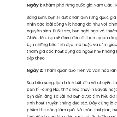
Ngày 1:
Khám phá rừng quốc gia Nam Cát Tiê
Sáng sớm, bạn sẽ đặt chân đến rừng quốc gia
nhìn các loài động vật hoang dã như voi, ch
nguyên sinh. Buổi trưa, bạn nghỉ ngơi và thư
Chiều đến, bạn sẽ được đưa đi tham quan rừng
bạn những bức ảnh đẹp mê hoặc và cảm giác b
tham gia các hoạt động dã ngoại nhẹ nhàng h
tiếp theo.
Ngày 2:
Tham quan đảo Tiên và văn hóa làng
Sau bữa sáng, lịch trình bắt đầu với chuyến 
bên hồ Đồng Nai, thử chèo thuyền kayak hoặc
bạn đến làng Tà Lài, nơi bạn được tìm hiểu đờ
sinh hoạt truyền thống đặc sắc. Đây cũng là
phẩm thủ công làm quà. Nếu còn thời gian, b
thư giãn trong làn nước mát và tận hưởng sự t