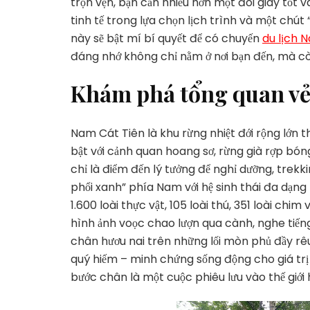
trọn vẹn, bạn cần nhiều hơn một đôi giày tốt và
tinh tế trong lựa chọn lịch trình và một chút 
này sẽ bật mí bí quyết để có chuyến
du lịch 
đáng nhớ không chỉ nằm ở nơi bạn đến, mà cò
Khám phá tổng quan vẻ 
Nam Cát Tiên là khu rừng nhiệt đới rộng lớn 
bật với cảnh quan hoang sơ, rừng già rợp bó
chỉ là điểm đến lý tưởng để nghỉ dưỡng, trekki
phổi xanh” phía Nam với hệ sinh thái đa dạn
1.600 loài thực vật, 105 loài thú, 351 loài chi
hình ảnh voọc chao lượn qua cành, nghe tiế
chân hươu nai trên những lối mòn phủ đầy rêu. 
quý hiếm – minh chứng sống động cho giá trị 
bước chân là một cuộc phiêu lưu vào thế giới