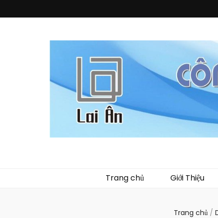
Quà Tặng La
Chuyên thiết kế, sản xuất và cung cấp các vật phẩm khuy
phẩm về nhựa như
Trang chủ
Giới Thiệu
Trang chủ
/