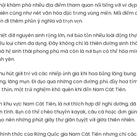
hội khám phá nhiều địa điểm tham quan nổi tiếng với vẻ đẹp
nhiên cũng như nét văn hóa đặc trưng vùng miền. Mỗi điểm 
ến đi thêm phần ý nghĩa và trọn vẹn.
ệt đới nguyên sinh rộng lớn, nơi bảo tồn nhiều loài động th
ều loại chim đa dạng. Đây không chỉ là thiên đường sinh thá
á hệ sinh thái phong phú mà còn là nơi bạn có thể hòa mì
nh yên.
u hút giới trẻ và các nhiếp ảnh gia khi hoa bằng lăng bung
ộng, lãng mạn. Đi dạo qua những con đường phủ đầy hoa tím
thản, một trải nghiệm khó quên khi đến Nam Cát Tiên.
 khu vực Nam Cát Tiên, là nơi thích hợp để nghỉ dưỡng, dã
n tĩnh. Bạn có thể chèo thuyền kayak, câu cá hoặc đơn giản
 nên những phút giây thư giãn tuyệt vời giữa thiên nhiên.
chính thức của Rừng Quốc gia Nam Cát Tiên nhưng chỉ cá