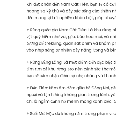
Khi đặt chân đến Nam Cát Tiên, bạn sẽ có cơ 
hoang sơ, kỳ thú và đầy sức sống của thiên 
đều mang lại trải nghiệm khác biệt, giúp chuy
+ Rừng quốc gia Nam Cát Tiên: Là khu rừng nhi
vật quý hiếm như voi, gấu, báo hoa mai, và nhi
tưởng để trekking, quan sát chim và khám ph
vào nhịp sống tự nhiên đầy năng lượng và bì
+ Rừng Bằng Lăng: Là một điểm đến đặc biệt th
tím rịm cả khu rừng, tạo nên cảnh sắc thơ m
bạn sẽ cảm nhận được sự nhẹ nhàng và thanh 
+ Đảo Tiên: Nằm êm đềm giữa hồ Đồng Nai, gần
ngoại và tận hưởng không gian trong lành, yê
chỉ là ngắm cảnh hồ mênh mông xanh biếc, tạo
+ Suối Mơ: Mặc dù không nằm trong phạm vi 