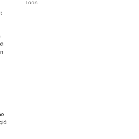
Loan
ạt
m
ới
ạn
c
ảo
giá