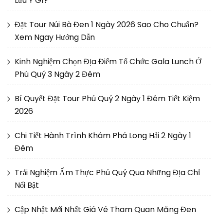
Lưu Ý Gì?
Đặt Tour Núi Bà Đen 1 Ngày 2026 Sao Cho Chuẩn?
Xem Ngay Hướng Dẫn
Kinh Nghiệm Chọn Địa Điểm Tổ Chức Gala Lunch Ở
Phú Quý 3 Ngày 2 Đêm
Bí Quyết Đặt Tour Phú Quý 2 Ngày 1 Đêm Tiết Kiệm
2026
Chi Tiết Hành Trình Khám Phá Long Hải 2 Ngày 1
Đêm
Trải Nghiệm Ẩm Thực Phú Quý Qua Những Địa Chỉ
Nổi Bật
Cập Nhật Mới Nhất Giá Vé Tham Quan Măng Đen