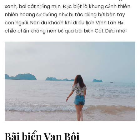
xanh, bãi cát trắng mịn. Đặc biệt là khung cảnh thiên
nhiên hoang sơ dường như bị tác động bởi bàn tay
con người. Nên du khách khi
đi du lịch Vịnh Lan Hạ
chắc chắn không nên bỏ qua bãi biển Cát Dứa nhé!
Bãi biển Vạn Bội