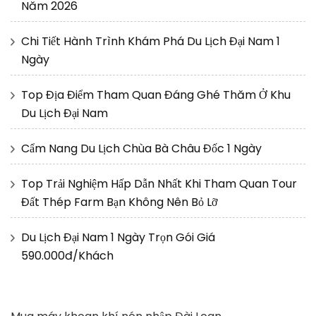
Năm 2026
Chi Tiết Hành Trình Khám Phá Du Lịch Đại Nam 1
Ngày
Top Địa Điểm Tham Quan Đáng Ghé Thăm Ở Khu
Du Lịch Đại Nam
Cẩm Nang Du Lịch Chùa Bà Châu Đốc 1 Ngày
Top Trải Nghiệm Hấp Dẫn Nhất Khi Tham Quan Tour
Đất Thép Farm Bạn Không Nên Bỏ Lỡ
Du Lịch Đại Nam 1 Ngày Trọn Gói Giá
590.000đ/Khách