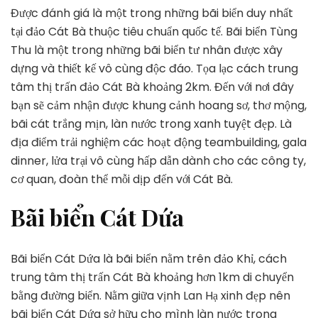
Được đánh giá là một trong những bãi biển duy nhất
tại đảo Cát Bà thuộc tiêu chuẩn quốc tế. Bãi biển Tùng
Thu là một trong những bãi biển tư nhân được xây
dựng và thiết kế vô cùng độc đáo. Tọa lạc cách trung
tâm thị trấn đảo Cát Bà khoảng 2km. Đến với nơi đây
bạn sẽ cảm nhận được khung cảnh hoang sơ, thơ mộng,
bãi cát trắng mịn, làn nước trong xanh tuyệt đẹp. Là
địa điểm trải nghiệm các hoạt động teambuilding, gala
dinner, lửa trại vô cùng hấp dẫn dành cho các công ty,
cơ quan, đoàn thể mỗi dịp đến với Cát Bà.
Bãi biển Cát Dứa
Bãi biển Cát Dứa là bãi biển nằm trên đảo Khỉ, cách
trung tâm thị trấn Cát Bà khoảng hơn 1km di chuyển
bằng đường biển. Nằm giữa vịnh Lan Hạ xinh đẹp nên
bãi biển Cát Dứa sở hữu cho mình làn nước trong