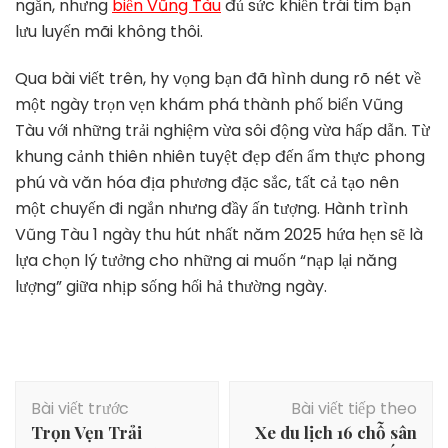
ngắn, nhưng
biển Vũng Tàu
đủ sức khiến trái tim bạn
lưu luyến mãi không thôi.
Qua bài viết trên, hy vọng bạn đã hình dung rõ nét về
một ngày trọn vẹn khám phá thành phố biển Vũng
Tàu với những trải nghiệm vừa sôi động vừa hấp dẫn. Từ
khung cảnh thiên nhiên tuyệt đẹp đến ẩm thực phong
phú và văn hóa địa phương đặc sắc, tất cả tạo nên
một chuyến đi ngắn nhưng đầy ấn tượng. Hành trình
Vũng Tàu 1 ngày thu hút nhất năm 2025 hứa hẹn sẽ là
lựa chọn lý tưởng cho những ai muốn “nạp lại năng
lượng” giữa nhịp sống hối hả thường ngày.
Điều
Bài viết trước
Bài viết tiếp theo
hướng
Trọn Vẹn Trải
Xe du lịch 16 chỗ sân
bài