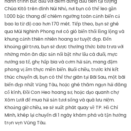
hành trình bắt đầu với điểm dừng đầu tiên tại tượng
Chúa Kitô trên đỉnh Núi Nhỏ, nơi bạn có thể leo gần
1.000 bậc thang để chiêm ngưỡng toàn cảnh biển cả
bao la từ độ cao hơn 170 mét. Tiếp theo, bạn sẽ ghé
qua Mũi Nghinh Phong nơi có gió biển thổi lồng lộng và
khung cảnh thiên nhiên hoang sơ tuyệt đẹp. Đến
khoảng giờ trưa, bạn sẽ được thưởng thức bữa trưa với
những món ăn đặc sản nổi bật như lẩu cá đuối, mực
nướng sa tế, ghẹ hấp bia và cơm hải sản, mang đậm
phong vị ẩm thực miền biển. Buổi chiều, trước khi kết
thúc chuyến đi, bạn có thể thư giãn tại Bãi Sau, một bãi
biển đẹp nhất Vũng Tàu, hoặc ghé thăm ngọn hải đăng
cổ kính, Đồi Con Heo hoang sơ, hoặc dạo quanh chợ
Xóm Lưới để mua hải sản tươi sống và quà lưu niệm.
Khoảng giờ chiều, xe sẽ xuất phát quay về TP. Hồ Chí
Minh, khép lại chuyến đi 1 ngày khám phá và tận hưởng
trọn vẹn Vũng Tàu.