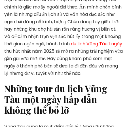
Ngày
chính là giấc mơ ấy ngoài đời thực. Ẩn mình chốn bình
Thu
Hút
yên là những dấu ấn lịch sử và văn hóa đặc sắc như
Nhất
ngọn hải đăng cổ kính, tượng Chúa dang tay giữa trời
Năm
hay những khu chợ hải sản rộn ràng hương vị biển cả.
2025
Và để cảm nhận trọn vẹn sức hút ấy trong một khoảng
thời gian ngắn ngủi, hành trình
du lịch Vũng Tàu 1 ngày
thu hút nhất năm 2025 sẽ mở ra những trải nghiệm vừa
gần gũi vừa mới mẻ. Hãy cùng khám phá xem một
ngày ở thành phố biển sẽ đưa ta đi đến đâu và mang
lại những dư vị tuyệt vời như thế nào.
Những tour du lịch Vũng
Tàu một ngày hấp dẫn
không thể bỏ lỡ
Vũng Tàu cũng là một điểm đến lý tưởng với những