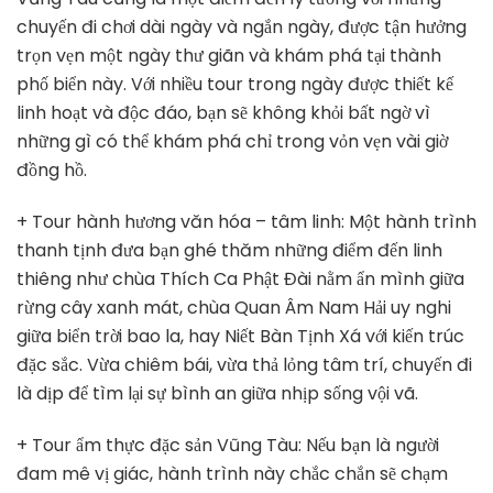
chuyến đi chơi dài ngày và ngắn ngày, được tận hưởng
trọn vẹn một ngày thư giãn và khám phá tại thành
phố biển này. Với nhiều tour trong ngày được thiết kế
linh hoạt và độc đáo, bạn sẽ không khỏi bất ngờ vì
những gì có thể khám phá chỉ trong vỏn vẹn vài giờ
đồng hồ.
+ Tour hành hương văn hóa – tâm linh: Một hành trình
thanh tịnh đưa bạn ghé thăm những điểm đến linh
thiêng như chùa Thích Ca Phật Đài nằm ẩn mình giữa
rừng cây xanh mát, chùa Quan Âm Nam Hải uy nghi
giữa biển trời bao la, hay Niết Bàn Tịnh Xá với kiến trúc
đặc sắc. Vừa chiêm bái, vừa thả lỏng tâm trí, chuyến đi
là dịp để tìm lại sự bình an giữa nhịp sống vội vã.
+ Tour ẩm thực đặc sản Vũng Tàu: Nếu bạn là người
đam mê vị giác, hành trình này chắc chắn sẽ chạm