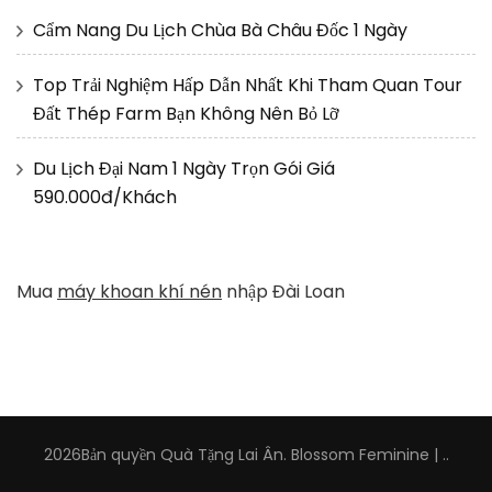
Cẩm Nang Du Lịch Chùa Bà Châu Đốc 1 Ngày
Top Trải Nghiệm Hấp Dẫn Nhất Khi Tham Quan Tour
Đất Thép Farm Bạn Không Nên Bỏ Lỡ
Du Lịch Đại Nam 1 Ngày Trọn Gói Giá
590.000đ/Khách
Mua
máy khoan khí nén
nhập Đài Loan
2026Bản quyền
Quà Tặng Lai Ân
.
Blossom Feminine |
.
.