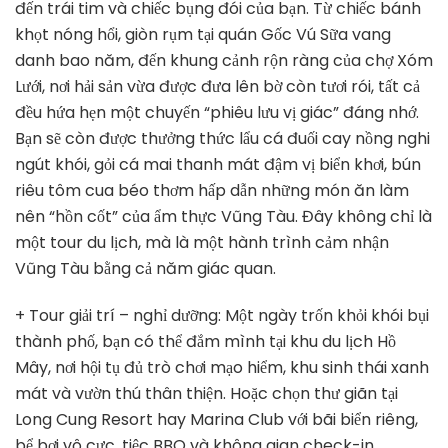
đến trái tim và chiếc bụng đói của bạn. Từ chiếc bánh
khọt nóng hổi, giòn rụm tại quán Gốc Vú Sữa vang
danh bao năm, đến khung cảnh rộn ràng của chợ Xóm
Lưới, nơi hải sản vừa được đưa lên bờ còn tươi rói, tất cả
đều hứa hẹn một chuyến “phiêu lưu vị giác” đáng nhớ.
Bạn sẽ còn được thưởng thức lẩu cá đuối cay nồng nghi
ngút khói, gỏi cá mai thanh mát đậm vị biển khơi, bún
riêu tôm cua béo thơm hấp dẫn những món ăn làm
nên “hồn cốt” của ẩm thực Vũng Tàu. Đây không chỉ là
một tour du lịch, mà là một hành trình cảm nhận
Vũng Tàu bằng cả năm giác quan.
+ Tour giải trí – nghỉ dưỡng: Một ngày trốn khỏi khói bụi
thành phố, bạn có thể đắm mình tại khu du lịch Hồ
Mây, nơi hội tụ đủ trò chơi mạo hiểm, khu sinh thái xanh
mát và vườn thú thân thiện. Hoặc chọn thư giãn tại
Long Cung Resort hay Marina Club với bãi biển riêng,
bể bơi vô cực, tiệc BBQ và không gian check-in