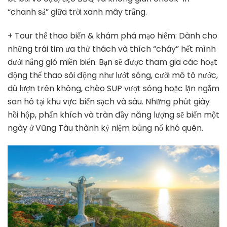
“chanh sả” giữa trời xanh mây trắng.
+ Tour thể thao biển & khám phá mạo hiểm: Dành cho
những trái tim ưa thử thách và thích “cháy” hết mình
dưới nắng gió miền biển. Bạn sẽ được tham gia các hoạt
động thể thao sôi động như lướt sóng, cưỡi mô tô nước,
dù lượn trên không, chèo SUP vượt sóng hoặc lặn ngắm
san hô tại khu vực biển sạch và sâu. Những phút giây
hồi hộp, phấn khích và tràn đầy năng lượng sẽ biến một
ngày ở Vũng Tàu thành kỷ niệm bùng nổ khó quên.