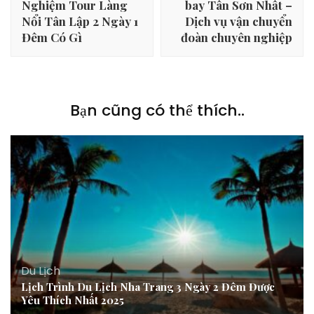
Nghiệm Tour Làng
bay Tân Sơn Nhất –
viết
Nổi Tân Lập 2 Ngày 1
Dịch vụ vận chuyển
Đêm Có Gì
đoàn chuyên nghiệp
Bạn cũng có thể thích..
Du Lịch
Lịch Trình Du Lịch Nha Trang 3 Ngày 2 Đêm Được
Yêu Thích Nhất 2025