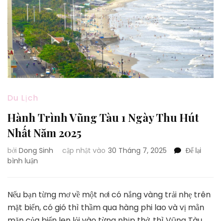
Du Lịch
Hành Trình Vũng Tàu 1 Ngày Thu Hút
Nhất Năm 2025
bởi
Dong Sinh
cập nhật vào
30 Tháng 7, 2025
Để lại
tại
bình luận
Hành
Trình
Vũng
Nếu bạn từng mơ về một nơi có nắng vàng trải nhẹ trên
Tàu
mặt biển, có gió thì thầm qua hàng phi lao và vị mằn
1
mặn của biển len lỏi vào từng nhịp thở, thì Vũng Tàu