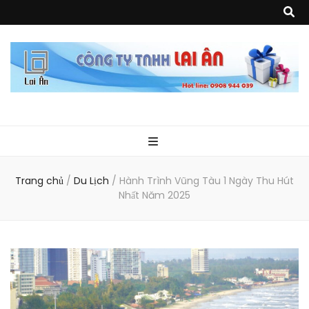
Quà Tặng Lai
Chuyên thiết kế, sản xuất và cung cấp các vật phẩm khuyến mại, quà
tặng, hàng thủy tinh ngoại nhập, hàng gia dụng ngoại nhập, các sản
phẩm về may mặc như túi vải không dệt, túi xách, ba lô,vali…, các sản
phẩm về nhựa như áo mưa, túi nhựa, handger…Đặc biệt là các sản phẩm
Ân
từ MICA, MDF, FORMAT như tủ trưng bày, quầy, kệ, Tray…
Trang chủ
/
Du Lịch
/
Hành Trình Vũng Tàu 1 Ngày Thu Hút
Nhất Năm 2025