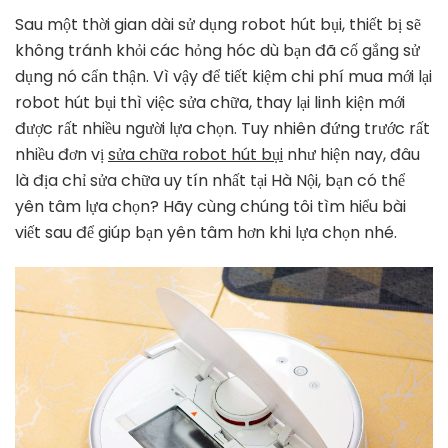
sửa
Sau một thời gian dài sử dụng robot hút bụi, thiết bị sẽ
robot
không tránh khỏi các hỏng hóc dù bạn đã cố gắng sử
hút
dụng nó cẩn thận. Vì vậy để tiết kiệm chi phí mua mới lại
bụi
robot hút bụi thì việc sửa chữa, thay lại linh kiện mới
uy
tín
được rất nhiều người lựa chọn. Tuy nhiên đứng trước rất
nhất
nhiều đơn vị
sửa chữa robot hút bụi
như hiện nay, đâu
tại
là địa chỉ sửa chữa uy tín nhất tại Hà Nội, bạn có thể
Hà
yên tâm lựa chọn? Hãy cùng chúng tôi tìm hiểu bài
Nội
viết sau để giúp bạn yên tâm hơn khi lựa chọn nhé.