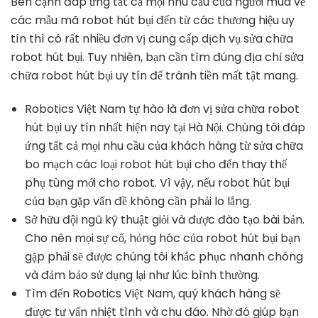
Bên cạnh đáp ứng tất cả mọi nhu cầu của người mua về
các mẫu mã robot hút bụi đến từ các thương hiệu uy
tín thì có rất nhiều đơn vị cung cấp dịch vụ sửa chữa
robot hút bụi. Tuy nhiên, bạn cần tìm đúng địa chỉ sửa
chữa robot hút bụi uy tín để tránh tiền mất tật mang.
Robotics Việt Nam tự hào là đơn vị sửa chữa robot
hút bụi uy tín nhất hiện nay tại Hà Nội. Chúng tôi đáp
ứng tất cả mọi nhu cầu của khách hàng từ sửa chữa
bo mạch các loại robot hút bụi cho đến thay thế
phụ tùng mới cho robot. Vì vậy, nếu robot hút bụi
của bạn gặp vấn đề không cần phải lo lắng.
Sở hữu đội ngũ kỹ thuật giỏi và được đào tạo bài bản.
Cho nên mọi sự cố, hỏng hóc của robot hút bụi bạn
gặp phải sẽ được chúng tôi khắc phục nhanh chóng
và đảm bảo sử dụng lại như lúc bình thường.
Tìm đến Robotics Việt Nam, quý khách hàng sẽ
được tư vấn nhiệt tình và chu đáo. Nhờ đó giúp bạn