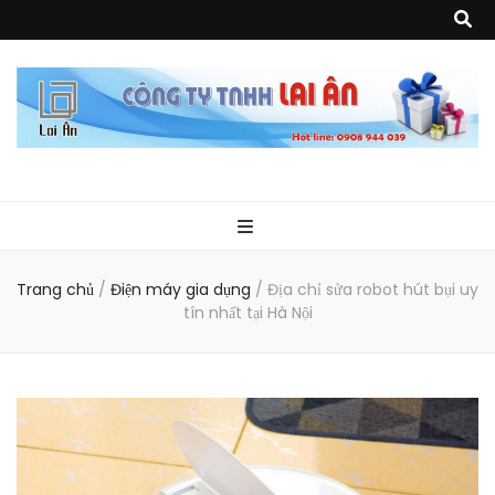
Quà Tặng Lai
Chuyên thiết kế, sản xuất và cung cấp các vật phẩm khuyến mại, quà
tặng, hàng thủy tinh ngoại nhập, hàng gia dụng ngoại nhập, các sản
phẩm về may mặc như túi vải không dệt, túi xách, ba lô,vali…, các sản
phẩm về nhựa như áo mưa, túi nhựa, handger…Đặc biệt là các sản phẩm
Ân
từ MICA, MDF, FORMAT như tủ trưng bày, quầy, kệ, Tray…
Trang chủ
/
Điện máy gia dụng
/
Địa chỉ sửa robot hút bụi uy
tín nhất tại Hà Nội