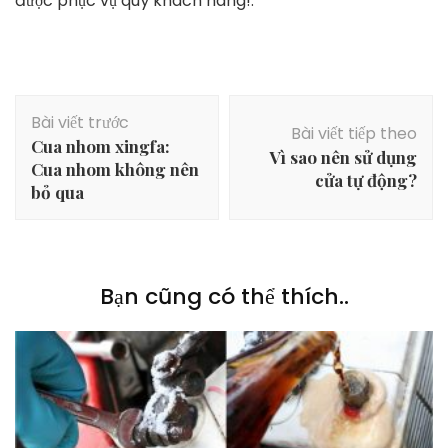
được phục vụ quý khách hàng!.
Điều
Bài viết trước
hướng
Bài viết tiếp theo
Cua nhom xingfa:
bài
Vì sao nên sử dụng
Cua nhom không nên
viết
cửa tự động?
bỏ qua
Bạn cũng có thể thích..