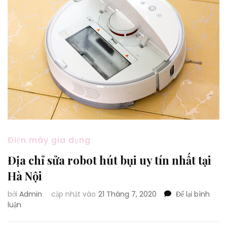
Điện máy gia dụng
Địa chỉ sửa robot hút bụi uy tín nhất tại
Hà Nội
bởi
Admin
cập nhật vào
21 Tháng 7, 2020
Để lại bình
tại
luận
Địa
chỉ