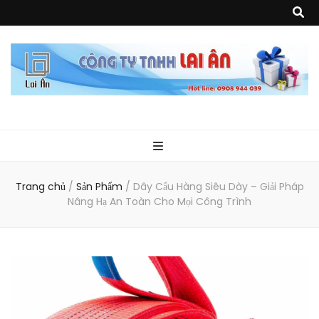
Quà Tặng Lai
Chuyên thiết kế, sản xuất và cung cấp các vật phẩm khuyến mại, quà
tặng, hàng thủy tinh ngoại nhập, hàng gia dụng ngoại nhập, các sản
phẩm về may mặc như túi vải không dệt, túi xách, ba lô,vali…, các sản
phẩm về nhựa như áo mưa, túi nhựa, handger…Đặc biệt là các sản phẩm
Ân
từ MICA, MDF, FORMAT như tủ trưng bày, quầy, kệ, Tray…
Trang chủ
/
Sản Phẩm
/
Dây Cẩu Hàng Siêu Dày – Giải Pháp
Nâng Hạ An Toàn Cho Mọi Công Trình