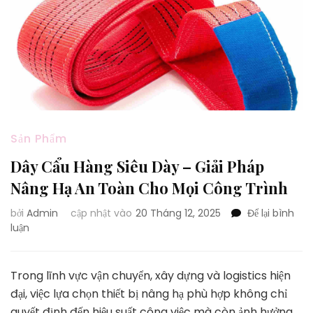
Sản Phẩm
Dây Cẩu Hàng Siêu Dày – Giải Pháp
Nâng Hạ An Toàn Cho Mọi Công Trình
bởi
Admin
cập nhật vào
20 Tháng 12, 2025
Để lại bình
tại
luận
Dây
Cẩu
Hàng
Trong lĩnh vực vận chuyển, xây dựng và logistics hiện
Siêu
đại, việc lựa chọn thiết bị nâng hạ phù hợp không chỉ
Dày
quyết định đến hiệu suất công việc mà còn ảnh hưởng