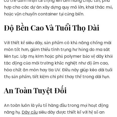
có thể đảm nhận tải trọng lên đến hàng chục tấn, phù
hợp cho các dự án xây dựng quy mô lớn, khai thác mỏ,
hoặc vận chuyển container tại cảng biển.
Độ Bền Cao Và Tuổi Thọ Dài
Với thiết kế siêu dày, sản phẩm có khả năng chống mài
mòn tốt hơn, giảm thiểu tình trạng hư hỏng do ma sát
liên tục. Lớp mạ kẽm hoặc phủ polymer bảo vệ dây khỏi
tác động của môi trường khắc nghiệt như độ ẩm cao,
hóa chất ăn mòn hay tia UV. Điều này giúp kéo dài tuổi
thọ sản phẩm, tiết kiệm chi phí thay thế trong dài hạn.
An Toàn Tuyệt Đối
An toàn luôn là yếu tố hàng đầu trong mọi hoạt động
nâng hạ.
Dây cẩu
siêu dày được thiết kế với hệ số an