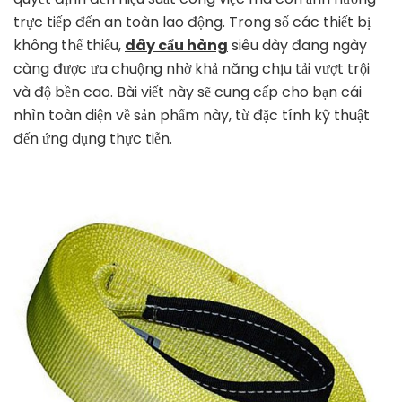
–
trực tiếp đến an toàn lao động. Trong số các thiết bị
Giải
Pháp
không thể thiếu,
dây cẩu hàng
siêu dày đang ngày
Nâng
càng được ưa chuộng nhờ khả năng chịu tải vượt trội
Hạ
và độ bền cao. Bài viết này sẽ cung cấp cho bạn cái
An
nhìn toàn diện về sản phẩm này, từ đặc tính kỹ thuật
Toàn
Cho
đến ứng dụng thực tiễn.
Mọi
Công
Trình