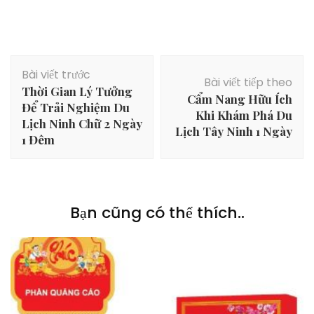
Điều
Bài viết trước
hướng
Bài viết tiếp theo
Thời Gian Lý Tưởng
bài
Cẩm Nang Hữu Ích
Để Trải Nghiệm Du
viết
Khi Khám Phá Du
Lịch Ninh Chữ 2 Ngày
Lịch Tây Ninh 1 Ngày
1 Đêm
Bạn cũng có thể thích..