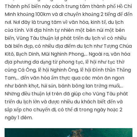
Thành phố biển này cách trung tâm thành phố Hồ Chí
Minh khoảng 100km và di chuyển khoảng 2 tiếng để đến
nơi. Nơi đây là trung tâm về văn hóa, kinh tế, du lịch
của tỉnh. Với địa hình tự nhiên một bên núi một bên
biển, Vũng Tàu thuận lợi phát triển du lịch vì có nhiều
bãi biển đẹp, có nhiều địa điểm du lịch như Tượng Chúa
Kitô, Bạch Dinh, Mũi Nghinh Phong,… Ngoài ra, văn hóa
địa phương đa dạng từ phong tục, lễ hội như tục thờ
cúng Cá Ông, lễ hội Nghinh Ông, lễ hội Đình thần Thắng
Tam,… đến văn hóa ẩm thực qua các món ăn ngon
như bánh khọt, hải sản, bánh bông lan trứng muối,…
Những điều thuận lợi trên đã giúp cho Vũng Tàu phát
triển du lịch lớn và được nhiều du khách biết đến và
sắp xếp cho chuyến đi, có thể đi trong ngày hoặc 2
ngày 1 đêm.