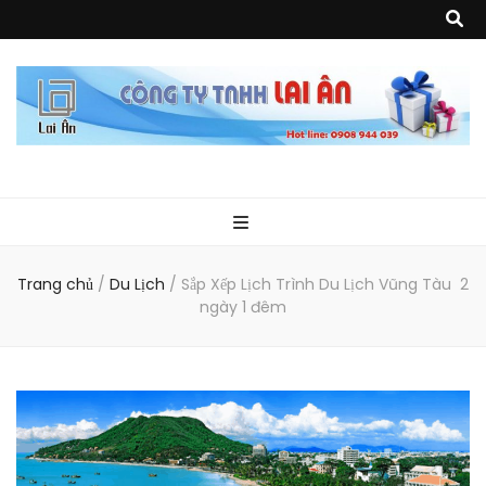
Quà Tặng Lai
Chuyên thiết kế, sản xuất và cung cấp các vật phẩm khuyến mại, quà
tặng, hàng thủy tinh ngoại nhập, hàng gia dụng ngoại nhập, các sản
phẩm về may mặc như túi vải không dệt, túi xách, ba lô,vali…, các sản
phẩm về nhựa như áo mưa, túi nhựa, handger…Đặc biệt là các sản phẩm
Ân
từ MICA, MDF, FORMAT như tủ trưng bày, quầy, kệ, Tray…
Trang chủ
/
Du Lịch
/
Sắp Xếp Lịch Trình Du Lịch Vũng Tàu 2
ngày 1 đêm