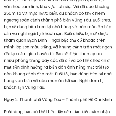
văn hóa tâm linh, khu vực lịch sử,… Với độ cao khoảng
250m so với mực nước biển, du khách có thể chiêm
ngưỡng toàn cảnh thành phố biển Vũng Tàu. Buổi trưa,
bạn sẽ dùng bữa trưa tại nhà hàng với các món ăn hấp
dẫn và nghỉ ngơi tại khách sạn. Buổi chiều, bạn sẽ được
tham quan Bạch Dinh – ngôi biệt thự cổ khoác trên
mình lớp sơn màu trắng, với khung cảnh trên một ngọn
đồi tạo cảm giác huyền bí. Bạn sẽ được tham quan
nhiều phòng trưng bày các đồ cổ và có thể checkin ở
mặt tiền dinh hướng ra biển đón ánh nắng mặt trời tạo
nên khung cảnh đẹp mắt. Buổi tối, bạn dùng bữa tại nhà
hàng ven biển với các món ăn hải sản. Nghỉ đêm tại
khách sạn Vũng Tàu.
Ngày 2. Thành phố Vũng Tàu – Thành phố Hồ Chí Minh
Buổi sáng, bạn có thể thức dậy sớm dạo biển cảm nhận