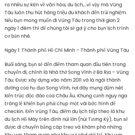
ra nhiều sự kiện về văn hóa, du lịch,…vì vậy mà Vũng
Tàu luôn thu hút hàng triệu du khách đến trải nghiệm.
Nếu bạn mong muốn đi Vũng Tàu trong thời gian 2
ngày 1 đêm thì để chúng tôi sẽ gợi ý cho bạn lịch trình
cơ bản nhé.
Ngày 1: Thành phố Hồ Chí Minh – Thành phố Vũng Tàu
Buổi sáng, bạn sẽ đến điểm tham quan đầu tiên trong
chuyến đi, chính là Nhà thờ Song Vĩnh ở Bà Rịa – Vũng
Tàu. Được xây dựng vào năm 2011 và là ngôi thánh
đường của họ đạo Song Vĩnh, nơi đây mạng đậm nét
kiến trúc độc đáo của Châu Âu. Khung cảnh nguy nga
tráng lệ khiến bạn phải chụp một vài bức hình để
checkin. Đến Vũng Tàu, điểm du lịch tiếp theo là khu
du lịch Hồ Mây trên đỉnh núi lớn (núi Tương Kỳ), bạn sẽ
được di chuyển bằng cáp treo và khám phá những
khu vực tham quan như khu vui chơi giải trí, khu vực