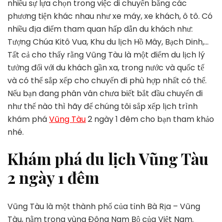
nhiều sự lựa chọn trong việc di chuyển bằng các
Vũng
Tàu
phương tiện khác nhau như xe máy, xe khách, ô tô. Có
2
nhiều địa điểm tham quan hấp dẫn du khách như:
ngày
Tượng Chúa Kitô Vua, Khu du lịch Hồ Mây, Bạch Dinh,…
1
Tất cả cho thấy rằng Vũng Tàu là một điểm du lịch lý
đêm
tưởng đối với du khách gần xa, trong nước và quốc tế
và có thể sắp xếp cho chuyến đi phù hợp nhất có thể.
Nếu bạn đang phân vân chưa biết bắt đầu chuyến đi
như thế nào thì hãy để chúng tôi sắp xếp lịch trình
khám phá
Vũng Tàu
2 ngày 1 đêm cho bạn tham khảo
nhé.
Khám phá du lịch Vũng Tàu
2 ngày 1 đêm
Vũng Tàu là một thành phố của tỉnh Bà Rịa – Vũng
Tàu, nằm trong vùng Đông Nam Bộ của Việt Nam.