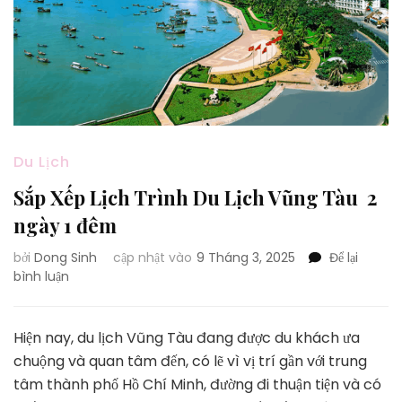
Du Lịch
Sắp Xếp Lịch Trình Du Lịch Vũng Tàu 2
ngày 1 đêm
bởi
Dong Sinh
cập nhật vào
9 Tháng 3, 2025
Để lại
tại
bình luận
Sắp
Xếp
Lịch
Hiện nay, du lịch Vũng Tàu đang được du khách ưa
Trình
chuộng và quan tâm đến, có lẽ vì vị trí gần với trung
Du
tâm thành phố Hồ Chí Minh, đường đi thuận tiện và có
Lịch