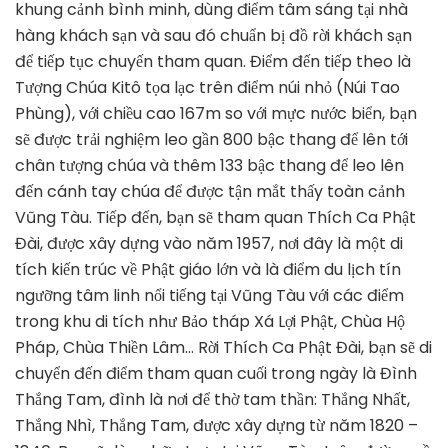
khung cảnh bình minh, dùng điểm tâm sáng tại nhà
hàng khách sạn và sau đó chuẩn bị đồ rời khách sạn
để tiếp tục chuyến tham quan. Điểm đến tiếp theo là
Tượng Chúa Kitô tọa lạc trên điểm núi nhỏ (Núi Tao
Phùng), với chiều cao 167m so với mực nước biển, bạn
sẽ được trải nghiệm leo gần 800 bậc thang để lên tới
chân tượng chúa và thêm 133 bậc thang để leo lên
đến cánh tay chúa để được tận mắt thấy toàn cảnh
Vũng Tàu. Tiếp đến, bạn sẽ tham quan Thích Ca Phật
Đài, được xây dựng vào năm 1957, nơi đây là một di
tích kiến trúc về Phật giáo lớn và là điểm du lịch tín
ngưỡng tâm linh nổi tiếng tại Vũng Tàu với các điểm
trong khu di tích như Bảo tháp Xá Lợi Phật, Chùa Hộ
Pháp, Chùa Thiền Lâm… Rời Thích Ca Phật Đài, bạn sẽ di
chuyển đến điểm tham quan cuối trong ngày là Đình
Thắng Tam, đình là nơi để thờ tam thần: Thắng Nhất,
Thắng Nhì, Thắng Tam, được xây dựng từ năm 1820 –