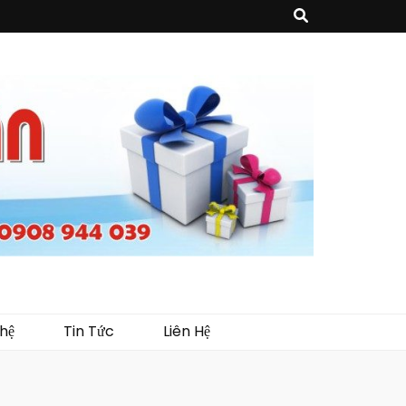
sản phẩm về may mặc như túi vải không dệt, túi xách, ba lô,vali…, các sản
như tủ trưng bày, quầy, kệ, Tray…
hệ
Tin Tức
Liên Hệ