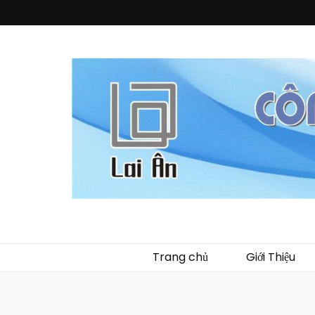
Quà Tặng La
Chuyên thiết kế, sản xuất và cung cấp các vật phẩm khuy
phẩm về nhựa như
Trang chủ
Giới Thiệu