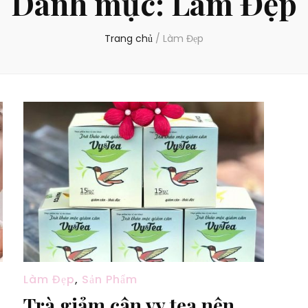
Danh mục:
Làm Đẹp
Trang chủ
/
Làm Đẹp
Làm Đẹp
,
Sản Phẩm
Trà giảm cân vy tea nên