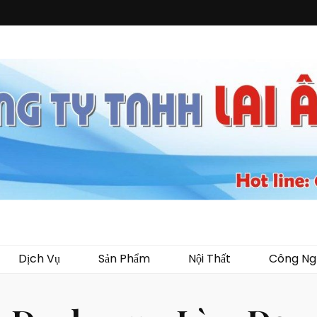
i Ân
ến mại, quà tặng, hàng thủy tinh ngoại nhập, hàng gia dụng ngoại nhập, các 
 áo mưa, túi nhựa, handger…Đặc biệt là các sản phẩm từ MICA, MDF, FORMAT 
Dịch Vụ
Sản Phẩm
Nội Thất
Công Ng