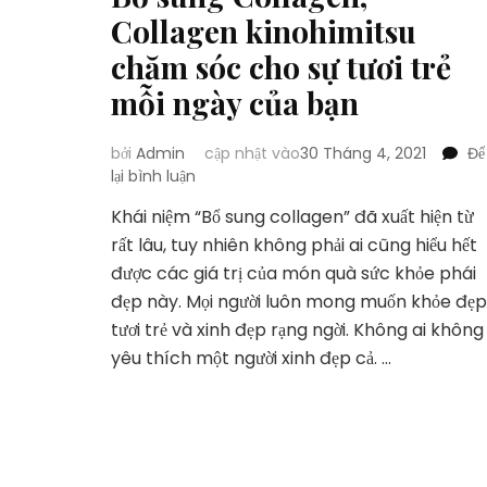
Collagen kinohimitsu
chăm sóc cho sự tươi trẻ
mỗi ngày của bạn
bởi
Admin
cập nhật vào
30 Tháng 4, 2021
Để
tại
lại bình luận
Bổ
Khái niệm “Bổ sung collagen” đã xuất hiện từ
sung
rất lâu, tuy nhiên không phải ai cũng hiểu hết
Collagen,
Collagen
được các giá trị của món quà sức khỏe phái
kinohimitsu
đẹp này. Mọi người luôn mong muốn khỏe đẹp
chăm
tươi trẻ và xinh đẹp rạng ngời. Không ai không
sóc
yêu thích một người xinh đẹp cả. …
cho
sự
tươi
trẻ
mỗi
ngày