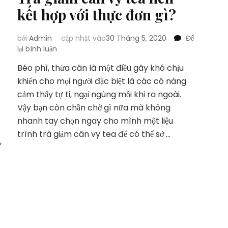
kết hợp với thực đơn gì?
bởi
Admin
cập nhật vào
30 Tháng 5, 2020
Để
tại
lại bình luận
Trà
Béo phì, thừa cân là một điều gây khó chịu
giảm
khiến cho mọi người đặc biệt là các cô nàng
cân
vy
cảm thấy tự ti, ngại ngùng mỗi khi ra ngoài.
tea
Vậy bạn còn chần chờ gì nữa mà không
nên
nhanh tay chọn ngay cho mình một liệu
kết
trình trà giảm cân vy tea để có thể sở …
hợp
,
với
thực
đơn
gì?