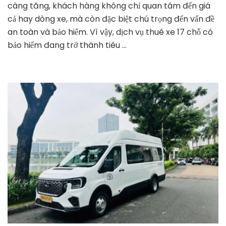
càng tăng, khách hàng không chỉ quan tâm đến giá
17
Chỗ
cả hay dòng xe, mà còn đặc biệt chú trọng đến vấn đề
Có
an toàn và bảo hiểm. Vì vậy, dịch vụ thuê xe 17 chỗ có
Bảo
bảo hiểm đang trở thành tiêu …
Hiểm
–
An
Toàn
Tuyệt
Đối,
Xe
Đẹp,
Dịch
Vụ
Chuẩn
5
Sao
|
Thuê
Xe
Huy