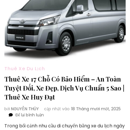
Thuê Xe Du Lịch
Thuê Xe 17 Chỗ Có Bảo Hiểm – An Toàn
Tuyệt Đối, Xe Đẹp, Dịch Vụ Chuẩn 5 Sao |
Thuê Xe Huy Đạt
bởi
NGUYỄN THÚY
cập nhật vào
18 Tháng mười một, 2025
tại
Để lại bình luận
Thuê
Trong bối cảnh nhu cầu di chuyển bằng xe du lịch ngày
Xe