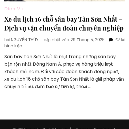
Dịch Vụ
Xe du lịch 16 chỗ sân bay Tân Sơn Nhất –
Dịch vụ vận chuyển đoàn chuyên nghiệp
bởi
NGUYỄN THÚY
cập nhật vào
29 Tháng 5, 2025
Để lại
tại
bình luận
Xe
Sân bay Tân Sơn Nhất là một trong những sân bay
du
bận rộn nhất Đông Nam Á, phục vụ hàng triệu lượt
lịch
16
khách mỗi năm. Đối với các đoàn khách đông người,
chỗ
xe du lịch 16 chỗ sân bay Tân Sơn Nhất là giải pháp vận
sân
chuyển tối ưu, đảm bảo sự tiện lợi, thoải …
bay
Tân
Sơn
Nhất
–
Dịch
vụ