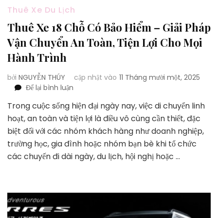
Đạt
Thuê Xe Du Lịch
Thuê Xe 18 Chỗ Có Bảo Hiểm – Giải Pháp
Vận Chuyển An Toàn, Tiện Lợi Cho Mọi
Hành Trình
bởi
NGUYỄN THÚY
cập nhật vào
11 Tháng mười một, 2025
tại
Để lại bình luận
Thuê
Trong cuộc sống hiện đại ngày nay, việc di chuyển linh
Xe
hoạt, an toàn và tiện lợi là điều vô cùng cần thiết, đặc
18
Chỗ
biệt đối với các nhóm khách hàng như doanh nghiệp,
Có
trường học, gia đình hoặc nhóm bạn bè khi tổ chức
Bảo
các chuyến đi dài ngày, du lịch, hội nghị hoặc …
Hiểm
–
Giải
Pháp
Vận
Chuyển