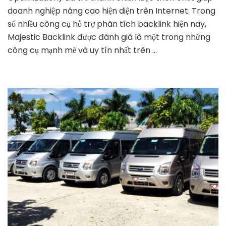
phân
doanh nghiệp nâng cao hiện diện trên Internet. Trong
tích
số nhiều công cụ hỗ trợ phân tích backlink hiện nay,
và
Majestic Backlink được đánh giá là một trong những
tối
công cụ mạnh mẽ và uy tín nhất trên …
ưu
hóa
liên
kết
hiệu
quả