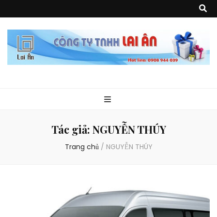
Quà Tặng Lai
Chuyên thiết kế, sản xuất và cung cấp các vật phẩm khuyến mại, quà
tặng, hàng thủy tinh ngoại nhập, hàng gia dụng ngoại nhập, các sản
phẩm về may mặc như túi vải không dệt, túi xách, ba lô,vali…, các sản
phẩm về nhựa như áo mưa, túi nhựa, handger…Đặc biệt là các sản phẩm
Ân
từ MICA, MDF, FORMAT như tủ trưng bày, quầy, kệ, Tray…
Tác giả:
NGUYỄN THÚY
Trang chủ
/
NGUYỄN THÚY