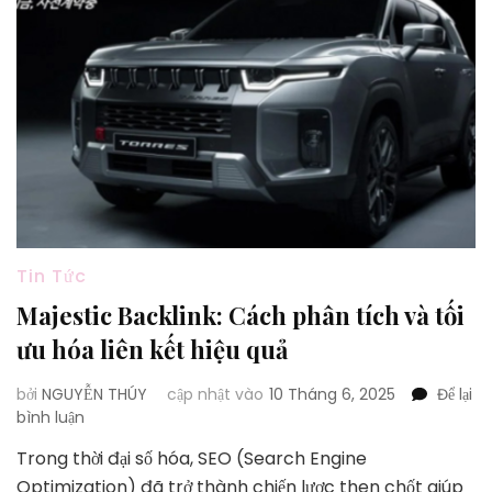
An
Toàn,
Tiện
Lợi
Cho
Mọi
Hành
Trình
Tin Tức
Majestic Backlink: Cách phân tích và tối
ưu hóa liên kết hiệu quả
bởi
NGUYỄN THÚY
cập nhật vào
10 Tháng 6, 2025
Để lại
tại
bình luận
Majestic
Trong thời đại số hóa, SEO (Search Engine
Backlink:
Optimization) đã trở thành chiến lược then chốt giúp
Cách